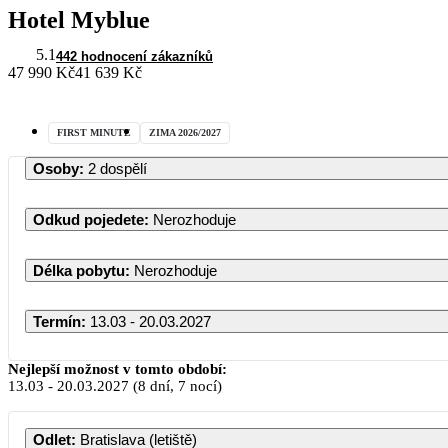
Hotel Myblue
5.1
442 hodnocení zákazníků
47 990 Kč
41 639 Kč
FIRST MINUTE
ZIMA 2026/2027
Osoby
:
2 dospělí
Odkud pojedete
:
Nerozhoduje
Délka pobytu
:
Nerozhoduje
Termín
:
13.03 - 20.03.2027
Nejlepší možnost v tomto období:
13.03
-
20.03.2027
(8 dní, 7 nocí)
Odlet
:
Bratislava (letiště)