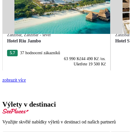
Zanzibar
,
Zanzibar - sever
Zanzibar
Hotel Riu Jambo
Hotel S
5.7
37 hodnocení zákazníků
63 990 Kč
44 490 Kč
/os.
Ušetřete
19 500 Kč
zobrazit více
Výlety v destinaci
Využijte skvělé nabídky výletů v destinaci od našich partnerů