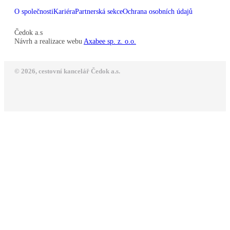
O společnosti
Kariéra
Partnerská sekce
Ochrana osobních údajů
Čedok a.s
Návrh a realizace webu
Axabee sp. z. o.o.
© 2026, cestovní kancelář Čedok a.s.