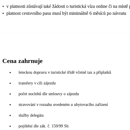
•
v platnosti zůstávají také žádosti o turistická víza online či na
•
platnost cestovního pasu musí být minimálně 6 měsíců po návratu
Cena zahrnuje
leteckou dopravu v turistické třídě včetně tax a příplatků
transfery v cíli zájezdu
počet noclehů dle smlouvy o zájezdu
stravování v rozsahu uvedeném u ubytovacího zařízení
služby delegáta
pojištění dle zák. č. 159/99 Sb.