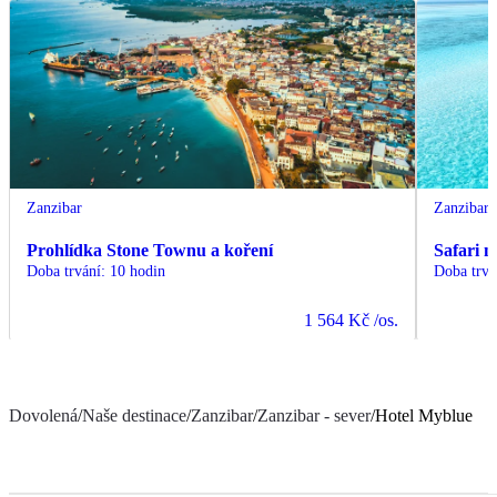
Zanzibar
Zanzibar
Prohlídka Stone Townu a koření
Safari 
Doba trvání
:
10 hodin
Doba trvá
1 564 Kč
/os.
Dovolená
/
Naše destinace
/
Zanzibar
/
Zanzibar - sever
/
Hotel Myblue