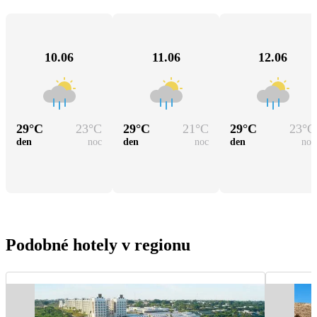
10.06
11.06
12.06
29
°C
23
°C
29
°C
21
°C
29
°C
23
°C
den
noc
den
noc
den
noc
Podobné hotely v regionu