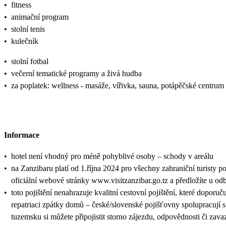
•
fitness
•
animační program
•
stolní tenis
•
kulečník
•
stolní fotbal
•
večerní tematické programy a živá hudba
•
za poplatek: wellness - masáže, vířivka, sauna, potápěčské centrum
Informace
•
hotel není vhodný pro méně pohyblivé osoby – schody v areálu
•
na Zanzibaru platí od 1.října 2024 pro všechny zahraniční turisty p
oficiální webové stránky www.visitzanzibar.go.tz a předložíte u od
•
toto pojištění nenahrazuje kvalitní cestovní pojištění, které doporuč
repatriaci zpátky domů – české/slovenské pojišťovny spolupracují 
tuzemsku si můžete připojistit storno zájezdu, odpovědnosti či zava