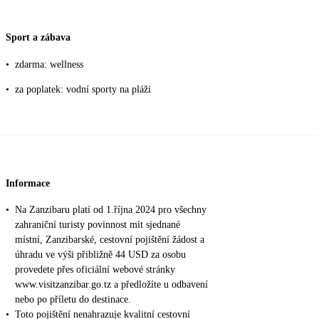
Sport a zábava
•
zdarma: wellness
•
za poplatek: vodní sporty na pláži
Informace
•
Na Zanzibaru platí od 1.října 2024 pro všechny
zahraniční turisty povinnost mít sjednané
místní, Zanzibarské, cestovní pojištění žádost a
úhradu ve výši přibližně 44 USD za osobu
provedete přes oficiální webové stránky
www.visitzanzibar.go.tz a předložíte u odbavení
nebo po příletu do destinace.
•
Toto pojištění nenahrazuje kvalitní cestovní