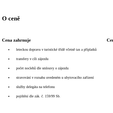
O ceně
Cena zahrnuje
Ce
leteckou dopravu v turistické třídě včetně tax a příplatků
transfery v cíli zájezdu
počet noclehů dle smlouvy o zájezdu
stravování v rozsahu uvedeném u ubytovacího zařízení
služby delegáta na telefonu
pojištění dle zák. č. 159/99 Sb.