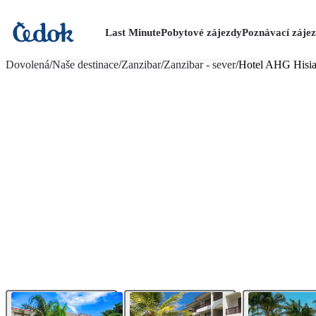
Last Minute
Pobytové zájezdy
Poznávací záje
více fotografií (15)
Dovolená
/
Naše destinace
/
Zanzibar
/
Zanzibar - sever
/
Hotel AHG Hisia