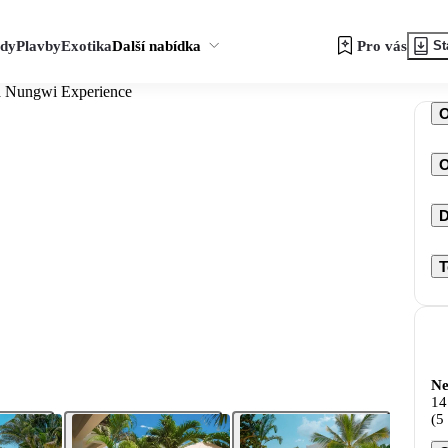
zdy
Plavby
Exotika
Další nabídka
Pro vás
St
 Nungwi Experience
O
D
T
Ne
14
(5