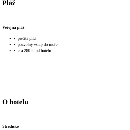
Pláž
Veřejná pláž
•
písčitá pláž
•
pozvolný vstup do moře
•
cca 280 m od hotelu
O hotelu
Středisko