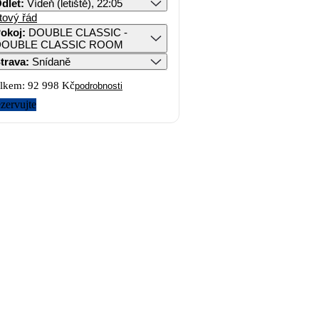
dlet
:
Vídeň (letiště), 22:05
tový řád
okoj
:
DOUBLE CLASSIC -
DOUBLE CLASSIC ROOM
trava
:
Snídaně
lkem:
92 998 Kč
podrobnosti
zervujte