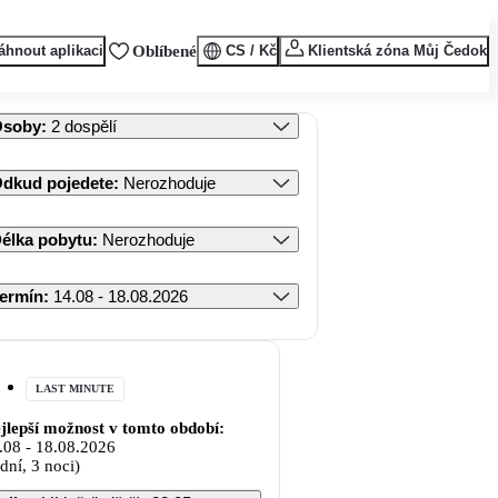
áhnout aplikaci
Oblíbené
CS / Kč
Klientská zóna Můj Čedok
Osoby
:
2 dospělí
dkud pojedete
:
Nerozhoduje
élka pobytu
:
Nerozhoduje
ermín
:
14.08 - 18.08.2026
LAST MINUTE
jlepší možnost v tomto období:
.08
-
18.08.2026
 dní, 3 noci)