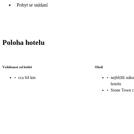
Pobyt se snídaní
Poloha hotelu
Vzdálenost od letiště
Okolí
•
cca 64 km
•
nejbližší nák
hotelu
•
Stone Town c