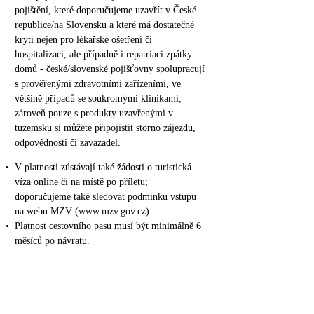
pojištění, které doporučujeme uzavřít v České
republice/na Slovensku a které má dostatečné
krytí nejen pro lékařské ošetření či
hospitalizaci, ale případně i repatriaci zpátky
domů - české/slovenské pojišťovny spolupracují
s prověřenými zdravotními zařízeními, ve
většině případů se soukromými klinikami;
zároveň pouze s produkty uzavřenými v
tuzemsku si můžete připojistit storno zájezdu,
odpovědnosti či zavazadel.
•
V platnosti zůstávají také žádosti o turistická
víza online či na místě po příletu;
doporučujeme také sledovat podmínku vstupu
na webu MZV (www.mzv.gov.cz)
•
Platnost cestovního pasu musí být minimálně 6
měsíců po návratu.