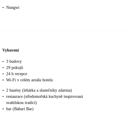
•
Nungwi
Vybavení
•
3 budovy
•
29 pokojů
•
24 h recepce
•
Wi-Fi v celém areálu hotelu
•
2 bazény (lehátka a slunečníky zdarma)
•
restaurace (středomořská kuchyně inspirovaná
svahilskou tradicí)
•
bar (Bahari Bar)