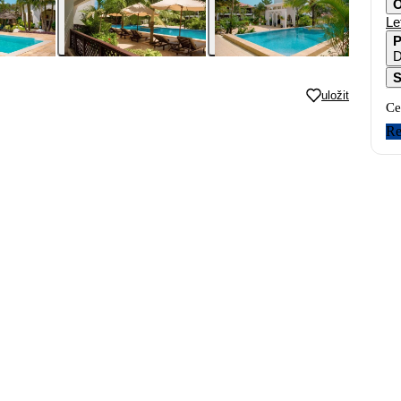
O
Le
P
S
uložit
Ce
Re