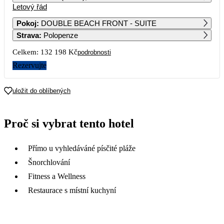
Letový řád
1
2
3
4
5
6
Pokoj
:
DOUBLE BEACH FRONT - SUITE
Strava
:
Polopenze
7
8
9
10
11
12
13
Celkem:
132 198 Kč
podrobnosti
14
15
16
17
18
19
20
Rezervujte
91 099
66 099
21
22
23
24
25
26
27
uložit do oblíbených
86 459
28
29
30
Proč si vybrat tento hotel
Přímo u vyhledáváné písčité pláže
Šnorchlování
Fitness a Wellness
Restaurace s místní kuchyní