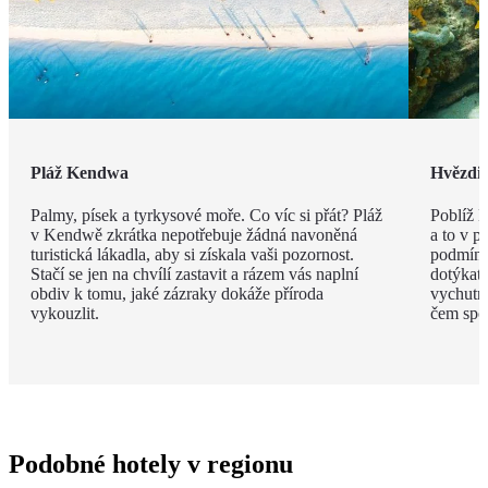
Pláž Kendwa
Hvězdic
Palmy, písek a tyrkysové moře. Co víc si přát? Pláž
Poblíž 
v Kendwě zkrátka nepotřebuje žádná navoněná
a to v p
turistická lákadla, aby si získala vaši pozornost.
podmínko
Stačí se jen na chvílí zastavit a rázem vás naplní
dotýkat,
obdiv k tomu, jaké zázraky dokáže příroda
vychutna
vykouzlit.
čem spol
Podobné hotely v regionu