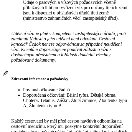
Údaje o pasových a vízových požadavcích včetně
přibližných lhůt pro vyřízení víz pro občany třetích zemí
jsou k dispozici u příslušných úřadů třetí země
(ministerstvo zahraničních věcí, zastupitelský úřad).
Udělení víza je plně v kompetenci zastupitelských úřadů, proti
zamítnutí žádosti o jeho udělení není odvolání. Cestovní
kancelář Čedok nenese odpovědnost za případné neudělení
víza. Klientům doporučujeme podávat žádosti o víza s
dostatečným předstihem a k žádosti dokládat všechny
požadované dokumenty.
Zdravotní informace a požadavky
Povinná očkování: žádná
Doporučená očkování: Břišní tyfus, Dětská obrna,
Cholera, Tetanus, Záškrt, Žlutá zimnice, Žloutenka typu
A, Žloutenka typu B
Každý cestovatel by měl před cestou navštívit odborníka na
cestovní medicínu, který mu poskytne konkrétní doporučení
pro jeho situaci, včetně očkování, užívání antimalarik a dalších