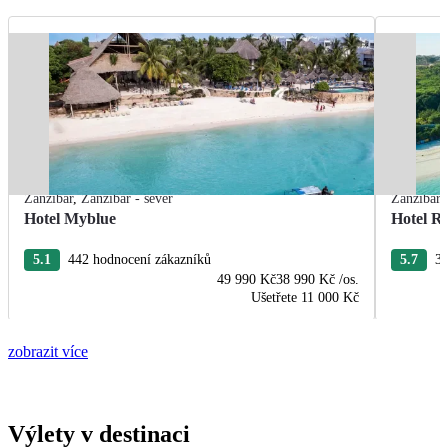
Zanzibar
,
Zanzibar - sever
Zanzibar
Hotel Myblue
Hotel R
5.1
442 hodnocení zákazníků
5.7
37
49 990 Kč
38 990 Kč
/os.
Ušetřete
11 000 Kč
zobrazit více
Výlety v destinaci