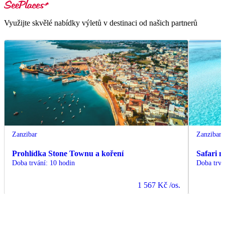
Využijte skvělé nabídky výletů v destinaci od našich partnerů
Zanzibar
Zanzibar
Prohlídka Stone Townu a koření
Safari 
Doba trvání
:
10 hodin
Doba trvá
1 567 Kč
/os.