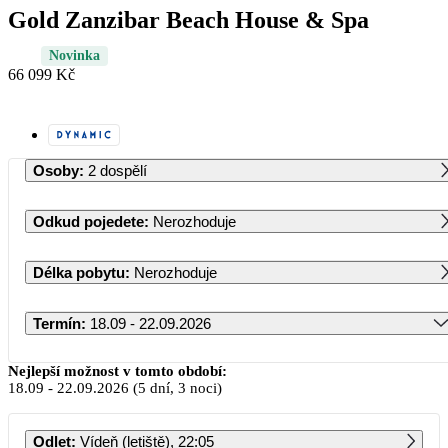
Gold Zanzibar Beach House & Spa
Novinka
66 099 Kč
Osoby
:
2 dospělí
Odkud pojedete
:
Nerozhoduje
Délka pobytu
:
Nerozhoduje
Termín
:
18.09 - 22.09.2026
Září 2026
Nejlepší možnost v tomto období:
18.09
-
22.09.2026
(5 dní, 3 noci)
PO
ÚT
ST
ČT
PÁ
SO
NE
Odlet
:
Vídeň (letiště), 22:05