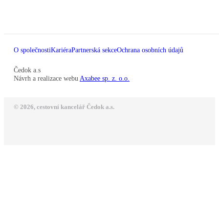
O společnosti
Kariéra
Partnerská sekce
Ochrana osobních údajů
Čedok a.s
Návrh a realizace webu
Axabee sp. z. o.o.
© 2026, cestovní kancelář Čedok a.s.