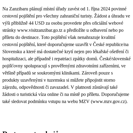
Na Zanzibaru plánují místní úřady zavést od 1. října 2024 povinné
cestovní pojištění pro všechny zahraniční turisty. Žádost a úhradu ve
výši přibližně 44 USD za osobu provedete přes oficiální webové
stránky www.visitzanzibar.go.tz a předložíte u odbavení nebo po
příletu do destinace. Toto pojištění však nenahrazuje kvalitní
cestovní pojištění, které doporučujeme uzavřít v České republice/na
Slovensku a které má dostatečné krytí nejen pro lékařské ošetření či
hospitalizaci, ale případně i repatriaci zpátky domů. České/slovenské
pojišťovny spolupracují s prověřenými zdravotními zařízeními, ve
většině případů se soukromými klinikami. Zároveň pouze s
produkty uzavřenými v tuzemsku si můžete připojistit storno
zájezdu, odpovědnosti či zavazadel. V platnosti zůstávají také
žádosti o turistická víza online či na místě po příletu. Doporučujeme
také sledovat podmínku vstupu na webu MZV (www.mzv.gov.cz).