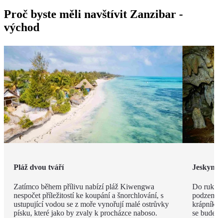
Proč byste měli navštívit Zanzibar -
východ
Pláž dvou tváří
Jeskyn
Zatímco během přílivu nabízí pláž Kiwengwa
Do ruky
nespočet příležitostí ke koupání a šnorchlování, s
podzemí
ustupující vodou se z moře vynořují malé ostrůvky
krápníků
písku, které jako by zvaly k procházce naboso.
se budet