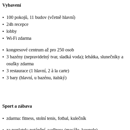
Vybavení
•
100 pokojů, 11 budov (včetně hlavní)
•
24h recepce
•
lobby
•
Wi-Fi zdarma
•
kongresové centrum až pro 250 osob
•
3 bazény (nepravidelný tvar, sladká voda); lehátka, slunečníky a
osušky zdarma
•
3 restaurace (1 hlavní, 2 à la carte)
•
3 bary (hlavní, u bazénu, italský)
Sport a zábava
•
zdarma: fitness, stolní tenis, fotbal, kulečník
•
za poplatek: potápění, wellness (masáže, koupele)