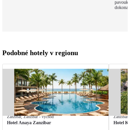
pavouky 
dokonal
Podobné hotely v regionu
Zanzibar
,
Zanzibar - východ
Zanzibar
Hotel Anaya Zanzibar
Hotel K