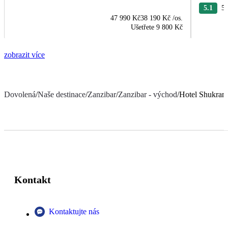
5.1
54
47 990 Kč
38 190 Kč
/os.
Ušetřete
9 800 Kč
zobrazit více
Dovolená
/
Naše destinace
/
Zanzibar
/
Zanzibar - východ
/
Hotel Shukran 
Kontakt
Kontaktujte nás