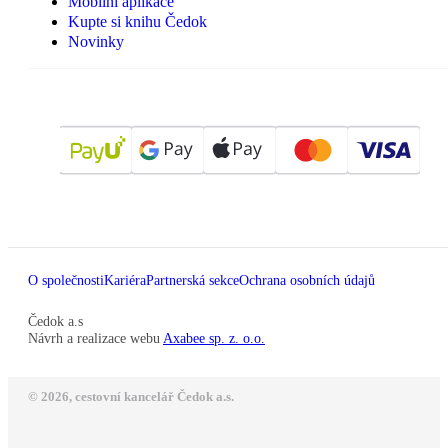
Mobilní aplikace
Kupte si knihu Čedok
Novinky
O společnosti
Kariéra
Partnerská sekce
Ochrana osobních údajů
Čedok a.s
Návrh a realizace webu
Axabee sp. z. o.o.
© 2026, cestovní kancelář Čedok a.s.