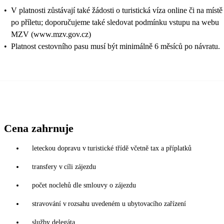
•
V platnosti zůstávají také žádosti o turistická víza online či na místě
po příletu; doporučujeme také sledovat podmínku vstupu na webu
MZV (www.mzv.gov.cz)
•
Platnost cestovního pasu musí být minimálně 6 měsíců po návratu.
Cena zahrnuje
leteckou dopravu v turistické třídě včetně tax a příplatků
transfery v cíli zájezdu
počet noclehů dle smlouvy o zájezdu
stravování v rozsahu uvedeném u ubytovacího zařízení
služby delegáta