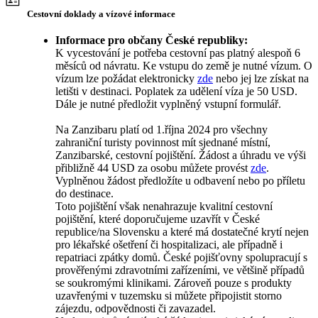
Cestovní doklady a vízové informace
Informace pro občany České republiky:
K vycestování je potřeba cestovní pas platný alespoň 6
měsíců od návratu. Ke vstupu do země je nutné vízum. O
vízum lze požádat elektronicky
zde
nebo jej lze získat na
letišti v destinaci. Poplatek za udělení víza je 50 USD.
Dále je nutné předložit vyplněný vstupní formulář.
Na Zanzibaru platí od 1.října 2024 pro všechny
zahraniční turisty povinnost mít sjednané místní,
Zanzibarské, cestovní pojištění. Žádost a úhradu ve výši
přibližně 44 USD za osobu můžete provést
zde
.
Vyplněnou žádost předložíte u odbavení nebo po příletu
do destinace.
Toto pojištění však nenahrazuje kvalitní cestovní
pojištění, které doporučujeme uzavřít v České
republice/na Slovensku a které má dostatečné krytí nejen
pro lékařské ošetření či hospitalizaci, ale případně i
repatriaci zpátky domů. České pojišťovny spolupracují s
prověřenými zdravotními zařízeními, ve většině případů
se soukromými klinikami. Zároveň pouze s produkty
uzavřenými v tuzemsku si můžete připojistit storno
zájezdu, odpovědnosti či zavazadel.