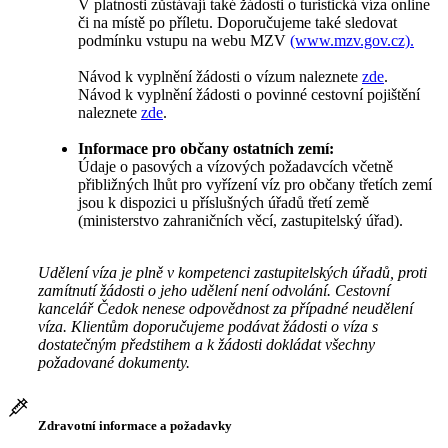
V platnosti zůstávají také žádosti o turistická víza online
či na místě po příletu. Doporučujeme také sledovat
podmínku vstupu na webu MZV
(www.mzv.gov.cz).
Návod k vyplnění žádosti o vízum naleznete
zde
.
Návod k vyplnění žádosti o povinné cestovní pojištění
naleznete
zde
.
Informace pro občany ostatních zemí:
Údaje o pasových a vízových požadavcích včetně
přibližných lhůt pro vyřízení víz pro občany třetích zemí
jsou k dispozici u příslušných úřadů třetí země
(ministerstvo zahraničních věcí, zastupitelský úřad).
Udělení víza je plně v kompetenci zastupitelských úřadů, proti
zamítnutí žádosti o jeho udělení není odvolání. Cestovní
kancelář Čedok nenese odpovědnost za případné neudělení
víza. Klientům doporučujeme podávat žádosti o víza s
dostatečným předstihem a k žádosti dokládat všechny
požadované dokumenty.
Zdravotní informace a požadavky