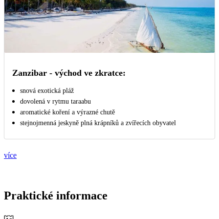
Zanzibar - východ ve zkratce:
snová exotická pláž
dovolená v rytmu taraabu
aromatické koření a výrazné chutě
stejnojmenná jeskyně plná krápníků a zvířecích obyvatel
více
Praktické informace