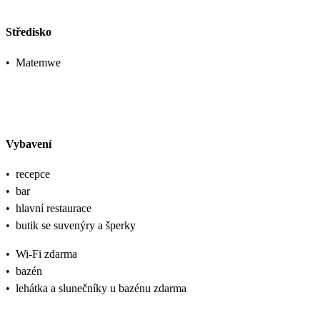
Středisko
•
Matemwe
Vybavení
•
recepce
•
bar
•
hlavní restaurace
•
butik se suvenýry a šperky
•
Wi-Fi zdarma
•
bazén
•
lehátka a slunečníky u bazénu zdarma