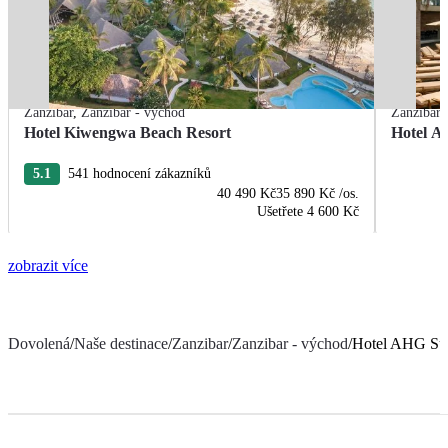
Zanzibar
,
Zanzibar - východ
Zanzibar
Hotel Kiwengwa Beach Resort
Hotel A
5.1
541 hodnocení zákazníků
40 490 Kč
35 890 Kč
/os.
Ušetřete
4 600 Kč
zobrazit více
Dovolená
/
Naše destinace
/
Zanzibar
/
Zanzibar - východ
/
Hotel AHG Sun