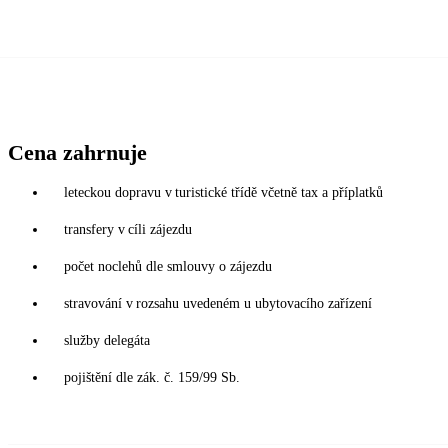
Cena zahrnuje
leteckou dopravu v turistické třídě včetně tax a příplatků
transfery v cíli zájezdu
počet noclehů dle smlouvy o zájezdu
stravování v rozsahu uvedeném u ubytovacího zařízení
služby delegáta
pojištění dle zák. č. 159/99 Sb.