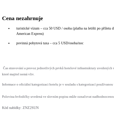
Cena nezahrnuje
turistické vízum – cca 50 USD / osoba (platba na letišti po příletu 
American Express)
povinná pobytová taxa – cca 5 USD/osoba/noc
Čas stravování a provoz jednotlivých prvků hotelové infrastruktury uvedenýc
které majitel nemá vliv.
Informace o oficiální kategorizaci hotelu je v souladu s kategorizací používanou 
Polovina hvězdičky uvedená ve slovním popisu může označovat nadhodnocenou n
Kód nabídky:
ZNZ2SUN