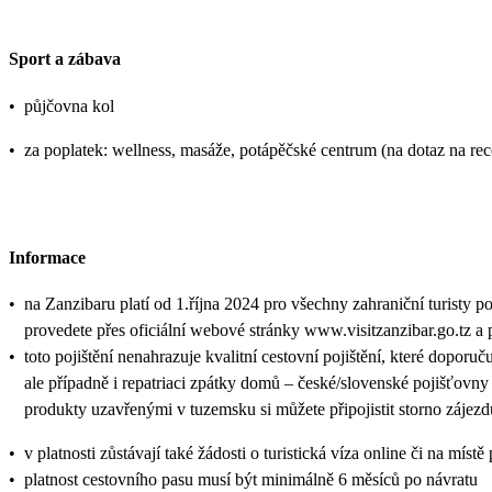
Sport a zábava
•
půjčovna kol
•
za poplatek: wellness, masáže, potápěčské centrum (na dotaz na rec
Informace
•
na Zanzibaru platí od 1.října 2024 pro všechny zahraniční turisty p
provedete přes oficiální webové stránky www.visitzanzibar.go.tz a 
•
toto pojištění nenahrazuje kvalitní cestovní pojištění, které doporu
ale případně i repatriaci zpátky domů – české/slovenské pojišťovny
produkty uzavřenými v tuzemsku si můžete připojistit storno zájezd
•
v platnosti zůstávají také žádosti o turistická víza online či na
•
platnost cestovního pasu musí být minimálně 6 měsíců po návratu