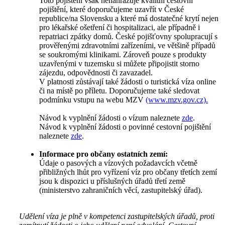
Toto pojištění však nenahrazuje kvalitní cestovní
pojištění, které doporučujeme uzavřít v České
republice/na Slovensku a které má dostatečné krytí nejen
pro lékařské ošetření či hospitalizaci, ale případně i
repatriaci zpátky domů. České pojišťovny spolupracují s
prověřenými zdravotními zařízeními, ve většině případů
se soukromými klinikami. Zároveň pouze s produkty
uzavřenými v tuzemsku si můžete připojistit storno
zájezdu, odpovědnosti či zavazadel.
V platnosti zůstávají také žádosti o turistická víza online
či na místě po příletu. Doporučujeme také sledovat
podmínku vstupu na webu MZV
(www.mzv.gov.cz).
Návod k vyplnění žádosti o vízum naleznete
zde
.
Návod k vyplnění žádosti o povinné cestovní pojištění
naleznete
zde
.
Informace pro občany ostatních zemí:
Údaje o pasových a vízových požadavcích včetně
přibližných lhůt pro vyřízení víz pro občany třetích zemí
jsou k dispozici u příslušných úřadů třetí země
(ministerstvo zahraničních věcí, zastupitelský úřad).
Udělení víza je plně v kompetenci zastupitelských úřadů, proti