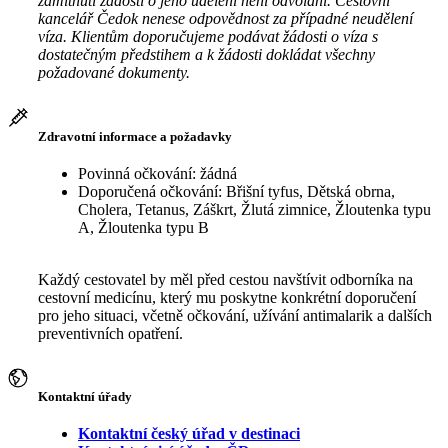
zamítnutí žádosti o jeho udělení není odvolání. Cestovní
kancelář Čedok nenese odpovědnost za případné neudělení
víza. Klientům doporučujeme podávat žádosti o víza s
dostatečným předstihem a k žádosti dokládat všechny
požadované dokumenty.
Zdravotní informace a požadavky
Povinná očkování: žádná
Doporučená očkování: Břišní tyfus, Dětská obrna,
Cholera, Tetanus, Záškrt, Žlutá zimnice, Žloutenka typu
A, Žloutenka typu B
Každý cestovatel by měl před cestou navštívit odborníka na
cestovní medicínu, který mu poskytne konkrétní doporučení
pro jeho situaci, včetně očkování, užívání antimalarik a dalších
preventivních opatření.
Kontaktní úřady
Kontaktní český úřad v destinaci