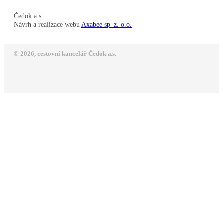
Čedok a.s
Návrh a realizace webu
Axabee sp. z. o.o.
© 2026, cestovní kancelář Čedok a.s.