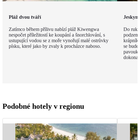
Pláž dvou tváří
Jeskyn
Zatímco během přílivu nabízí pláž Kiwengwa
Do ruky
nespočet příležitostí ke koupání a šnorchlování, s
podzemí
ustupující vodou se z moře vynořují malé ostrůvky
krápníků
písku, které jako by zvaly k procházce naboso.
se budet
pavouky 
dokonal
Podobné hotely v regionu