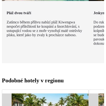
Pláž dvou tváří
Jeskyn
Zatímco během přílivu nabízí pláž Kiwengwa
Do ruky
nespočet příležitostí ke koupání a šnorchlování, s
podzemí
ustupující vodou se z moře vynořují malé ostrůvky
krápníků
písku, které jako by zvaly k procházce naboso.
se budet
pavouky 
dokonal
Podobné hotely v regionu