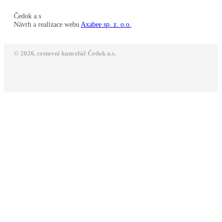
Čedok a.s
Návrh a realizace webu
Axabee sp. z. o.o.
© 2026, cestovní kancelář Čedok a.s.