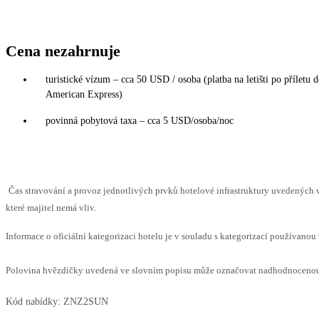
Cena nezahrnuje
turistické vízum – cca 50 USD / osoba (platba na letišti po příletu 
American Express)
povinná pobytová taxa – cca 5 USD/osoba/noc
Čas stravování a provoz jednotlivých prvků hotelové infrastruktury uvedenýc
které majitel nemá vliv.
Informace o oficiální kategorizaci hotelu je v souladu s kategorizací používanou 
Polovina hvězdičky uvedená ve slovním popisu může označovat nadhodnocenou n
Kód nabídky:
ZNZ2SUN