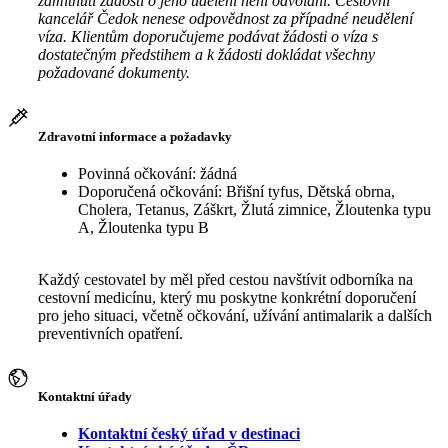
zamítnutí žádosti o jeho udělení není odvolání. Cestovní
kancelář Čedok nenese odpovědnost za případné neudělení
víza. Klientům doporučujeme podávat žádosti o víza s
dostatečným předstihem a k žádosti dokládat všechny
požadované dokumenty.
Zdravotní informace a požadavky
Povinná očkování: žádná
Doporučená očkování: Břišní tyfus, Dětská obrna,
Cholera, Tetanus, Záškrt, Žlutá zimnice, Žloutenka typu
A, Žloutenka typu B
Každý cestovatel by měl před cestou navštívit odborníka na
cestovní medicínu, který mu poskytne konkrétní doporučení
pro jeho situaci, včetně očkování, užívání antimalarik a dalších
preventivních opatření.
Kontaktní úřady
Kontaktní český úřad v destinaci