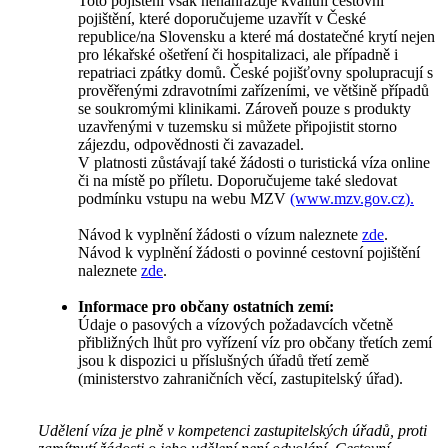
Toto pojištění však nenahrazuje kvalitní cestovní
pojištění, které doporučujeme uzavřít v České
republice/na Slovensku a které má dostatečné krytí nejen
pro lékařské ošetření či hospitalizaci, ale případně i
repatriaci zpátky domů. České pojišťovny spolupracují s
prověřenými zdravotními zařízeními, ve většině případů
se soukromými klinikami. Zároveň pouze s produkty
uzavřenými v tuzemsku si můžete připojistit storno
zájezdu, odpovědnosti či zavazadel.
V platnosti zůstávají také žádosti o turistická víza online
či na místě po příletu. Doporučujeme také sledovat
podmínku vstupu na webu MZV
(www.mzv.gov.cz).
Návod k vyplnění žádosti o vízum naleznete
zde
.
Návod k vyplnění žádosti o povinné cestovní pojištění
naleznete
zde
.
Informace pro občany ostatních zemí:
Údaje o pasových a vízových požadavcích včetně
přibližných lhůt pro vyřízení víz pro občany třetích zemí
jsou k dispozici u příslušných úřadů třetí země
(ministerstvo zahraničních věcí, zastupitelský úřad).
Udělení víza je plně v kompetenci zastupitelských úřadů, proti