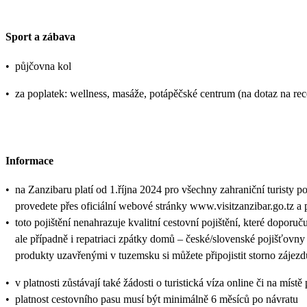
Sport a zábava
•
půjčovna kol
•
za poplatek: wellness, masáže, potápěčské centrum (na dotaz na rec
Informace
•
na Zanzibaru platí od 1.října 2024 pro všechny zahraniční turisty p
provedete přes oficiální webové stránky www.visitzanzibar.go.tz a 
•
toto pojištění nenahrazuje kvalitní cestovní pojištění, které doporu
ale případně i repatriaci zpátky domů – české/slovenské pojišťovny
produkty uzavřenými v tuzemsku si můžete připojistit storno zájezd
•
v platnosti zůstávají také žádosti o turistická víza online či na
•
platnost cestovního pasu musí být minimálně 6 měsíců po návratu