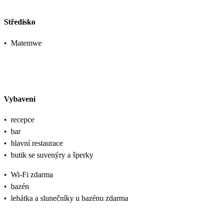
Středisko
•
Matemwe
Vybavení
•
recepce
•
bar
•
hlavní restaurace
•
butik se suvenýry a šperky
•
Wi-Fi zdarma
•
bazén
•
lehátka a slunečníky u bazénu zdarma