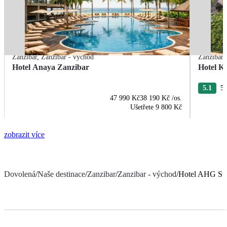
Zanzibar
,
Zanzibar - východ
Zanzibar
Hotel Anaya Zanzibar
Hotel K
5.1
54
47 990 Kč
38 190 Kč
/os.
Ušetřete
9 800 Kč
zobrazit více
Dovolená
/
Naše destinace
/
Zanzibar
/
Zanzibar - východ
/
Hotel AHG Sun