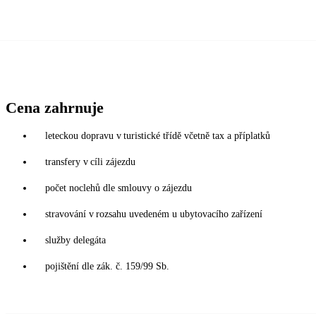
Cena zahrnuje
leteckou dopravu v turistické třídě včetně tax a příplatků
transfery v cíli zájezdu
počet noclehů dle smlouvy o zájezdu
stravování v rozsahu uvedeném u ubytovacího zařízení
služby delegáta
pojištění dle zák. č. 159/99 Sb.