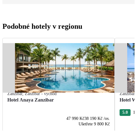
Podobné hotely v regionu
Zanzibar
,
Zanzibar - východ
Zanzibar
Hotel Anaya Zanzibar
Hotel W
5.0
19
47 990 Kč
38 190 Kč
/os.
Ušetřete
9 800 Kč