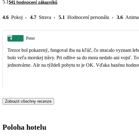
5.1
541 hodnocení zákazníků
4.6
Pokoj
4.7
Strava
5.1
Hodnocení personálu
3.6
Anima
4
Peter
Trezor bol pokazený, fungoval iba na kľúč, čo stracalo vyznam lebo 
bolo veľa morskej trávy. Pri odlive sa do mora nedalo ani vojsť. To boli negatíva. Teraz pozit
jednotvárne. Ale na týždeň pobytu to je OK. Vďaka bazénu hodnot
Zobrazit všechny recenze
Poloha hotelu