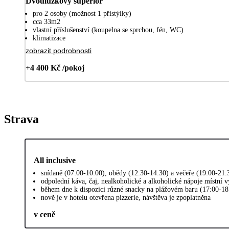
Dvoulůžkový superior
pro 2 osoby (možnost 1 přistýlky)
cca 33m2
vlastní příslušenství (koupelna se sprchou, fén, WC)
klimatizace
zobrazit podrobnosti
+4 400 Kč /pokoj
Strava
All inclusive
snídaně (07:00-10:00), obědy (12:30-14:30) a večeře (19:00-21
odpolední káva, čaj, nealkoholické a alkoholické nápoje místní 
během dne k dispozici různé snacky na plážovém baru (17:00-18
nově je v hotelu otevřena pizzerie, návštěva je zpoplatněna
v ceně