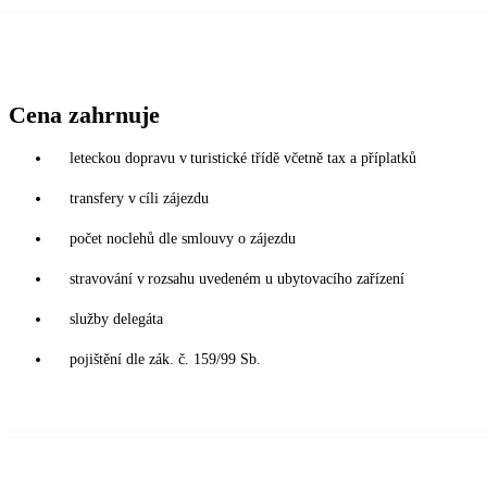
Cena zahrnuje
leteckou dopravu v turistické třídě včetně tax a příplatků
transfery v cíli zájezdu
počet noclehů dle smlouvy o zájezdu
stravování v rozsahu uvedeném u ubytovacího zařízení
služby delegáta
pojištění dle zák. č. 159/99 Sb.