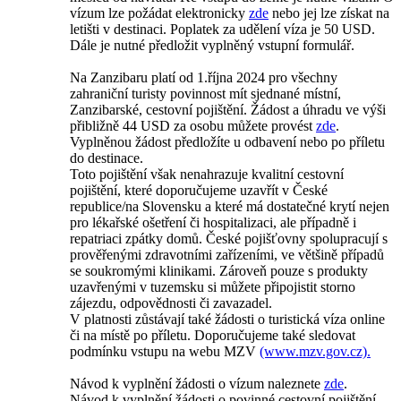
vízum lze požádat elektronicky
zde
nebo jej lze získat na
letišti v destinaci. Poplatek za udělení víza je 50 USD.
Dále je nutné předložit vyplněný vstupní formulář.
Na Zanzibaru platí od 1.října 2024 pro všechny
zahraniční turisty povinnost mít sjednané místní,
Zanzibarské, cestovní pojištění. Žádost a úhradu ve výši
přibližně 44 USD za osobu můžete provést
zde
.
Vyplněnou žádost předložíte u odbavení nebo po příletu
do destinace.
Toto pojištění však nenahrazuje kvalitní cestovní
pojištění, které doporučujeme uzavřít v České
republice/na Slovensku a které má dostatečné krytí nejen
pro lékařské ošetření či hospitalizaci, ale případně i
repatriaci zpátky domů. České pojišťovny spolupracují s
prověřenými zdravotními zařízeními, ve většině případů
se soukromými klinikami. Zároveň pouze s produkty
uzavřenými v tuzemsku si můžete připojistit storno
zájezdu, odpovědnosti či zavazadel.
V platnosti zůstávají také žádosti o turistická víza online
či na místě po příletu. Doporučujeme také sledovat
podmínku vstupu na webu MZV
(www.mzv.gov.cz).
Návod k vyplnění žádosti o vízum naleznete
zde
.
Návod k vyplnění žádosti o povinné cestovní pojištění