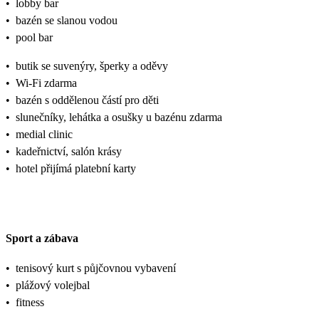
•
lobby bar
•
bazén se slanou vodou
•
pool bar
•
butik se suvenýry, šperky a oděvy
•
Wi-Fi zdarma
•
bazén s oddělenou částí pro děti
•
slunečníky, lehátka a osušky u bazénu zdarma
•
medial clinic
•
kadeřnictví, salón krásy
•
hotel přijímá platební karty
Sport a zábava
•
tenisový kurt s půjčovnou vybavení
•
plážový volejbal
•
fitness