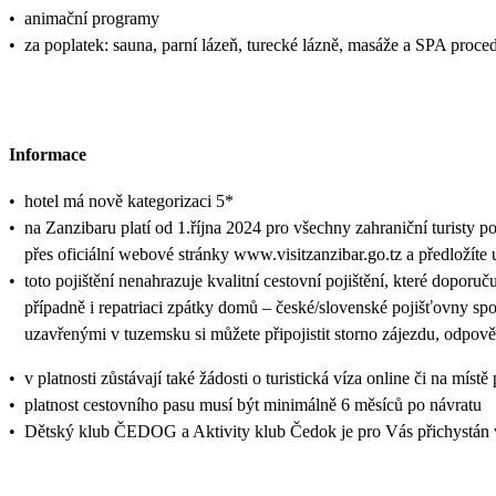
•
animační programy
•
za poplatek: sauna, parní lázeň, turecké lázně, masáže a SPA proce
Informace
•
hotel má nově kategorizaci 5*
•
na Zanzibaru platí od 1.října 2024 pro všechny zahraniční turisty p
přes oficiální webové stránky www.visitzanzibar.go.tz a předložíte 
•
toto pojištění nenahrazuje kvalitní cestovní pojištění, které doporuč
případně i repatriaci zpátky domů – české/slovenské pojišťovny sp
uzavřenými v tuzemsku si můžete připojistit storno zájezdu, odpově
•
v platnosti zůstávají také žádosti o turistická víza online či na
•
platnost cestovního pasu musí být minimálně 6 měsíců po návratu
•
Dětský klub ČEDOG a Aktivity klub Čedok je pro Vás přichystán 