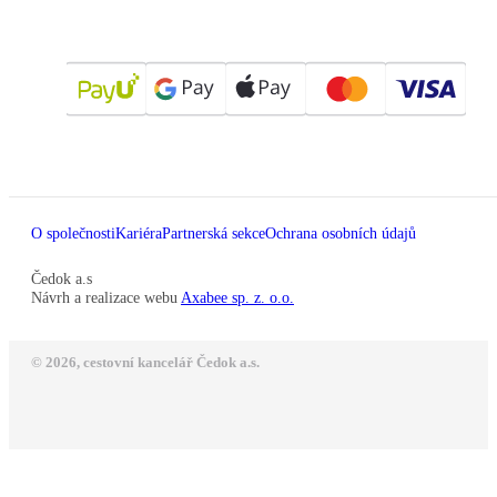
O společnosti
Kariéra
Partnerská sekce
Ochrana osobních údajů
Čedok a.s
Návrh a realizace webu
Axabee sp. z. o.o.
© 2026, cestovní kancelář Čedok a.s.