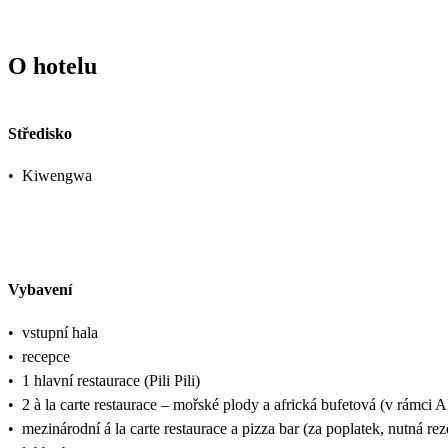
O hotelu
Středisko
•
Kiwengwa
Vybavení
•
vstupní hala
•
recepce
•
1 hlavní restaurace (Pili Pili)
•
2 à la carte restaurace – mořské plody a africká bufetová (v rámci Al
•
mezinárodní á la carte restaurace a pizza bar (za poplatek, nutná re