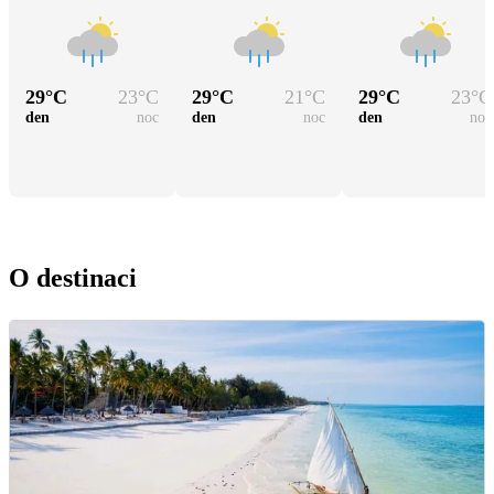
29
°C
23
°C
29
°C
21
°C
29
°C
23
°C
den
noc
den
noc
den
noc
O destinaci