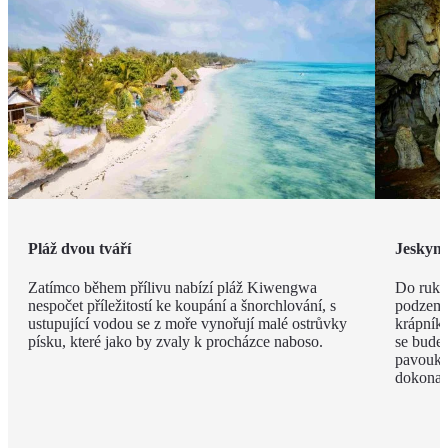
Pláž dvou tváří
Jeskyn
Zatímco během přílivu nabízí pláž Kiwengwa
Do ruky
nespočet příležitostí ke koupání a šnorchlování, s
podzemí
ustupující vodou se z moře vynořují malé ostrůvky
krápníků
písku, které jako by zvaly k procházce naboso.
se budet
pavouky 
dokonal