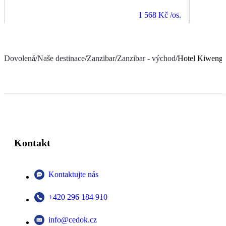
1 568 Kč
/os.
Dovolená
/
Naše destinace
/
Zanzibar
/
Zanzibar - východ
/
Hotel Kiwengw
Kontakt
Kontaktujte nás
+420 296 184 910
info@cedok.cz