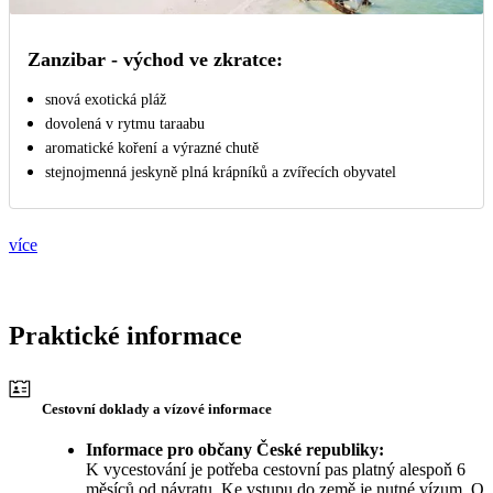
Zanzibar - východ ve zkratce:
snová exotická pláž
dovolená v rytmu taraabu
aromatické koření a výrazné chutě
stejnojmenná jeskyně plná krápníků a zvířecích obyvatel
více
Praktické informace
Cestovní doklady a vízové informace
Informace pro občany České republiky:
K vycestování je potřeba cestovní pas platný alespoň 6
měsíců od návratu. Ke vstupu do země je nutné vízum. O