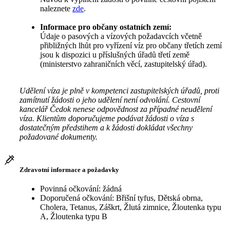
naleznete
zde
.
Informace pro občany ostatních zemí:
Údaje o pasových a vízových požadavcích včetně
přibližných lhůt pro vyřízení víz pro občany třetích zemí
jsou k dispozici u příslušných úřadů třetí země
(ministerstvo zahraničních věcí, zastupitelský úřad).
Udělení víza je plně v kompetenci zastupitelských úřadů, proti
zamítnutí žádosti o jeho udělení není odvolání. Cestovní
kancelář Čedok nenese odpovědnost za případné neudělení
víza. Klientům doporučujeme podávat žádosti o víza s
dostatečným předstihem a k žádosti dokládat všechny
požadované dokumenty.
Zdravotní informace a požadavky
Povinná očkování: žádná
Doporučená očkování: Břišní tyfus, Dětská obrna,
Cholera, Tetanus, Záškrt, Žlutá zimnice, Žloutenka typu
A, Žloutenka typu B