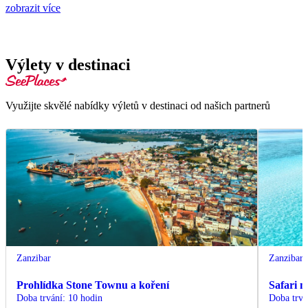
zobrazit více
Výlety v destinaci
Využijte skvělé nabídky výletů v destinaci od našich partnerů
Zanzibar
Zanzibar
Prohlídka Stone Townu a koření
Safari 
Doba trvání
:
10 hodin
Doba trvá