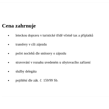
Cena zahrnuje
leteckou dopravu v turistické třídě včetně tax a příplatků
transfery v cíli zájezdu
počet noclehů dle smlouvy o zájezdu
stravování v rozsahu uvedeném u ubytovacího zařízení
služby delegáta
pojištění dle zák. č. 159/99 Sb.