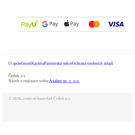
O společnosti
Kariéra
Partnerská sekce
Ochrana osobních údajů
Čedok a.s
Návrh a realizace webu
Axabee sp. z. o.o.
© 2026, cestovní kancelář Čedok a.s.