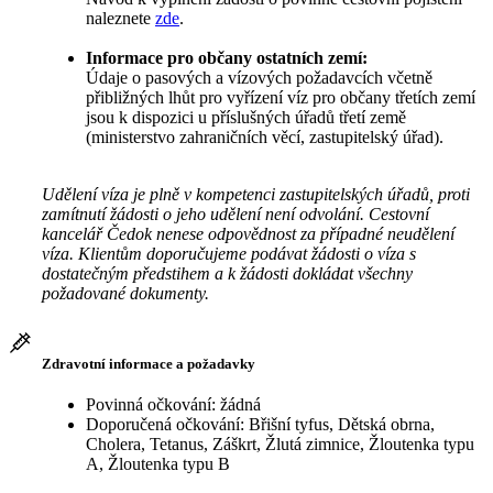
naleznete
zde
.
Informace pro občany ostatních zemí:
Údaje o pasových a vízových požadavcích včetně
přibližných lhůt pro vyřízení víz pro občany třetích zemí
jsou k dispozici u příslušných úřadů třetí země
(ministerstvo zahraničních věcí, zastupitelský úřad).
Udělení víza je plně v kompetenci zastupitelských úřadů, proti
zamítnutí žádosti o jeho udělení není odvolání. Cestovní
kancelář Čedok nenese odpovědnost za případné neudělení
víza. Klientům doporučujeme podávat žádosti o víza s
dostatečným předstihem a k žádosti dokládat všechny
požadované dokumenty.
Zdravotní informace a požadavky
Povinná očkování: žádná
Doporučená očkování: Břišní tyfus, Dětská obrna,
Cholera, Tetanus, Záškrt, Žlutá zimnice, Žloutenka typu
A, Žloutenka typu B