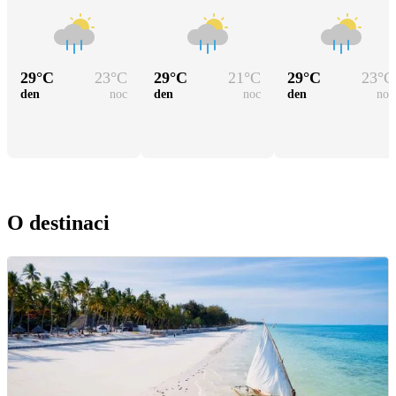
29
°C
23
°C
29
°C
21
°C
29
°C
23
°C
den
noc
den
noc
den
noc
O destinaci