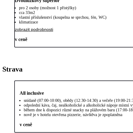
Dvoulůžkový superior
pro 2 osoby (možnost 1 přistýlky)
cca 33m2
vlastní příslušenství (koupelna se sprchou, fén, WC)
klimatizace
zobrazit podrobnosti
v ceně
Strava
All inclusive
snídaně (07:00-10:00), obědy (12:30-14:30) a večeře (19:00-21
odpolední káva, čaj, nealkoholické a alkoholické nápoje místní 
během dne k dispozici různé snacky na plážovém baru (17:00-18
nově je v hotelu otevřena pizzerie, návštěva je zpoplatněna
v ceně