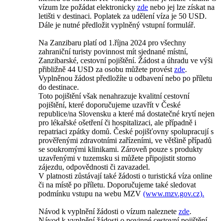
vízum lze požádat elektronicky
zde
nebo jej lze získat na
letišti v destinaci. Poplatek za udělení víza je 50 USD.
Dále je nutné předložit vyplněný vstupní formulář.
Na Zanzibaru platí od 1.října 2024 pro všechny
zahraniční turisty povinnost mít sjednané místní,
Zanzibarské, cestovní pojištění. Žádost a úhradu ve výši
přibližně 44 USD za osobu můžete provést
zde
.
Vyplněnou žádost předložíte u odbavení nebo po příletu
do destinace.
Toto pojištění však nenahrazuje kvalitní cestovní
pojištění, které doporučujeme uzavřít v České
republice/na Slovensku a které má dostatečné krytí nejen
pro lékařské ošetření či hospitalizaci, ale případně i
repatriaci zpátky domů. České pojišťovny spolupracují s
prověřenými zdravotními zařízeními, ve většině případů
se soukromými klinikami. Zároveň pouze s produkty
uzavřenými v tuzemsku si můžete připojistit storno
zájezdu, odpovědnosti či zavazadel.
V platnosti zůstávají také žádosti o turistická víza online
či na místě po příletu. Doporučujeme také sledovat
podmínku vstupu na webu MZV
(www.mzv.gov.cz).
Návod k vyplnění žádosti o vízum naleznete
zde
.
Návod k vyplnění žádosti o povinné cestovní pojištění