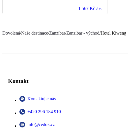
1 567 Kč
/os.
Dovolená
/
Naše destinace
/
Zanzibar
/
Zanzibar - východ
/
Hotel Kiwengw
Kontakt
Kontaktujte nás
+420 296 184 910
info@cedok.cz