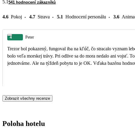
5.1
541 hodnocení zákazníků
4.6
Pokoj
4.7
Strava
5.1
Hodnocení personálu
3.6
Anima
4
Peter
Trezor bol pokazený, fungoval iba na kľúč, čo stracalo vyznam lebo 
bolo veľa morskej trávy. Pri odlive sa do mora nedalo ani vojsť. To boli negatíva. Teraz pozit
jednotvárne. Ale na týždeň pobytu to je OK. Vďaka bazénu hodnot
Zobrazit všechny recenze
Poloha hotelu