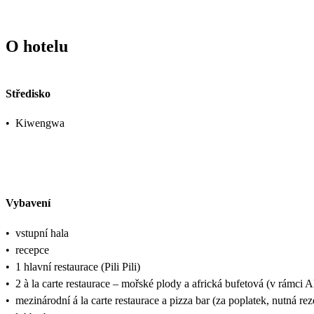
O hotelu
Středisko
•
Kiwengwa
Vybavení
•
vstupní hala
•
recepce
•
1 hlavní restaurace (Pili Pili)
•
2 à la carte restaurace – mořské plody a africká bufetová (v rámci Al
•
mezinárodní á la carte restaurace a pizza bar (za poplatek, nutná re