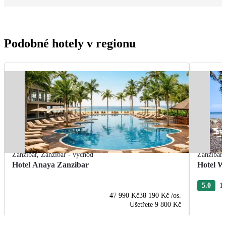
Podobné hotely v regionu
Zanzibar
,
Zanzibar - východ
Zanzibar
Hotel Anaya Zanzibar
Hotel W
5.0
19
47 990 Kč
38 190 Kč
/os.
Ušetřete
9 800 Kč