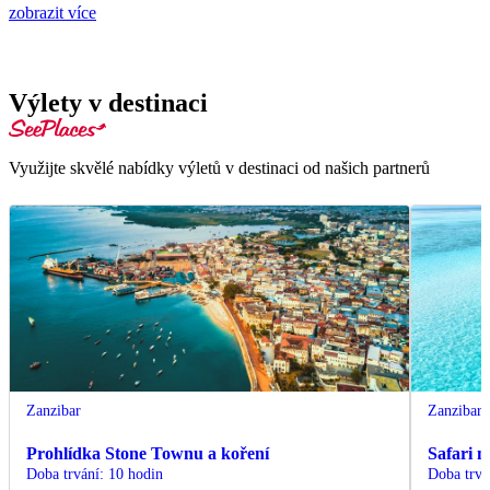
zobrazit více
Výlety v destinaci
Využijte skvělé nabídky výletů v destinaci od našich partnerů
Zanzibar
Zanzibar
Prohlídka Stone Townu a koření
Safari 
Doba trvání
:
10 hodin
Doba trvá