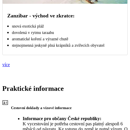
Zanzibar - východ ve zkratce:
snová exotická pláž
dovolená v rytmu taraabu
aromatické koření a výrazné chutě
stejnojmenná jeskyně plná krápníků a zvířecích obyvatel
více
Praktické informace
Cestovní doklady a vízové informace
Informace pro občany České republiky:
K vycestování je potřeba cestovní pas platný alespoň 6
měsíců od návratu. Ke vstupu do země je nutné vízum. O