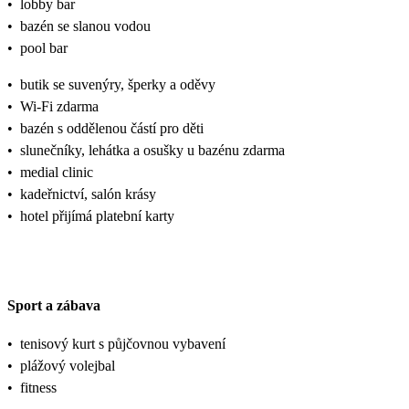
•
lobby bar
•
bazén se slanou vodou
•
pool bar
•
butik se suvenýry, šperky a oděvy
•
Wi-Fi zdarma
•
bazén s oddělenou částí pro děti
•
slunečníky, lehátka a osušky u bazénu zdarma
•
medial clinic
•
kadeřnictví, salón krásy
•
hotel přijímá platební karty
Sport a zábava
•
tenisový kurt s půjčovnou vybavení
•
plážový volejbal
•
fitness