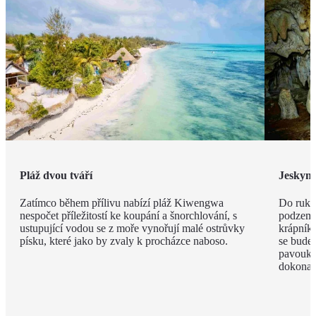
Pláž dvou tváří
Jeskyn
Zatímco během přílivu nabízí pláž Kiwengwa
Do ruky
nespočet příležitostí ke koupání a šnorchlování, s
podzemí
ustupující vodou se z moře vynořují malé ostrůvky
krápníků
písku, které jako by zvaly k procházce naboso.
se budet
pavouky 
dokonal