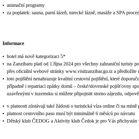
•
animační programy
•
za poplatek: sauna, parní lázeň, turecké lázně, masáže a SPA proce
Informace
•
hotel má nově kategorizaci 5*
•
na Zanzibaru platí od 1.října 2024 pro všechny zahraniční turisty p
přes oficiální webové stránky www.visitzanzibar.go.tz a předložíte 
•
toto pojištění nenahrazuje kvalitní cestovní pojištění, které doporuč
případně i repatriaci zpátky domů – české/slovenské pojišťovny sp
uzavřenými v tuzemsku si můžete připojistit storno zájezdu, odpově
•
v platnosti zůstávají také žádosti o turistická víza online či na
•
platnost cestovního pasu musí být minimálně 6 měsíců po návratu
•
Dětský klub ČEDOG a Aktivity klub Čedok je pro Vás přichystán 