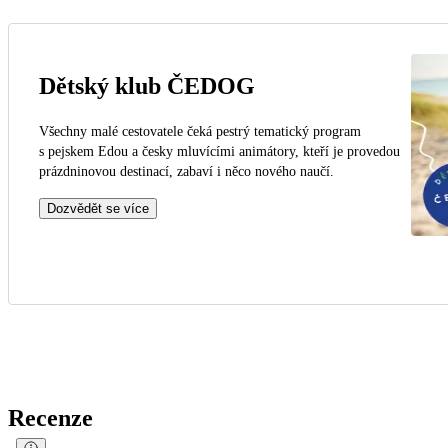
Dětský klub ČEDOG
Všechny malé cestovatele čeká pestrý tematický program
s pejskem Edou a česky mluvícími animátory, kteří je provedou
prázdninovou destinací, zabaví i něco nového naučí.
Dozvědět se více
Recenze