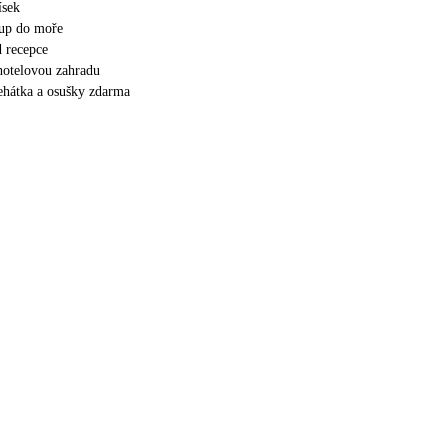
ísek
tup do moře
 recepce
 hotelovou zahradu
lehátka a osušky zdarma