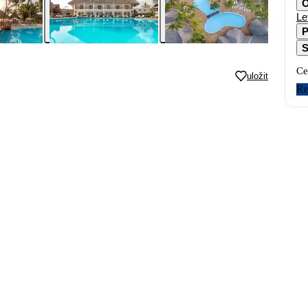
O
Le
P
S
Ce
uložit
Re