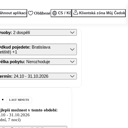
áhnout aplikaci
Oblíbené
CS / Kč
Klientská zóna Můj Čedok
Osoby
:
2 dospělí
dkud pojedete
:
Bratislava
letiště)
+1
élka pobytu
:
Nerozhoduje
ermín
:
24.10 - 31.10.2026
LAST MINUTE
jlepší možnost v tomto období:
.10
-
31.10.2026
 dní, 7 nocí)