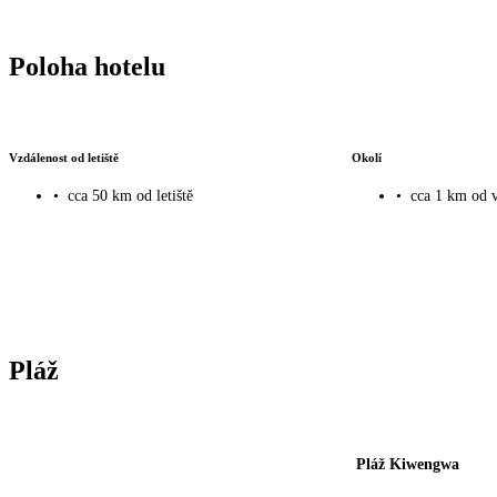
Poloha hotelu
Vzdálenost od letiště
Okolí
•
cca 50 km od letiště
•
cca 1 km od 
Pláž
Pláž Kiwengwa