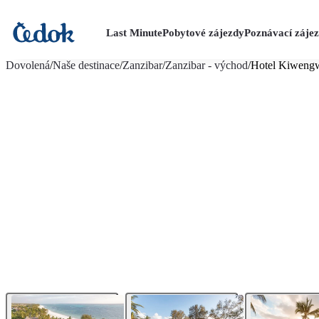
Last Minute
Pobytové zájezdy
Poznávací záje
více fotografií (44)
Dovolená
/
Naše destinace
/
Zanzibar
/
Zanzibar - východ
/
Hotel Kiwengw