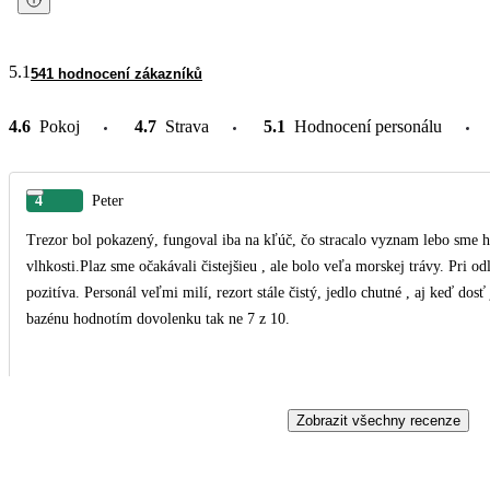
5.1
541 hodnocení zákazníků
4.6
Pokoj
4.7
Strava
5.1
Hodnocení personálu
4
Peter
Trezor bol pokazený, fungoval iba na kľúč, čo stracalo vyznam lebo sme ho
vlhkosti.Plaz sme očakávali čistejšieu , ale bolo veľa morskej trávy. Pri od
pozitíva. Personál veľmi milí, rezort stále čistý, jedlo chutné , aj keď dosť jednotvárne. Ale na týždeň pobytu to je OK. Vďaka
bazénu hodnotím dovolenku tak ne 7 z 10.
Zobrazit všechny recenze