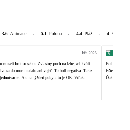
3.6
Animace
5.1
Poloha
4.4
Pláž
4
Atrakce v
bře 2026
6
Tím
 museli brat so sebou.Zvlastny puch na izbe, asi kvôli
Bola táto dovo
live sa do mora nedalo ani vojsť. To boli negatíva. Teraz
Ešte poprosím
Ďakujeme