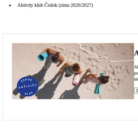
Aktivity klub Čedok (zima 2026/2027)
A
Ak
po
tě