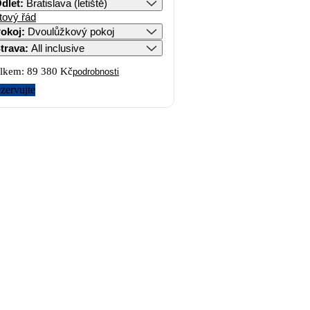
dlet
:
Bratislava (letiště)
tový řád
okoj
:
Dvoulůžkový pokoj
trava
:
All inclusive
lkem:
89 380 Kč
podrobnosti
zervujte