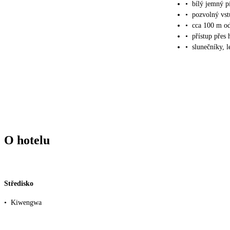
•
bílý jemný p
•
pozvolný vs
•
cca 100 m od
•
přístup přes
•
slunečníky, 
O hotelu
Středisko
•
Kiwengwa