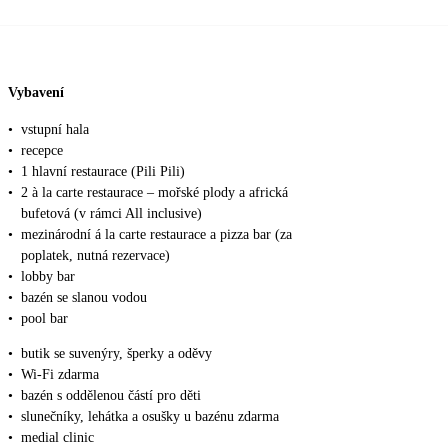
Vybavení
•
vstupní hala
•
recepce
•
1 hlavní restaurace (Pili Pili)
•
2 à la carte restaurace – mořské plody a africká
bufetová (v rámci All inclusive)
•
mezinárodní á la carte restaurace a pizza bar (za
poplatek, nutná rezervace)
•
lobby bar
•
bazén se slanou vodou
•
pool bar
•
butik se suvenýry, šperky a oděvy
•
Wi-Fi zdarma
•
bazén s oddělenou částí pro děti
•
slunečníky, lehátka a osušky u bazénu zdarma
•
medial clinic