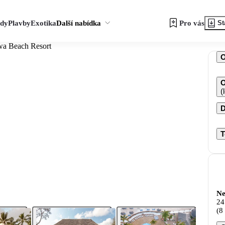
zdy
Plavby
Exotika
Další nabídka
Pro vás
St
a Beach Resort
O
(
D
T
Ne
24
(8