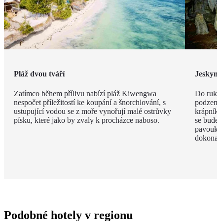
Pláž dvou tváří
Jeskyn
Zatímco během přílivu nabízí pláž Kiwengwa
Do ruky
nespočet příležitostí ke koupání a šnorchlování, s
podzemí
ustupující vodou se z moře vynořují malé ostrůvky
krápníků
písku, které jako by zvaly k procházce naboso.
se budet
pavouky 
dokonal
Podobné hotely v regionu