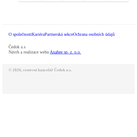
O společnosti
Kariéra
Partnerská sekce
Ochrana osobních údajů
Čedok a.s
Návrh a realizace webu
Axabee sp. z. o.o.
© 2026, cestovní kancelář Čedok a.s.