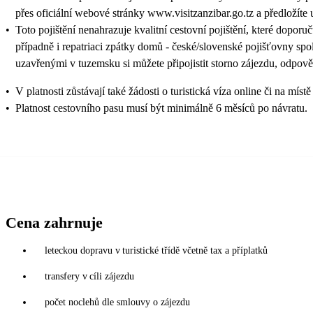
přes oficiální webové stránky www.visitzanzibar.go.tz a předložíte 
•
Toto pojištění nenahrazuje kvalitní cestovní pojištění, které doporu
případně i repatriaci zpátky domů - české/slovenské pojišťovny sp
uzavřenými v tuzemsku si můžete připojistit storno zájezdu, odpově
•
V platnosti zůstávají také žádosti o turistická víza online či na
•
Platnost cestovního pasu musí být minimálně 6 měsíců po návratu.
Cena zahrnuje
leteckou dopravu v turistické třídě včetně tax a příplatků
transfery v cíli zájezdu
počet noclehů dle smlouvy o zájezdu