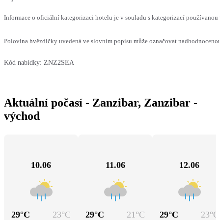
Informace o oficiální kategorizaci hotelu je v souladu s kategorizací používanou 
Polovina hvězdičky uvedená ve slovním popisu může označovat nadhodnocenou n
Kód nabídky:
ZNZ2SEA
Aktuální počasí - Zanzibar, Zanzibar -
východ
10.06
11.06
12.06
29
°C
23
°C
29
°C
21
°C
29
°C
23
°C