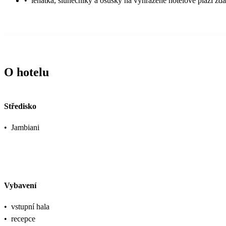
•
lehátka, slunečníky a osušky na vyhrazené hotelové pláži zd
O hotelu
Středisko
•
Jambiani
Vybavení
•
vstupní hala
•
recepce