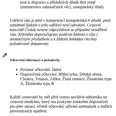
jsou k dispozici u příslušných úřadů třetí země
(ministerstvo zahraničních věcí, zastupitelský úřad).
Udělení víza je plně v kompetenci zastupitelských úřadů, proti
zamítnutí žádosti o jeho udělení není odvolání. Cestovní
kancelář Čedok nenese odpovědnost za případné neudělení
víza. Klientům doporučujeme podávat žádosti o víza s
dostatečným předstihem a k žádosti dokládat všechny
požadované dokumenty.
Zdravotní informace a požadavky
Povinná očkování: žádná
Doporučená očkování: Břišní tyfus, Dětská obrna,
Cholera, Tetanus, Záškrt, Žlutá zimnice, Žloutenka typu
A, Žloutenka typu B
Každý cestovatel by měl před cestou navštívit odborníka na
cestovní medicínu, který mu poskytne konkrétní doporučení
pro jeho situaci, včetně očkování, užívání antimalarik a dalších
preventivních opatření.