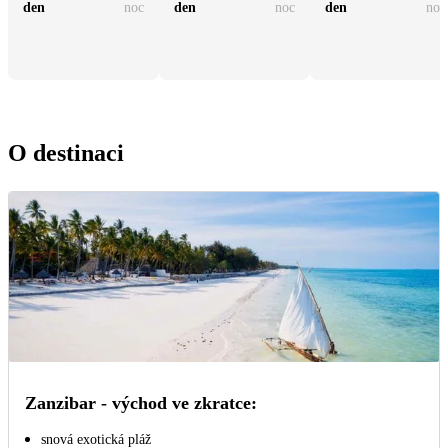
den
noc
den
noc
den
noc
O destinaci
Zanzibar - východ ve zkratce:
snová exotická pláž