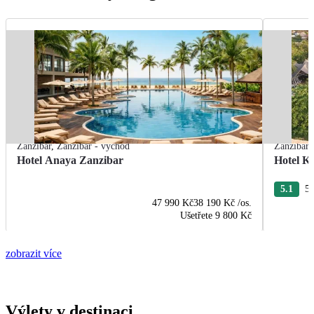
Zanzibar
,
Zanzibar - východ
Zanzibar
Hotel Anaya Zanzibar
Hotel K
5.1
54
47 990 Kč
38 190 Kč
/os.
Ušetřete
9 800 Kč
zobrazit více
Výlety v destinaci