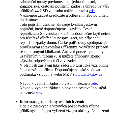
zahraniční turisty povinnost mít sjednané místní,
Zanzibarské, cestovní pojištění. Žádost a úhradu ve výši
přibližně 44 USD za osobu můžete provést
zde
.
Vyplněnou žádost předložíte u odbavení nebo po příletu
do destinace.
Toto pojištění však nenahrazuje kvalitní cestovní
pojištění, které doporučujeme uzavřít v České
republice/na Slovensku a které má dostatečné krytí nejen
pro lékařské ošetření či hospitalizaci, ale případně i
repatriaci zpátky domů. České pojišťovny spolupracují s
prověřenými zdravotními zařízeními, ve většině případů
se soukromými klinikami. Zároveň pouze s produkty
uzavřenými v tuzemsku si můžete připojistit storno
zájezdu, odpovědnosti či zavazadel.
V platnosti zůstávají také žádosti o turistická víza online
či na místě po příletu. Doporučujeme také sledovat
podmínku vstupu na webu MZV
(www.mzv.gov.cz).
Návod k vyplnění žádosti o vízum naleznete
zde
.
Návod k vyplnění žádosti o povinné cestovní pojištění
naleznete
zde
.
Informace pro občany ostatních zemí:
Údaje o pasových a vízových požadavcích včetně
přibližných lhůt pro vyřízení víz pro občany třetích zemí