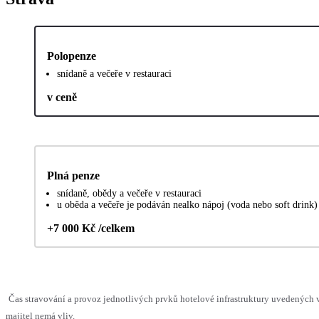
Polopenze
snídaně a večeře v restauraci
v ceně
Plná penze
snídaně, obědy a večeře v restauraci
u oběda a večeře je podáván nealko nápoj (voda nebo soft drink)
+7 000 Kč /celkem
Čas stravování a provoz jednotlivých prvků hotelové infrastruktury uvedenýc
majitel nemá vliv.