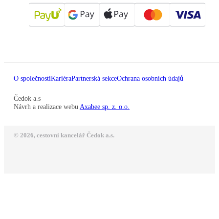
O společnosti
Kariéra
Partnerská sekce
Ochrana osobních údajů
Čedok a.s
Návrh a realizace webu
Axabee sp. z. o.o.
© 2026, cestovní kancelář Čedok a.s.