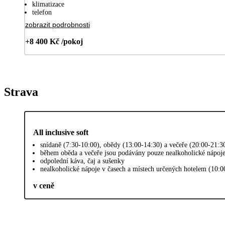
klimatizace
telefon
zobrazit podrobnosti
+8 400 Kč /pokoj
Strava
All inclusive soft
snídaně (7:30-10:00), obědy (13:00-14:30) a večeře (20:00-21:3
během oběda a večeře jsou podávány pouze nealkoholické nápoj
odpolední káva, čaj a sušenky
nealkoholické nápoje v časech a místech určených hotelem (10:0
v ceně