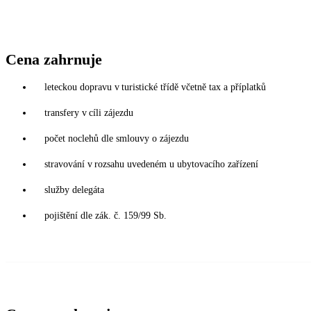
Cena zahrnuje
leteckou dopravu v turistické třídě včetně tax a příplatků
transfery v cíli zájezdu
počet noclehů dle smlouvy o zájezdu
stravování v rozsahu uvedeném u ubytovacího zařízení
služby delegáta
pojištění dle zák. č. 159/99 Sb.