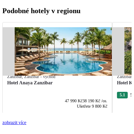
Podobné hotely v regionu
Zanzibar
,
Zanzibar - východ
Zanzibar
Hotel Anaya Zanzibar
Hotel K
5.1
54
47 990 Kč
38 190 Kč
/os.
Ušetřete
9 800 Kč
zobrazit více