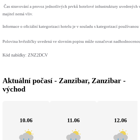
Čas stravování a provoz jednotlivých prvků hotelové infrastruktury uvedenýc
majitel nemá vliv.
Informace o oficiální kategorizaci hotelu je v souladu s kategorizací používanou 
Polovina hvězdičky uvedená ve slovním popisu může označovat nadhodnocenou n
Kód nabídky:
ZNZ2DCV
Aktuální počasí - Zanzibar, Zanzibar -
východ
10.06
11.06
12.06