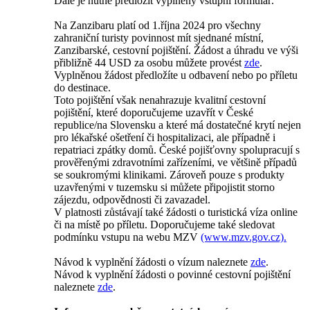
Dále je nutné předložit vyplněný vstupní formulář.
Na Zanzibaru platí od 1.října 2024 pro všechny
zahraniční turisty povinnost mít sjednané místní,
Zanzibarské, cestovní pojištění. Žádost a úhradu ve výši
přibližně 44 USD za osobu můžete provést
zde
.
Vyplněnou žádost předložíte u odbavení nebo po příletu
do destinace.
Toto pojištění však nenahrazuje kvalitní cestovní
pojištění, které doporučujeme uzavřít v České
republice/na Slovensku a které má dostatečné krytí nejen
pro lékařské ošetření či hospitalizaci, ale případně i
repatriaci zpátky domů. České pojišťovny spolupracují s
prověřenými zdravotními zařízeními, ve většině případů
se soukromými klinikami. Zároveň pouze s produkty
uzavřenými v tuzemsku si můžete připojistit storno
zájezdu, odpovědnosti či zavazadel.
V platnosti zůstávají také žádosti o turistická víza online
či na místě po příletu. Doporučujeme také sledovat
podmínku vstupu na webu MZV
(www.mzv.gov.cz).
Návod k vyplnění žádosti o vízum naleznete
zde
.
Návod k vyplnění žádosti o povinné cestovní pojištění
naleznete
zde
.