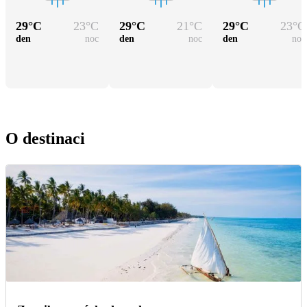
29
°C
23
°C
29
°C
21
°C
29
°C
23
°C
den
noc
den
noc
den
noc
O destinaci