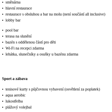
•
směnárna
•
hlavní restaurace
•
restaurace s obsluhou a bar na molu (není součástí all inclusive)
•
lobby bar
•
pool bar
•
terasa na slunění
•
bazén s oddělenou částí pro děti
•
Wi-Fi na recepci zdarma
•
lehátka, slunečníky a osušky u bazénu zdarma
Sport a zábava
•
tenisové kurty s půjčovnou vybavení (osvětlení za poplatek)
•
aqua aerobic
•
lukostřelba
•
plážový volejbal