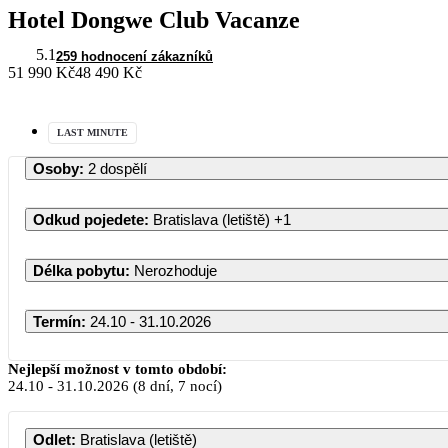
Hotel Dongwe Club Vacanze
5.1
259 hodnocení zákazníků
51 990 Kč
48 490 Kč
LAST MINUTE
Osoby
:
2 dospělí
Odkud pojedete
:
Bratislava (letiště)
+1
Délka pobytu
:
Nerozhoduje
Termín
:
24.10 - 31.10.2026
Nejlepší možnost v tomto období:
24.10
-
31.10.2026
(8 dní, 7 nocí)
Odlet
:
Bratislava (letiště)