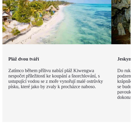
Pláž dvou tváří
Jeskyn
Zatímco během přílivu nabízí pláž Kiwengwa
Do ruky
nespočet příležitostí ke koupání a šnorchlování, s
podzemí
ustupující vodou se z moře vynořují malé ostrůvky
krápníků
písku, které jako by zvaly k procházce naboso.
se budet
pavouky 
dokonal