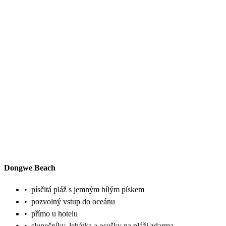
Dongwe Beach
•
písčitá pláž s jemným bílým pískem
•
pozvolný vstup do oceánu
•
přímo u hotelu
•
slunečníky, lehátka a osušky na pláži zdarma