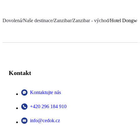
Dovolená
/
Naše destinace
/
Zanzibar
/
Zanzibar - východ
/
Hotel Dongwe
Kontakt
Kontaktujte nás
+420 296 184 910
info@cedok.cz