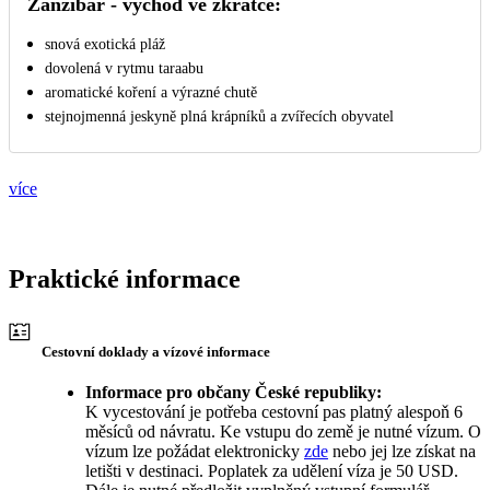
Zanzibar - východ ve zkratce:
snová exotická pláž
dovolená v rytmu taraabu
aromatické koření a výrazné chutě
stejnojmenná jeskyně plná krápníků a zvířecích obyvatel
více
Praktické informace
Cestovní doklady a vízové informace
Informace pro občany České republiky:
K vycestování je potřeba cestovní pas platný alespoň 6
měsíců od návratu. Ke vstupu do země je nutné vízum. O
vízum lze požádat elektronicky
zde
nebo jej lze získat na
letišti v destinaci. Poplatek za udělení víza je 50 USD.