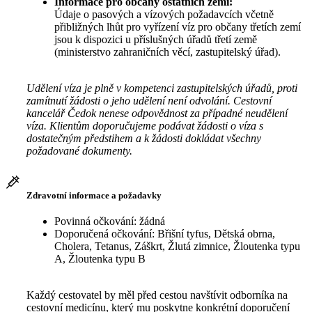
Informace pro občany ostatních zemí:
Údaje o pasových a vízových požadavcích včetně
přibližných lhůt pro vyřízení víz pro občany třetích zemí
jsou k dispozici u příslušných úřadů třetí země
(ministerstvo zahraničních věcí, zastupitelský úřad).
Udělení víza je plně v kompetenci zastupitelských úřadů, proti
zamítnutí žádosti o jeho udělení není odvolání. Cestovní
kancelář Čedok nenese odpovědnost za případné neudělení
víza. Klientům doporučujeme podávat žádosti o víza s
dostatečným předstihem a k žádosti dokládat všechny
požadované dokumenty.
Zdravotní informace a požadavky
Povinná očkování: žádná
Doporučená očkování: Břišní tyfus, Dětská obrna,
Cholera, Tetanus, Záškrt, Žlutá zimnice, Žloutenka typu
A, Žloutenka typu B
Každý cestovatel by měl před cestou navštívit odborníka na
cestovní medicínu, který mu poskytne konkrétní doporučení