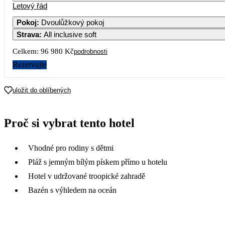
Letový řád
Pokoj
:
Dvoulůžkový pokoj
Strava
:
All inclusive soft
Celkem:
96 980 Kč
podrobnosti
Rezervujte
uložit do oblíbených
Proč si vybrat tento hotel
Vhodné pro rodiny s dětmi
Pláž s jemným bílým pískem přímo u hotelu
Hotel v udržované troopické zahradě
Bazén s výhledem na oceán