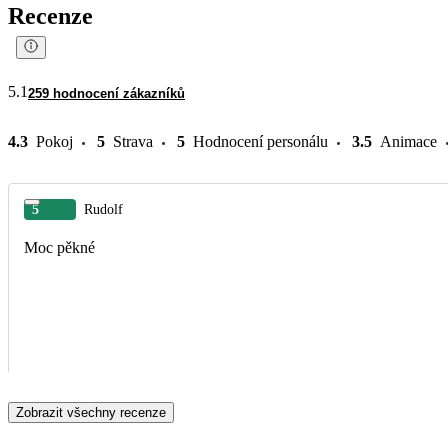
Recenze
5.1
259 hodnocení zákazníků
4.3
Pokoj
5
Strava
5
Hodnocení personálu
3.5
Animace
5
Rudolf
Moc pěkné
Zobrazit všechny recenze