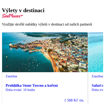
Výlety v destinaci
Využijte skvělé nabídky výletů v destinaci od našich partnerů
Zanzibar
Zanzibar
Prohlídka Stone Townu a koření
Safari 
Doba trvání
:
10 hodin
Doba trvá
1 568 Kč
/os.