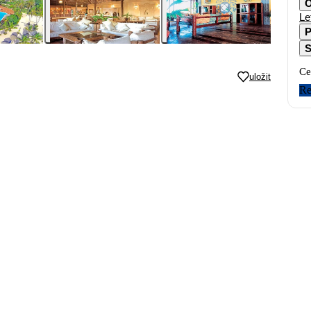
O
Le
P
S
Ce
uložit
Re