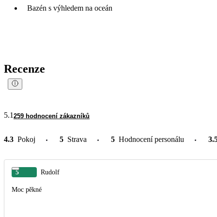
Bazén s výhledem na oceán
Recenze
5.1
259 hodnocení zákazníků
4.3
Pokoj
5
Strava
5
Hodnocení personálu
3.
5
Rudolf
Moc pěkné