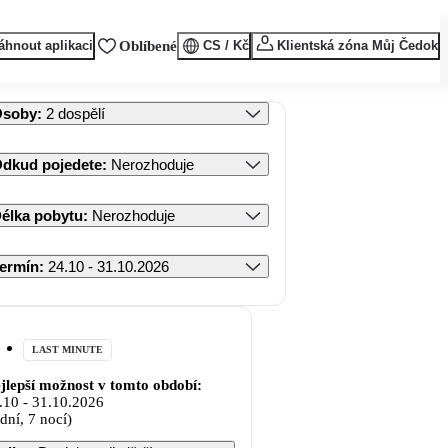
áhnout aplikaci
Oblíbené
CS / Kč
Klientská zóna Můj Čedok
Osoby
:
2 dospělí
dkud pojedete
:
Nerozhoduje
élka pobytu
:
Nerozhoduje
ermín
:
24.10 - 31.10.2026
LAST MINUTE
jlepší možnost v tomto období:
.10
-
31.10.2026
 dní, 7 nocí)