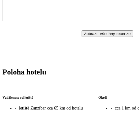
Zobrazit všechny recenze
Poloha hotelu
Vzdálenost od letiště
Okolí
•
letiště Zanzibar cca 65 km od hotelu
•
cca 1 km od c