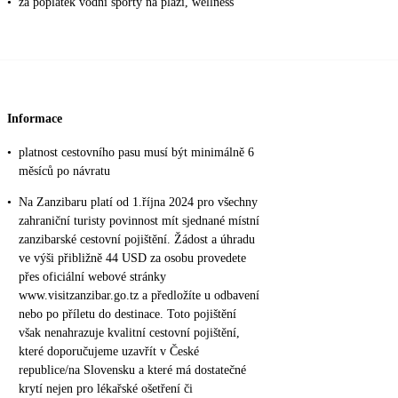
•
za poplatek vodní sporty na pláži, wellness
Informace
•
platnost cestovního pasu musí být minimálně 6
měsíců po návratu
•
Na Zanzibaru platí od 1.října 2024 pro všechny
zahraniční turisty povinnost mít sjednané místní
zanzibarské cestovní pojištění. Žádost a úhradu
ve výši přibližně 44 USD za osobu provedete
přes oficiální webové stránky
www.visitzanzibar.go.tz a předložíte u odbavení
nebo po příletu do destinace. Toto pojištění
však nenahrazuje kvalitní cestovní pojištění,
které doporučujeme uzavřít v České
republice/na Slovensku a které má dostatečné
krytí nejen pro lékařské ošetření či