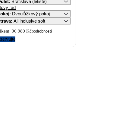
dlet
:
Bratislava (letiště)
tový řád
okoj
:
Dvoulůžkový pokoj
trava
:
All inclusive soft
lkem:
96 980 Kč
podrobnosti
zervujte