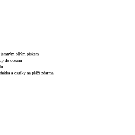
 s jemným bílým pískem
up do oceánu
lu
lehátka a osušky na pláži zdarma