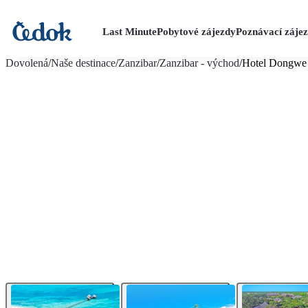
Last Minute
Pobytové zájezdy
Poznávací záje
více fotografií (25)
Dovolená
/
Naše destinace
/
Zanzibar
/
Zanzibar - východ
/
Hotel Dongwe