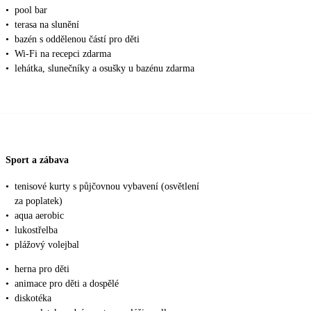
•
pool bar
•
terasa na slunění
•
bazén s oddělenou částí pro děti
•
Wi-Fi na recepci zdarma
•
lehátka, slunečníky a osušky u bazénu zdarma
Sport a zábava
•
tenisové kurty s půjčovnou vybavení (osvětlení
za poplatek)
•
aqua aerobic
•
lukostřelba
•
plážový volejbal
•
herna pro děti
•
animace pro děti a dospělé
•
diskotéka