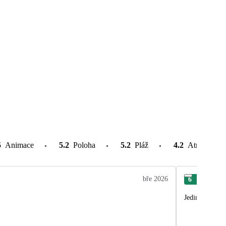
5
Animace
5.2
Poloha
5.2
Pláž
4.2
Atrakce v o
bře 2026
6
Jiří
Jediné mínus j