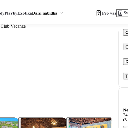
zdy
Plavby
Exotika
Další nabídka
Pro vás
St
 Club Vacanze
O
D
T
Ne
24
(8