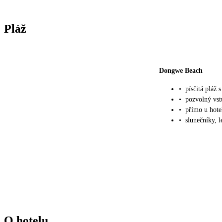
Pláž
Dongwe Beach
•
písčitá pláž
•
pozvolný vst
•
přímo u hote
•
slunečníky, 
O hotelu