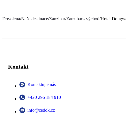
Dovolená
/
Naše destinace
/
Zanzibar
/
Zanzibar - východ
/
Hotel Dongwe
Kontakt
Kontaktujte nás
+420 296 184 910
info@cedok.cz