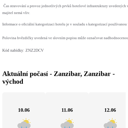
Čas stravování a provoz jednotlivých prvků hotelové infrastruktury uvedenýc
majitel nemá vliv.
Informace o oficiální kategorizaci hotelu je v souladu s kategorizací používanou 
Polovina hvězdičky uvedená ve slovním popisu může označovat nadhodnocenou n
Kód nabídky:
ZNZ2DCV
Aktuální počasí - Zanzibar, Zanzibar -
východ
10.06
11.06
12.06