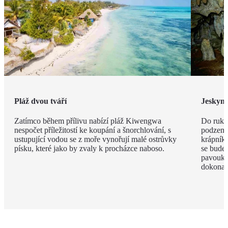
Pláž dvou tváří
Jeskyn
Zatímco během přílivu nabízí pláž Kiwengwa
Do ruky
nespočet příležitostí ke koupání a šnorchlování, s
podzemí
ustupující vodou se z moře vynořují malé ostrůvky
krápníků
písku, které jako by zvaly k procházce naboso.
se budet
pavouky 
dokonal