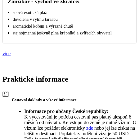
Zanzibar - východ ve zkratce:
snová exotická pláž
dovolená v rytmu taraabu
aromatické koření a výrazné chutě
stejnojmenná jeskyně plná krápníků a zvířecích obyvatel
více
Praktické informace
Cestovní doklady a vízové informace
Informace pro občany České republiky:
K vycestování je potřeba cestovní pas platný alespoň 6
měsíců od návratu. Ke vstupu do země je nutné vízum. O
vízum lze požádat elektronicky
zde
nebo jej lze získat na
letišti v destinaci. Poplatek za udělení víza je 50 USD.