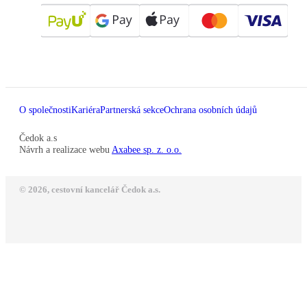
O společnosti
Kariéra
Partnerská sekce
Ochrana osobních údajů
Čedok a.s
Návrh a realizace webu
Axabee sp. z. o.o.
© 2026, cestovní kancelář Čedok a.s.