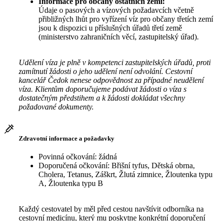
Informace pro občany ostatních zemí:
Údaje o pasových a vízových požadavcích včetně
přibližných lhůt pro vyřízení víz pro občany třetích zemí
jsou k dispozici u příslušných úřadů třetí země
(ministerstvo zahraničních věcí, zastupitelský úřad).
Udělení víza je plně v kompetenci zastupitelských úřadů, proti
zamítnutí žádosti o jeho udělení není odvolání. Cestovní
kancelář Čedok nenese odpovědnost za případné neudělení
víza. Klientům doporučujeme podávat žádosti o víza s
dostatečným předstihem a k žádosti dokládat všechny
požadované dokumenty.
Zdravotní informace a požadavky
Povinná očkování: žádná
Doporučená očkování: Břišní tyfus, Dětská obrna,
Cholera, Tetanus, Záškrt, Žlutá zimnice, Žloutenka typu
A, Žloutenka typu B
Každý cestovatel by měl před cestou navštívit odborníka na
cestovní medicínu, který mu poskytne konkrétní doporučení