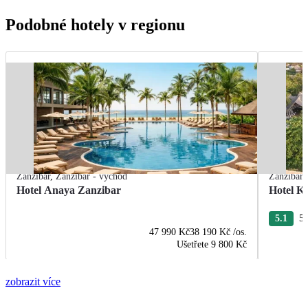
Podobné hotely v regionu
Zanzibar
,
Zanzibar - východ
Zanzibar
Hotel Anaya Zanzibar
Hotel K
5.1
54
47 990 Kč
38 190 Kč
/os.
Ušetřete
9 800 Kč
zobrazit více