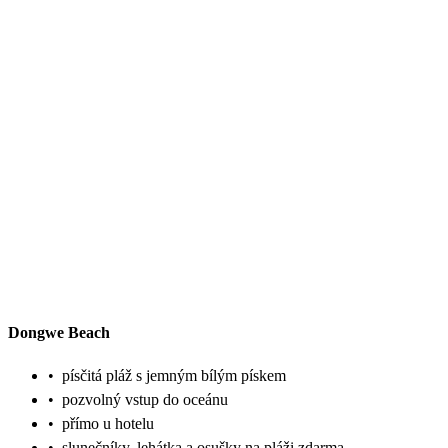
Dongwe Beach
•
písčitá pláž s jemným bílým pískem
•
pozvolný vstup do oceánu
•
přímo u hotelu
•
slunečníky, lehátka a osušky na pláži zdarma