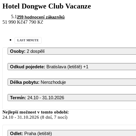
Hotel Dongwe Club Vacanze
5.1
259 hodnocení zákazníků
51 990 Kč
47 790 Kč
LAST MINUTE
Osoby
:
2 dospělí
Odkud pojedete
:
Bratislava (letiště)
+1
Délka pobytu
:
Nerozhoduje
Termín
:
24.10 - 31.10.2026
Nejlepší možnost v tomto období:
24.10
-
31.10.2026
(8 dní, 7 nocí)
Odlet
:
Praha (letiště)