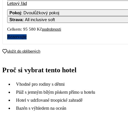
Letový řád
Pokoj
:
Dvoulůžkový pokoj
Strava
:
All inclusive soft
Celkem:
95 580 Kč
podrobnosti
Rezervujte
uložit do oblíbených
Proč si vybrat tento hotel
Vhodné pro rodiny s dětmi
Pláž s jemným bílým pískem přímo u hotelu
Hotel v udržované troopické zahradě
Bazén s výhledem na oceán