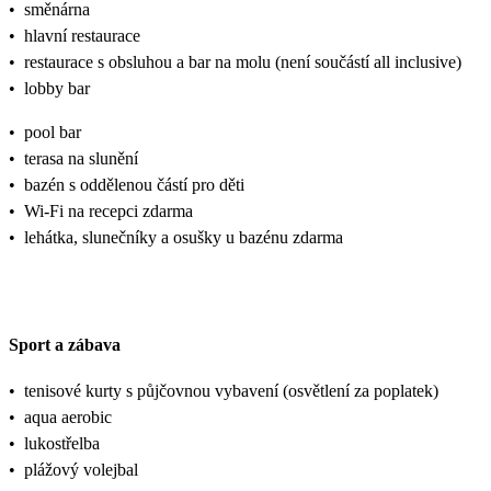
•
směnárna
•
hlavní restaurace
•
restaurace s obsluhou a bar na molu (není součástí all inclusive)
•
lobby bar
•
pool bar
•
terasa na slunění
•
bazén s oddělenou částí pro děti
•
Wi-Fi na recepci zdarma
•
lehátka, slunečníky a osušky u bazénu zdarma
Sport a zábava
•
tenisové kurty s půjčovnou vybavení (osvětlení za poplatek)
•
aqua aerobic
•
lukostřelba
•
plážový volejbal