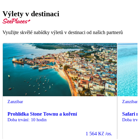
Výlety v destinaci
Využijte skvělé nabídky výletů v destinaci od našich partnerů
Zanzibar
Zanzibar
Prohlídka Stone Townu a koření
Safari 
Doba trvání
:
10 hodin
Doba trvá
1 564 Kč
/os.