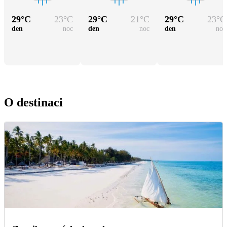
29
°C
23
°C
29
°C
21
°C
29
°C
23
°C
den
noc
den
noc
den
noc
O destinaci