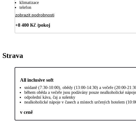
klimatizace
telefon
zobrazit podrobnosti
+8 400 Kč /pokoj
Strava
All inclusive soft
snídaně (7:30-10:00), obědy (13:00-14:30) a večeře (20:00-21:3
během oběda a večeře jsou podávány pouze nealkoholické nápoj
odpolední káva, čaj a sušenky
nealkoholické nápoje v časech a místech určených hotelem (10:0
v ceně