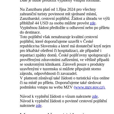
Dále je nutné předložit vyplněný vstupní formulář.
Na Zanzibaru platí od 1.října 2024 pro všechny
zahraniční turisty povinnost mít sjednané místní,
Zanzibarské, cestovní pojištění. Žádost a úhradu ve výši
přibližně 44 USD za osobu můžete provést
zde
.
Vyplněnou žádost předložíte u odbavení nebo po příletu
do destinace.
Toto pojištění však nenahrazuje kvalitní cestovní
pojištění, které doporučujeme uzavřít v České
republice/na Slovensku a které má dostatečné krytí nejen
pro lékařské ošetření či hospitalizaci, ale případně i
repatriaci zpátky domů. České pojišťovny spolupracují s
prověřenými zdravotními zařízeními, ve většině případů
se soukromými klinikami. Zároveň pouze s produkty
uzavřenými v tuzemsku si můžete připojistit storno
zájezdu, odpovědnosti či zavazadel.
V platnosti zůstávají také žádosti o turistická víza online
či na místě po příletu. Doporučujeme také sledovat
podmínku vstupu na webu MZV
(www.mzv.gov.cz).
Návod k vyplnění žádosti o vízum naleznete
zde
.
Návod k vyplnění žádosti o povinné cestovní pojištění
naleznete
zde
.