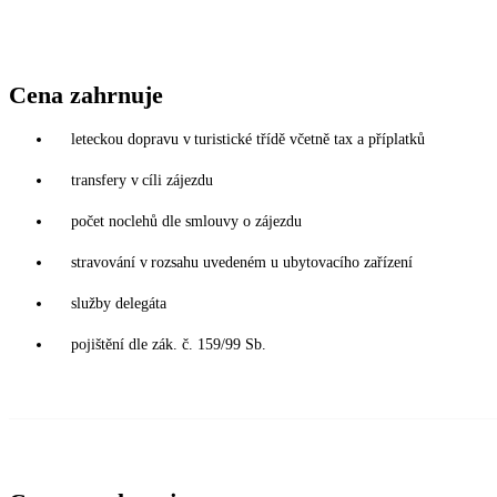
Cena zahrnuje
leteckou dopravu v turistické třídě včetně tax a příplatků
transfery v cíli zájezdu
počet noclehů dle smlouvy o zájezdu
stravování v rozsahu uvedeném u ubytovacího zařízení
služby delegáta
pojištění dle zák. č. 159/99 Sb.