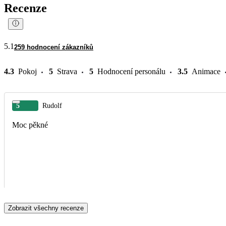
Recenze
5.1
259 hodnocení zákazníků
4.3
Pokoj
5
Strava
5
Hodnocení personálu
3.5
Animace
5
Rudolf
Moc pěkné
Zobrazit všechny recenze