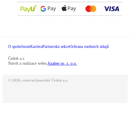
O společnosti
Kariéra
Partnerská sekce
Ochrana osobních údajů
Čedok a.s
Návrh a realizace webu
Axabee sp. z. o.o.
© 2026, cestovní kancelář Čedok a.s.