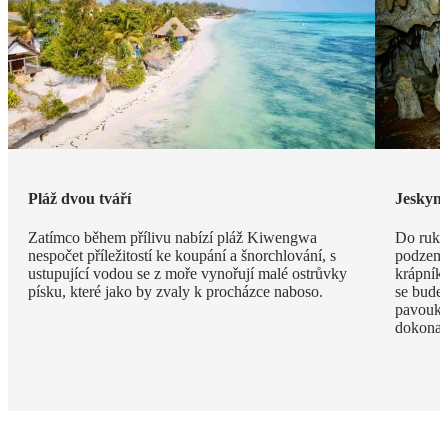
Pláž dvou tváří
Jeskyn
Zatímco během přílivu nabízí pláž Kiwengwa
Do ruky
nespočet příležitostí ke koupání a šnorchlování, s
podzemí
ustupující vodou se z moře vynořují malé ostrůvky
krápníků
písku, které jako by zvaly k procházce naboso.
se budet
pavouky 
dokonal