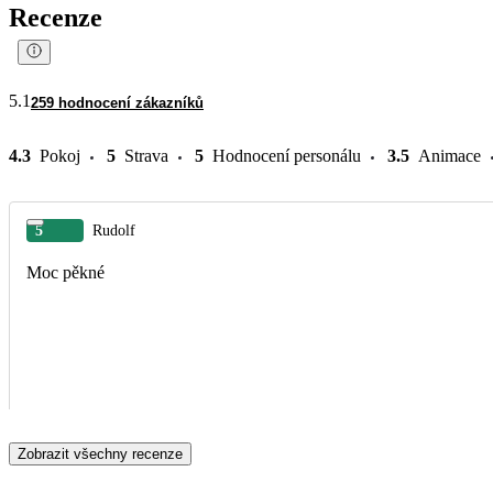
Recenze
5.1
259 hodnocení zákazníků
4.3
Pokoj
5
Strava
5
Hodnocení personálu
3.5
Animace
5
Rudolf
Moc pěkné
Zobrazit všechny recenze