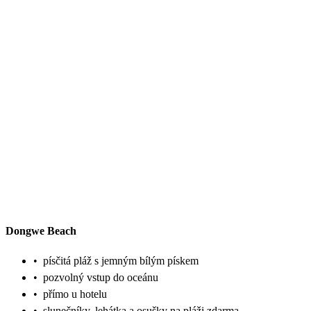
Dongwe Beach
•
písčitá pláž s jemným bílým pískem
•
pozvolný vstup do oceánu
•
přímo u hotelu
•
slunečníky, lehátka a osušky na pláži zdarma