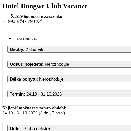
Hotel Dongwe Club Vacanze
5.1
259 hodnocení zákazníků
51 990 Kč
47 790 Kč
LAST MINUTE
Osoby
:
2 dospělí
Odkud pojedete
:
Nerozhoduje
Délka pobytu
:
Nerozhoduje
Termín
:
24.10 - 31.10.2026
Nejlepší možnost v tomto období:
24.10
-
31.10.2026
(8 dní, 7 nocí)
Odlet
:
Praha (letiště)