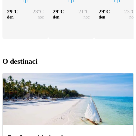
29
°C
23
°C
29
°C
21
°C
29
°C
23
°C
den
noc
den
noc
den
noc
O destinaci