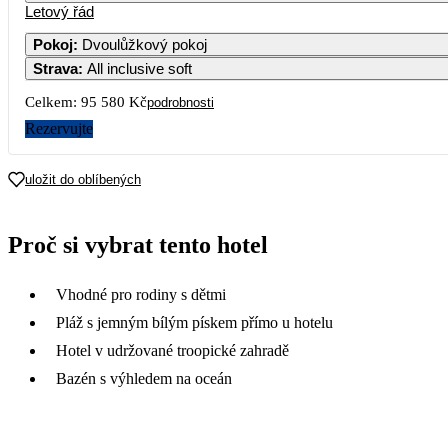
Letový řád
Pokoj
:
Dvoulůžkový pokoj
Strava
:
All inclusive soft
Celkem:
95 580 Kč
podrobnosti
Rezervujte
uložit do oblíbených
Proč si vybrat tento hotel
Vhodné pro rodiny s dětmi
Pláž s jemným bílým pískem přímo u hotelu
Hotel v udržované troopické zahradě
Bazén s výhledem na oceán