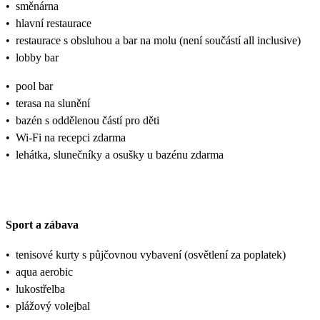
•
směnárna
•
hlavní restaurace
•
restaurace s obsluhou a bar na molu (není součástí all inclusive)
•
lobby bar
•
pool bar
•
terasa na slunění
•
bazén s oddělenou částí pro děti
•
Wi-Fi na recepci zdarma
•
lehátka, slunečníky a osušky u bazénu zdarma
Sport a zábava
•
tenisové kurty s půjčovnou vybavení (osvětlení za poplatek)
•
aqua aerobic
•
lukostřelba
•
plážový volejbal