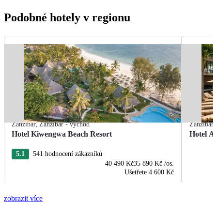
Podobné hotely v regionu
Zanzibar
,
Zanzibar - východ
Zanzibar
Hotel Kiwengwa Beach Resort
Hotel A
5.1
541 hodnocení zákazníků
40 490 Kč
35 890 Kč
/os.
Ušetřete
4 600 Kč
zobrazit více