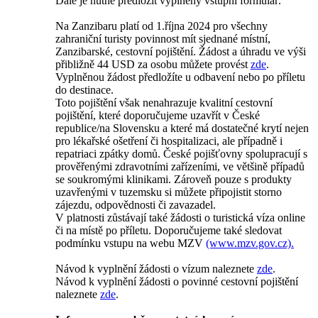
Dále je nutné předložit vyplněný vstupní formulář.
Na Zanzibaru platí od 1.října 2024 pro všechny
zahraniční turisty povinnost mít sjednané místní,
Zanzibarské, cestovní pojištění. Žádost a úhradu ve výši
přibližně 44 USD za osobu můžete provést
zde
.
Vyplněnou žádost předložíte u odbavení nebo po příletu
do destinace.
Toto pojištění však nenahrazuje kvalitní cestovní
pojištění, které doporučujeme uzavřít v České
republice/na Slovensku a které má dostatečné krytí nejen
pro lékařské ošetření či hospitalizaci, ale případně i
repatriaci zpátky domů. České pojišťovny spolupracují s
prověřenými zdravotními zařízeními, ve většině případů
se soukromými klinikami. Zároveň pouze s produkty
uzavřenými v tuzemsku si můžete připojistit storno
zájezdu, odpovědnosti či zavazadel.
V platnosti zůstávají také žádosti o turistická víza online
či na místě po příletu. Doporučujeme také sledovat
podmínku vstupu na webu MZV
(www.mzv.gov.cz).
Návod k vyplnění žádosti o vízum naleznete
zde
.
Návod k vyplnění žádosti o povinné cestovní pojištění
naleznete
zde
.