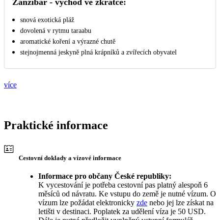
Zanzibar - východ ve zkratce:
snová exotická pláž
dovolená v rytmu taraabu
aromatické koření a výrazné chutě
stejnojmenná jeskyně plná krápníků a zvířecích obyvatel
více
Praktické informace
Cestovní doklady a vízové informace
Informace pro občany České republiky:
K vycestování je potřeba cestovní pas platný alespoň 6
měsíců od návratu. Ke vstupu do země je nutné vízum. O
vízum lze požádat elektronicky
zde
nebo jej lze získat na
letišti v destinaci. Poplatek za udělení víza je 50 USD.