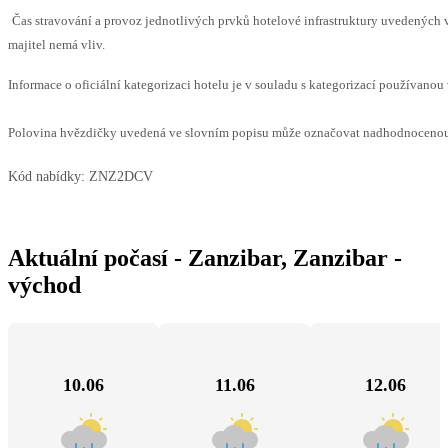
Čas stravování a provoz jednotlivých prvků hotelové infrastruktury uvedenýc
majitel nemá vliv.
Informace o oficiální kategorizaci hotelu je v souladu s kategorizací používanou 
Polovina hvězdičky uvedená ve slovním popisu může označovat nadhodnocenou n
Kód nabídky:
ZNZ2DCV
Aktuální počasí - Zanzibar, Zanzibar -
východ
10.06
11.06
12.06