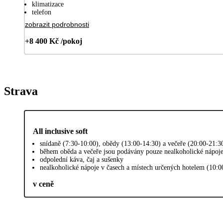
klimatizace
telefon
zobrazit podrobnosti
+8 400 Kč /pokoj
Strava
All inclusive soft
snídaně (7:30-10:00), obědy (13:00-14:30) a večeře (20:00-21:3
během oběda a večeře jsou podávány pouze nealkoholické nápoj
odpolední káva, čaj a sušenky
nealkoholické nápoje v časech a místech určených hotelem (10:0
v ceně