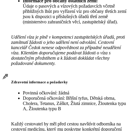
Informace pro občany ostatních zemí:
Údaje o pasových a vízových požadavcích včetně
přibližných lhůt pro vyřízení víz pro občany třetích zemí
jsou k dispozici u příslušných úřadů třetí země
(ministerstvo zahraničních věcí, zastupitelský úřad).
Udělení víza je plně v kompetenci zastupitelských úřadů, proti
zamítnutí žádosti o jeho udělení není odvolání. Cestovní
kancelář Čedok nenese odpovědnost za případné neudělení
víza. Klientům doporučujeme podávat žádosti o víza s
dostatečným předstihem a k žádosti dokládat všechny
požadované dokumenty.
Zdravotní informace a požadavky
Povinná očkování: žádná
Doporučená očkování: Břišní tyfus, Dětská obrna,
Cholera, Tetanus, Záškrt, Žlutá zimnice, Žloutenka typu
A, Žloutenka typu B
Každý cestovatel by měl před cestou navštívit odborníka na
cestovní medicínu, který mu poskytne konkrétní doporučení