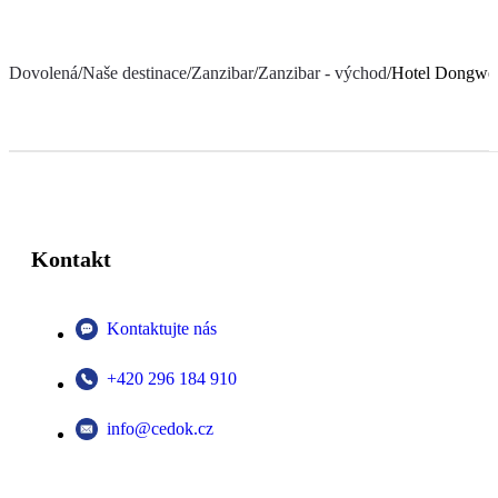
Dovolená
/
Naše destinace
/
Zanzibar
/
Zanzibar - východ
/
Hotel Dongwe
Kontakt
Kontaktujte nás
+420 296 184 910
info@cedok.cz