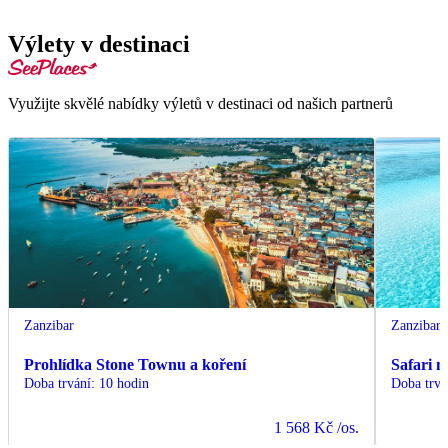
Výlety v destinaci
Využijte skvělé nabídky výletů v destinaci od našich partnerů
Zanzibar
Zanzibar
Prohlídka Stone Townu a koření
Safari 
Doba trvání
:
10 hodin
Doba trvá
1 568 Kč
/os.