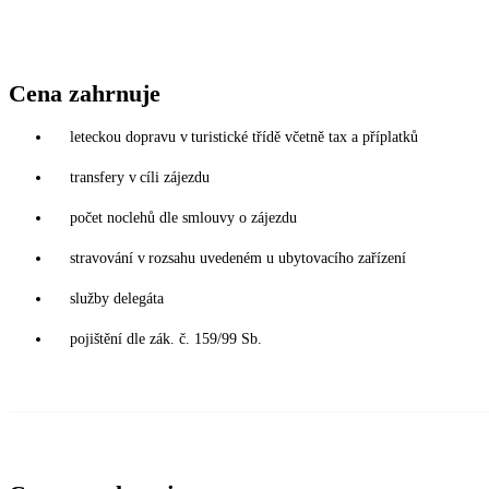
Cena zahrnuje
leteckou dopravu v turistické třídě včetně tax a příplatků
transfery v cíli zájezdu
počet noclehů dle smlouvy o zájezdu
stravování v rozsahu uvedeném u ubytovacího zařízení
služby delegáta
pojištění dle zák. č. 159/99 Sb.