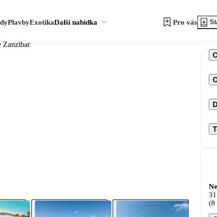
zdy
Plavby
Exotika
Další nabídka
Pro vás
St
e Zanzibar
O
D
T
Ne
31
(8