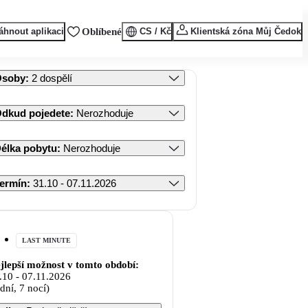
áhnout aplikaci
Oblíbené
CS / Kč
Klientská zóna Můj Čedok
Osoby
:
2 dospělí
dkud pojedete
:
Nerozhoduje
élka pobytu
:
Nerozhoduje
ermín
:
31.10 - 07.11.2026
LAST MINUTE
jlepší možnost v tomto období:
.10
-
07.11.2026
 dní, 7 nocí)