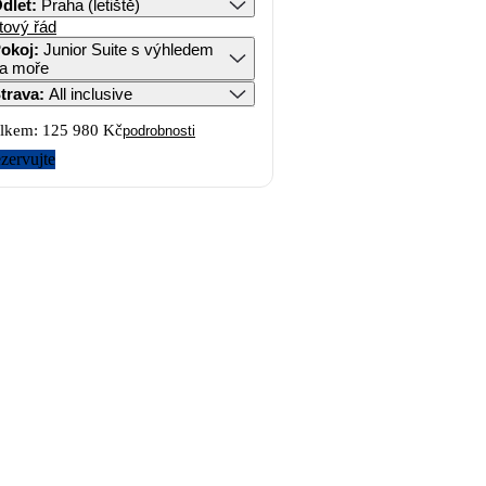
dlet
:
Praha (letiště)
tový řád
okoj
:
Junior Suite s výhledem
a moře
trava
:
All inclusive
lkem:
125 980 Kč
podrobnosti
zervujte