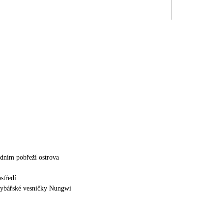
dním pobřeží ostrova
středí
rybářské vesničky Nungwi