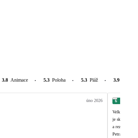
3.8
Animace
5.3
Poloha
5.3
Pláž
3.9
Atrakce
úno 2026
6
Luc
Velka spokojno
je skutocne ex
a rezort posob
Petra 10/10. V