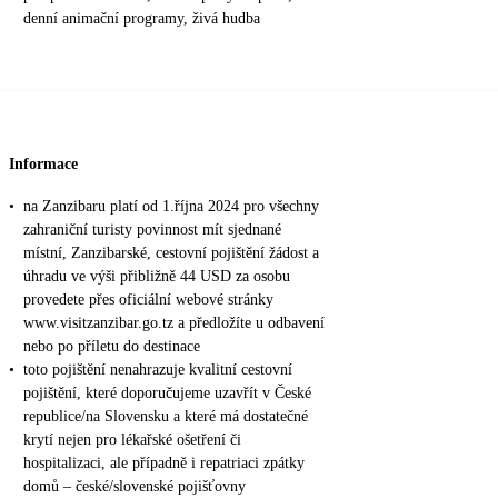
denní animační programy, živá hudba
Informace
•
na Zanzibaru platí od 1.října 2024 pro všechny
zahraniční turisty povinnost mít sjednané
místní, Zanzibarské, cestovní pojištění žádost a
úhradu ve výši přibližně 44 USD za osobu
provedete přes oficiální webové stránky
www.visitzanzibar.go.tz a předložíte u odbavení
nebo po příletu do destinace
•
toto pojištění nenahrazuje kvalitní cestovní
pojištění, které doporučujeme uzavřít v České
republice/na Slovensku a které má dostatečné
krytí nejen pro lékařské ošetření či
hospitalizaci, ale případně i repatriaci zpátky
domů – české/slovenské pojišťovny