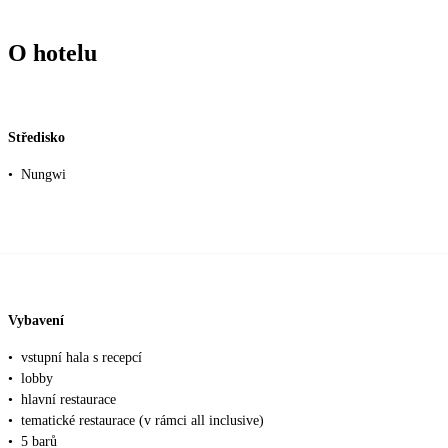
O hotelu
Středisko
•
Nungwi
Vybavení
•
vstupní hala s recepcí
•
lobby
•
hlavní restaurace
•
tematické restaurace (v rámci all inclusive)
•
5 barů