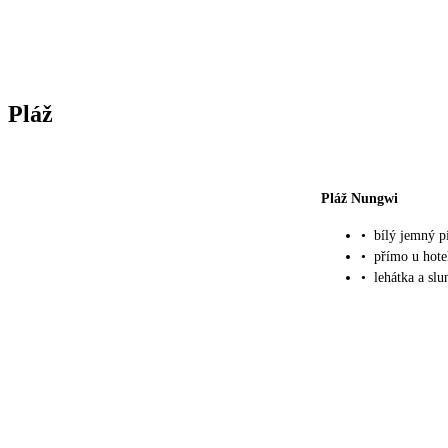
Pláž
Pláž Nungwi
•
bílý jemný p
•
přímo u hote
•
lehátka a sl