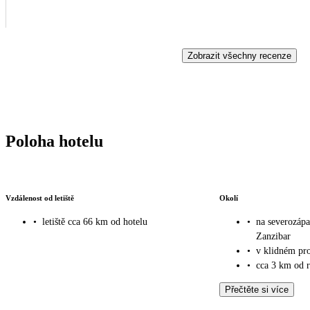
Zobrazit všechny recenze
Poloha hotelu
Vzdálenost od letiště
Okolí
•
letiště cca 66 km od hotelu
•
na severozápa
Zanzibar
•
v klidném pro
•
cca 3 km od 
Přečtěte si více