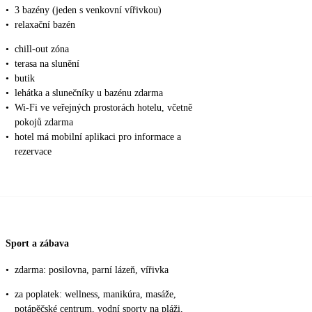
•
3 bazény (jeden s venkovní vířivkou)
•
relaxační bazén
•
chill-out zóna
•
terasa na slunění
•
butik
•
lehátka a slunečníky u bazénu zdarma
•
Wi-Fi ve veřejných prostorách hotelu, včetně
pokojů zdarma
•
hotel má mobilní aplikaci pro informace a
rezervace
Sport a zábava
•
zdarma: posilovna, parní lázeň, vířivka
•
za poplatek: wellness, manikúra, masáže,
potápěčské centrum, vodní sporty na pláži,