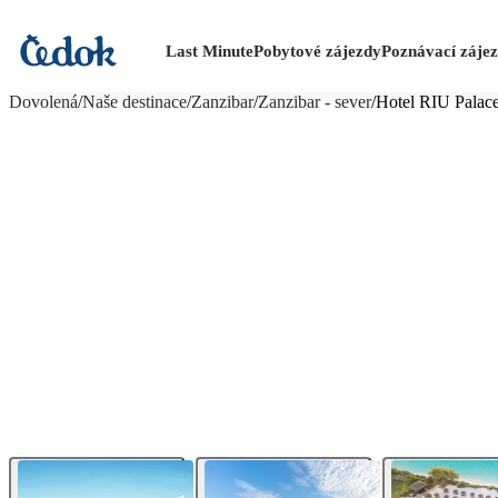
Last Minute
Pobytové zájezdy
Poznávací záje
více fotografií (62)
Dovolená
/
Naše destinace
/
Zanzibar
/
Zanzibar - sever
/
Hotel RIU Palac