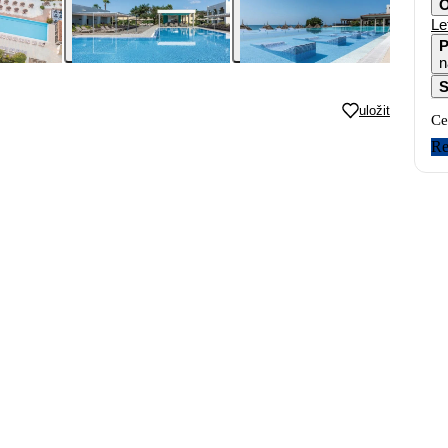
O
Le
P
n
S
uložit
Ce
Re