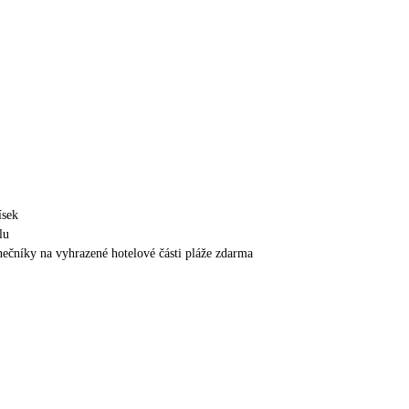
ísek
lu
unečníky na vyhrazené hotelové části pláže zdarma