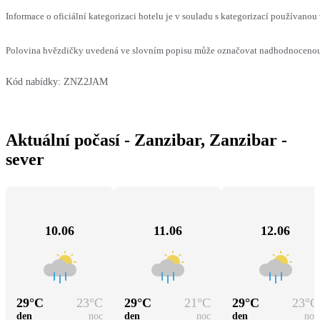
Informace o oficiální kategorizaci hotelu je v souladu s kategorizací používanou 
Polovina hvězdičky uvedená ve slovním popisu může označovat nadhodnocenou n
Kód nabídky:
ZNZ2JAM
Aktuální počasí - Zanzibar, Zanzibar -
sever
10.06
11.06
12.06
29
°C
23
°C
29
°C
21
°C
29
°C
23
°C
den
noc
den
noc
den
noc