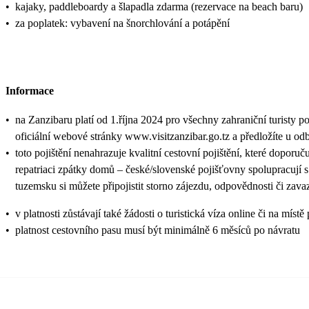
•
kajaky, paddleboardy a šlapadla zdarma (rezervace na beach baru)
•
za poplatek: vybavení na šnorchlování a potápění
Informace
•
na Zanzibaru platí od 1.října 2024 pro všechny zahraniční turisty p
oficiální webové stránky www.visitzanzibar.go.tz a předložíte u od
•
toto pojištění nenahrazuje kvalitní cestovní pojištění, které doporuč
repatriaci zpátky domů – české/slovenské pojišťovny spolupracují 
tuzemsku si můžete připojistit storno zájezdu, odpovědnosti či zava
•
v platnosti zůstávají také žádosti o turistická víza online či na
•
platnost cestovního pasu musí být minimálně 6 měsíců po návratu