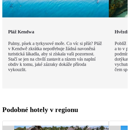
Pláž Kendwa
Hvězdic
Palmy, písek a tyrkysové moře. Co víc si přát? Pláž
Poblíž 
v Kendwě zkrátka nepotřebuje žádná navoněná
a to v p
turistická lákadla, aby si získala vaši pozornost.
podmínko
Stačí se jen na chvílí zastavit a rázem vás naplní
dotýkat,
obdiv k tomu, jaké zázraky dokáže příroda
vychutna
vykouzlit.
čem spol
Podobné hotely v regionu