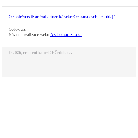
O společnosti
Kariéra
Partnerská sekce
Ochrana osobních údajů
Čedok a.s
Návrh a realizace webu
Axabee sp. z. o.o.
© 2026, cestovní kancelář Čedok a.s.