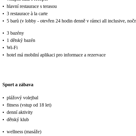
•
hlavní restaurace s terasou
•
3 restaurace à la carte
•
5 barů (v lobby - otevřen 24 hodin denně v rámci all inclusive, nočn
•
3 bazény
•
1 dětský bazén
•
Wi-Fi
•
hotel má mobilní aplikaci pro informace a rezervace
Sport a zábava
•
plážový volejbal
•
fitness (vstup od 18 let)
•
denní aktivity
•
dětský klub
•
wellness (masáže)