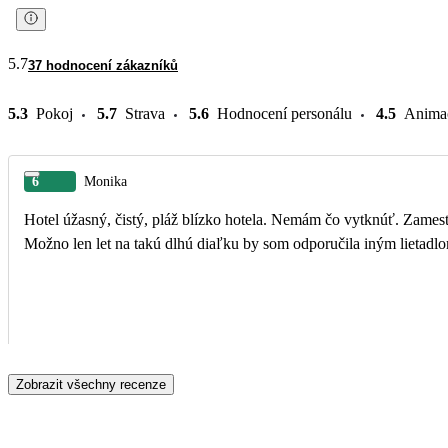
5.7
37 hodnocení zákazníků
5.3
Pokoj
5.7
Strava
5.6
Hodnocení personálu
4.5
Anima
6
Monika
Hotel úžasný, čistý, pláž blízko hotela. Nemám čo vytknúť. Zamestnanci hotela ústretoví, urobia čo Vám na očiach uvidia. Delegátka úžasná, vedela kopec informácii, len chválim.
Možno len let na takú dlhú diaľku by som odporučila iným lietadlom
Zobrazit všechny recenze