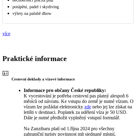
dechberoucí písčitá pláž
potápění, padel i skydiving
výlety na palubě dhow
více
Praktické informace
Cestovní doklady a vízové informace
Informace pro občany České republiky:
K vycestování je potřeba cestovní pas platný alespoň 6
měsíců od návratu. Ke vstupu do země je nutné vízum. O
vízum lze požádat elektronicky
zde
nebo jej lze získat na
letišti v destinaci. Poplatek za udělení víza je 50 USD.
Dále je nutné předložit vyplněný vstupní formulář.
Na Zanzibaru platí od 1.října 2024 pro všechny
zahraniční turisty povinnost mít sjednané místní,