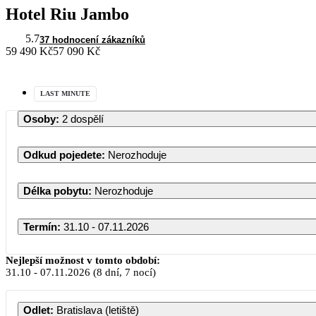
Hotel Riu Jambo
5.7
37 hodnocení zákazníků
59 490 Kč
57 090 Kč
LAST MINUTE
Osoby
:
2 dospělí
Odkud pojedete
:
Nerozhoduje
Délka pobytu
:
Nerozhoduje
Termín
:
31.10 - 07.11.2026
Nejlepší možnost v tomto období:
31.10
-
07.11.2026
(8 dní, 7 nocí)
Odlet
:
Bratislava (letiště)