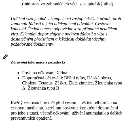
(ministerstvo zahraničních věcí, zastupitelský úřad).
Udělení víza je plně v kompetenci zastupitelských úřadů, proti
zamítnutí žádosti o jeho udělení není odvolání. Cestovní
kancelář Čedok nenese odpovědnost za případné neudělení
víza. Klientům doporučujeme podávat žádosti o víza s
dostatečným předstihem a k žádosti dokládat všechny
požadované dokumenty.
Zdravotní informace a požadavky
Povinná očkování: žádná
Doporučená očkování: Břišní tyfus, Dětská obrna,
Cholera, Tetanus, Záškrt, Žlutá zimnice, Žloutenka typu
A, Žloutenka typu B
Každý cestovatel by měl před cestou navštívit odborníka na
cestovní medicínu, který mu poskytne konkrétní doporučení
pro jeho situaci, včetně očkování, užívání antimalarik a dalších
preventivních opatření.