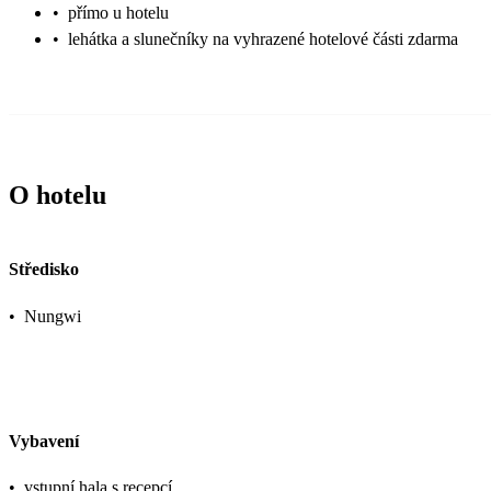
•
přímo u hotelu
•
lehátka a slunečníky na vyhrazené hotelové části zdarma
O hotelu
Středisko
•
Nungwi
Vybavení
•
vstupní hala s recepcí