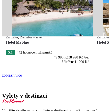
Zanzibar
,
Zanzibar - sever
Zanzibar
Hotel Myblue
Hotel S
5.1
442 hodnocení zákazníků
49 990 Kč
38 990 Kč
/os.
Ušetřete
11 000 Kč
zobrazit více
Výlety v destinaci
Využijte skvělé nabídky výletů v destinaci od našich partnerů