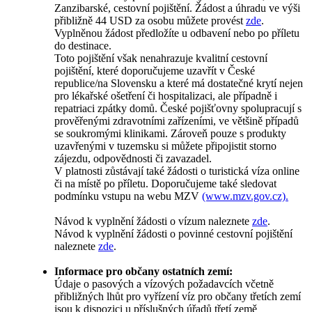
Zanzibarské, cestovní pojištění. Žádost a úhradu ve výši
přibližně 44 USD za osobu můžete provést
zde
.
Vyplněnou žádost předložíte u odbavení nebo po příletu
do destinace.
Toto pojištění však nenahrazuje kvalitní cestovní
pojištění, které doporučujeme uzavřít v České
republice/na Slovensku a které má dostatečné krytí nejen
pro lékařské ošetření či hospitalizaci, ale případně i
repatriaci zpátky domů. České pojišťovny spolupracují s
prověřenými zdravotními zařízeními, ve většině případů
se soukromými klinikami. Zároveň pouze s produkty
uzavřenými v tuzemsku si můžete připojistit storno
zájezdu, odpovědnosti či zavazadel.
V platnosti zůstávají také žádosti o turistická víza online
či na místě po příletu. Doporučujeme také sledovat
podmínku vstupu na webu MZV
(www.mzv.gov.cz).
Návod k vyplnění žádosti o vízum naleznete
zde
.
Návod k vyplnění žádosti o povinné cestovní pojištění
naleznete
zde
.
Informace pro občany ostatních zemí:
Údaje o pasových a vízových požadavcích včetně
přibližných lhůt pro vyřízení víz pro občany třetích zemí
jsou k dispozici u příslušných úřadů třetí země