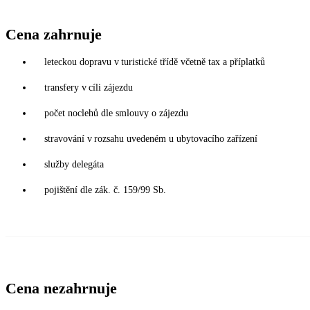
Cena zahrnuje
leteckou dopravu v turistické třídě včetně tax a příplatků
transfery v cíli zájezdu
počet noclehů dle smlouvy o zájezdu
stravování v rozsahu uvedeném u ubytovacího zařízení
služby delegáta
pojištění dle zák. č. 159/99 Sb.
Cena nezahrnuje