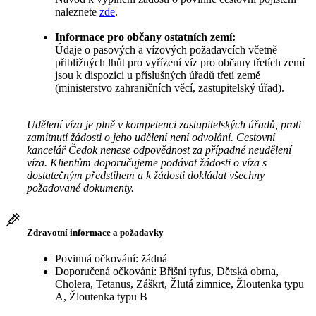
naleznete
zde
.
Informace pro občany ostatních zemí:
Údaje o pasových a vízových požadavcích včetně
přibližných lhůt pro vyřízení víz pro občany třetích zemí
jsou k dispozici u příslušných úřadů třetí země
(ministerstvo zahraničních věcí, zastupitelský úřad).
Udělení víza je plně v kompetenci zastupitelských úřadů, proti
zamítnutí žádosti o jeho udělení není odvolání. Cestovní
kancelář Čedok nenese odpovědnost za případné neudělení
víza. Klientům doporučujeme podávat žádosti o víza s
dostatečným předstihem a k žádosti dokládat všechny
požadované dokumenty.
Zdravotní informace a požadavky
Povinná očkování: žádná
Doporučená očkování: Břišní tyfus, Dětská obrna,
Cholera, Tetanus, Záškrt, Žlutá zimnice, Žloutenka typu
A, Žloutenka typu B