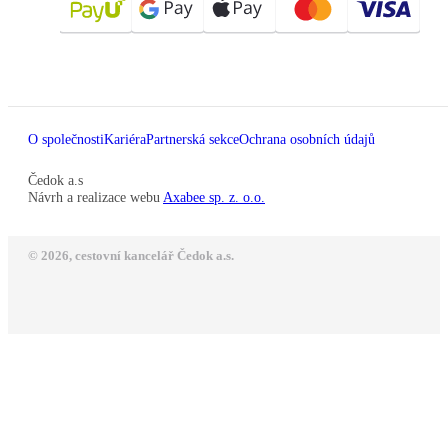
O společnosti
Kariéra
Partnerská sekce
Ochrana osobních údajů
Čedok a.s
Návrh a realizace webu
Axabee sp. z. o.o.
© 2026, cestovní kancelář Čedok a.s.