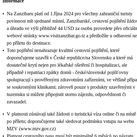
Informace
•
Na Zanzibaru platí od 1.října 2024 pro všechny zahraniční turisty
povinnost mít sjednané místní, Zanzibarské, cestovní pojištění žádo
a úhradu ve výši přibližně 44 USD za osobu provedete přes oficiáln
webové stránky www.visitzanzibar.go.tz a předložíte u odbavení n
po příletu do destinace.
•
Toto pojištění nenahrazuje kvalitní cestovní pojištění, které
doporučujeme uzavřít v České republice/na Slovensku a které má
dostatečné krytí nejen pro lékařské ošetření či hospitalizaci, ale
případně i repatriaci zpátky domů - české/slovenské pojišťovny
spolupracují s prověřenými zdravotními zařízeními, ve většině příp
se soukromými klinikami; zároveň pouze s produkty uzavřenými v
tuzemsku si můžete připojistit storno zájezdu, odpovědnosti či
zavazadel.
•
V platnosti zůstávají také žádosti o turistická víza online či na místě
po příletu; doporučujeme také sledovat podmínku vstupu na webu
MZV (www.mzv.gov.cz)
•
Platnost cestovního pasu musí být minimálně 6 měsíců po návratu.