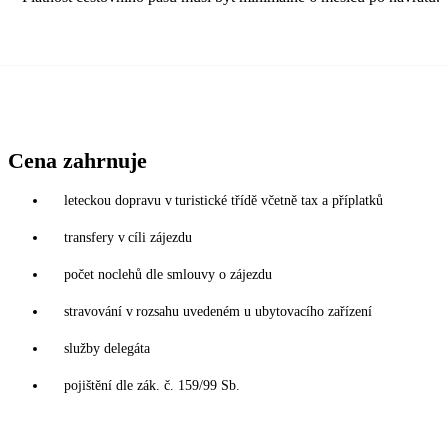
Cena zahrnuje
leteckou dopravu v turistické třídě včetně tax a příplatků
transfery v cíli zájezdu
počet noclehů dle smlouvy o zájezdu
stravování v rozsahu uvedeném u ubytovacího zařízení
služby delegáta
pojištění dle zák. č. 159/99 Sb.