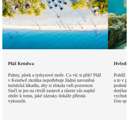
Pláž Kendwa
Hvězdic
Palmy, písek a tyrkysové moře. Co víc si přát? Pláž
Poblíž 
v Kendwě zkrátka nepotřebuje žádná navoněná
a to v p
turistická lákadla, aby si získala vaši pozornost.
podmínko
Stačí se jen na chvílí zastavit a rázem vás naplní
dotýkat,
obdiv k tomu, jaké zázraky dokáže příroda
vychutna
vykouzlit.
čem spol