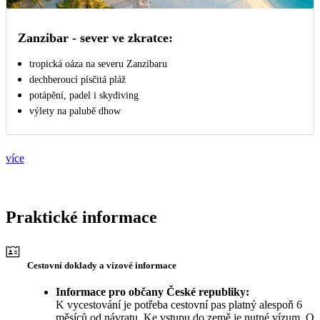
Zanzibar - sever ve zkratce:
tropická oáza na severu Zanzibaru
dechberoucí písčitá pláž
potápění, padel i skydiving
výlety na palubě dhow
více
Praktické informace
Cestovní doklady a vízové informace
Informace pro občany České republiky:
K vycestování je potřeba cestovní pas platný alespoň 6
měsíců od návratu. Ke vstupu do země je nutné vízum. O