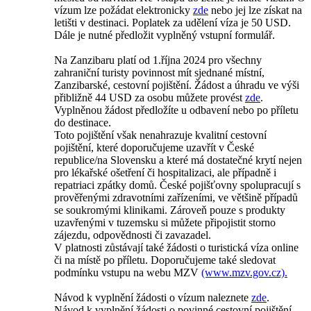
vízum lze požádat elektronicky
zde
nebo jej lze získat na
letišti v destinaci. Poplatek za udělení víza je 50 USD.
Dále je nutné předložit vyplněný vstupní formulář.
Na Zanzibaru platí od 1.října 2024 pro všechny
zahraniční turisty povinnost mít sjednané místní,
Zanzibarské, cestovní pojištění. Žádost a úhradu ve výši
přibližně 44 USD za osobu můžete provést
zde
.
Vyplněnou žádost předložíte u odbavení nebo po příletu
do destinace.
Toto pojištění však nenahrazuje kvalitní cestovní
pojištění, které doporučujeme uzavřít v České
republice/na Slovensku a které má dostatečné krytí nejen
pro lékařské ošetření či hospitalizaci, ale případně i
repatriaci zpátky domů. České pojišťovny spolupracují s
prověřenými zdravotními zařízeními, ve většině případů
se soukromými klinikami. Zároveň pouze s produkty
uzavřenými v tuzemsku si můžete připojistit storno
zájezdu, odpovědnosti či zavazadel.
V platnosti zůstávají také žádosti o turistická víza online
či na místě po příletu. Doporučujeme také sledovat
podmínku vstupu na webu MZV
(www.mzv.gov.cz).
Návod k vyplnění žádosti o vízum naleznete
zde
.
Návod k vyplnění žádosti o povinné cestovní pojištění