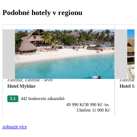
Podobné hotely v regionu
Zanzibar
,
Zanzibar - sever
Zanzibar
Hotel Myblue
Hotel S
5.1
442 hodnocení zákazníků
49 990 Kč
38 990 Kč
/os.
Ušetřete
11 000 Kč
zobrazit více