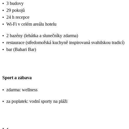
•
3 budovy
•
29 pokojů
•
24 h recepce
•
Wi-Fi v celém areálu hotelu
•
2 bazény (lehátka a slunečníky zdarma)
•
restaurace (středomořská kuchyně inspirovaná svahilskou tradicí)
•
bar (Bahari Bar)
Sport a zábava
•
zdarma: wellness
•
za poplatek: vodní sporty na pláži