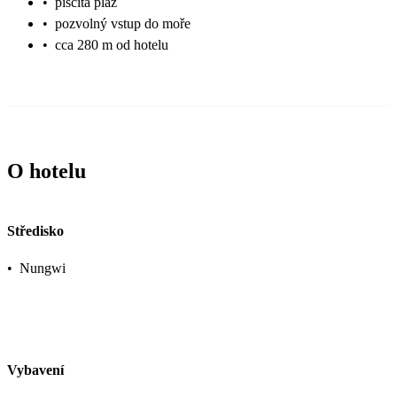
•
písčitá pláž
•
pozvolný vstup do moře
•
cca 280 m od hotelu
O hotelu
Středisko
•
Nungwi
Vybavení