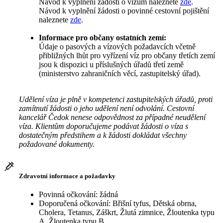
Návod k vyplnění žádosti o vízum naleznete
zde
.
Návod k vyplnění žádosti o povinné cestovní pojištění
naleznete
zde
.
Informace pro občany ostatních zemí:
Údaje o pasových a vízových požadavcích včetně
přibližných lhůt pro vyřízení víz pro občany třetích zemí
jsou k dispozici u příslušných úřadů třetí země
(ministerstvo zahraničních věcí, zastupitelský úřad).
Udělení víza je plně v kompetenci zastupitelských úřadů, proti
zamítnutí žádosti o jeho udělení není odvolání. Cestovní
kancelář Čedok nenese odpovědnost za případné neudělení
víza. Klientům doporučujeme podávat žádosti o víza s
dostatečným předstihem a k žádosti dokládat všechny
požadované dokumenty.
Zdravotní informace a požadavky
Povinná očkování: žádná
Doporučená očkování: Břišní tyfus, Dětská obrna,
Cholera, Tetanus, Záškrt, Žlutá zimnice, Žloutenka typu
A, Žloutenka typu B