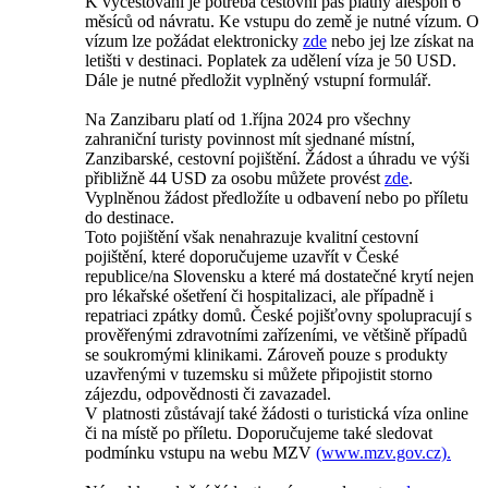
K vycestování je potřeba cestovní pas platný alespoň 6
měsíců od návratu. Ke vstupu do země je nutné vízum. O
vízum lze požádat elektronicky
zde
nebo jej lze získat na
letišti v destinaci. Poplatek za udělení víza je 50 USD.
Dále je nutné předložit vyplněný vstupní formulář.
Na Zanzibaru platí od 1.října 2024 pro všechny
zahraniční turisty povinnost mít sjednané místní,
Zanzibarské, cestovní pojištění. Žádost a úhradu ve výši
přibližně 44 USD za osobu můžete provést
zde
.
Vyplněnou žádost předložíte u odbavení nebo po příletu
do destinace.
Toto pojištění však nenahrazuje kvalitní cestovní
pojištění, které doporučujeme uzavřít v České
republice/na Slovensku a které má dostatečné krytí nejen
pro lékařské ošetření či hospitalizaci, ale případně i
repatriaci zpátky domů. České pojišťovny spolupracují s
prověřenými zdravotními zařízeními, ve většině případů
se soukromými klinikami. Zároveň pouze s produkty
uzavřenými v tuzemsku si můžete připojistit storno
zájezdu, odpovědnosti či zavazadel.
V platnosti zůstávají také žádosti o turistická víza online
či na místě po příletu. Doporučujeme také sledovat
podmínku vstupu na webu MZV
(www.mzv.gov.cz).