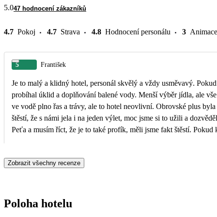
5.0
47 hodnocení zákazníků
4.7
Pokoj
4.7
Strava
4.8
Hodnocení personálu
3
Animac
5
František
Je to malý a klidný hotel, personál skvělý a vždy usměvavý. Pokud 
probíhal úklid a doplňování balené vody. Menší výběr jídla, ale vše 
ve vodě plno řas a trávy, ale to hotel neovlivní. Obrovské plus b
štěstí, že s námi jela i na jeden výlet, moc jsme si to užili a dozv
Peťa a musím říct, že je to také profík, měli jsme fakt štěstí. Pokud
Zobrazit všechny recenze
Poloha hotelu