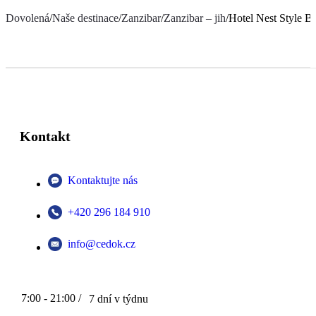
Dovolená
/
Naše destinace
/
Zanzibar
/
Zanzibar – jih
/
Hotel Nest Style B
Kontakt
Kontaktujte nás
+420 296 184 910
info@cedok.cz
7:00 - 21:00 /
7 dní v týdnu