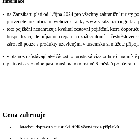
Informace
•
na Zanzibaru platí od 1.října 2024 pro všechny zahraniční turisty p
provedete přes oficiální webové stránky www.visitzanzibar.go.tz a 
•
toto pojištění nenahrazuje kvalitní cestovní pojištění, které doporu
hospitalizaci, ale případně i repatriaci zpátky domů – české/slove
zároveň pouze s produkty uzavřenými v tuzemsku si můžete připojis
•
v platnosti zůstávají také žádosti o turistická víza online či na
•
platnost cestovního pasu musí být minimálně 6 měsíců po návratu
Cena zahrnuje
leteckou dopravu v turistické třídě včetně tax a příplatků
transfery v cíli zájezdu