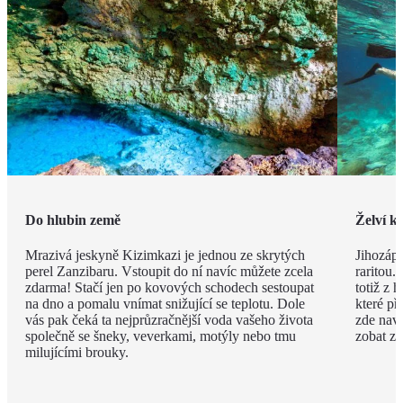
Do hlubin země
Želví 
Mrazivá jeskyně Kizimkazi je jednou ze skrytých
Jihozáp
perel Zanzibaru. Vstoupit do ní navíc můžete zcela
raritou.
zdarma! Stačí jen po kovových schodech sestoupat
totiž z 
na dno a pomalu vnímat snižující se teplotu. Dole
které př
vás pak čeká ta nejprůzračnější voda vašeho života
zde naví
společně se šneky, veverkami, motýly nebo tmu
zobat z 
milujícími brouky.