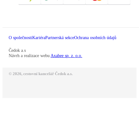
O společnosti
Kariéra
Partnerská sekce
Ochrana osobních údajů
Čedok a.s
Návrh a realizace webu
Axabee sp. z. o.o.
© 2026, cestovní kancelář Čedok a.s.