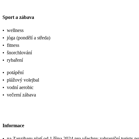
Sport a zábava
•
wellness
•
jóga (pondělí a středa)
•
fitness
•
šnorchlování
•
rybaření
•
potápění
•
plážový volejbal
•
vodní aerobic
•
večerní zábava
Informace
•
na Zanzibaru platí od 1.října 2024 pro všechny zahraniční turisty p