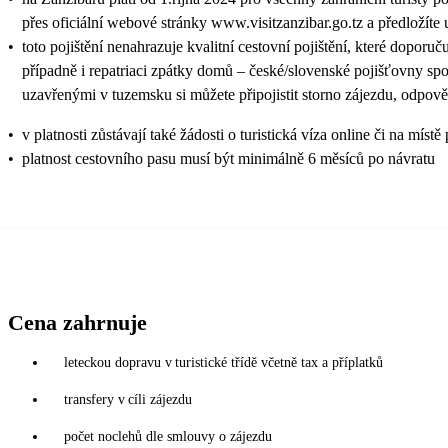
přes oficiální webové stránky www.visitzanzibar.go.tz a předložíte 
•
toto pojištění nenahrazuje kvalitní cestovní pojištění, které doporuč
případně i repatriaci zpátky domů – české/slovenské pojišťovny sp
uzavřenými v tuzemsku si můžete připojistit storno zájezdu, odpově
•
v platnosti zůstávají také žádosti o turistická víza online či na
•
platnost cestovního pasu musí být minimálně 6 měsíců po návratu
Cena zahrnuje
leteckou dopravu v turistické třídě včetně tax a příplatků
transfery v cíli zájezdu
počet noclehů dle smlouvy o zájezdu