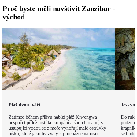
Proč byste měli navštívit Zanzibar -
východ
Pláž dvou tváří
Jeskyn
Zatímco během přílivu nabízí pláž Kiwengwa
Do ruky
nespočet příležitostí ke koupání a šnorchlování, s
podzemí
ustupující vodou se z moře vynořují malé ostrůvky
krápníků
písku, které jako by zvaly k procházce naboso.
se budet