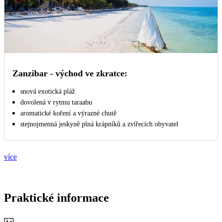
Zanzibar - východ ve zkratce:
snová exotická pláž
dovolená v rytmu taraabu
aromatické koření a výrazné chutě
stejnojmenná jeskyně plná krápníků a zvířecích obyvatel
více
Praktické informace