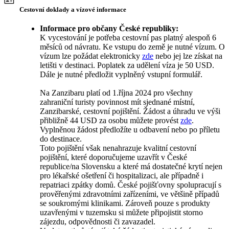
Cestovní doklady a vízové informace
Informace pro občany České republiky:
K vycestování je potřeba cestovní pas platný alespoň 6
měsíců od návratu. Ke vstupu do země je nutné vízum. O
vízum lze požádat elektronicky
zde
nebo jej lze získat na
letišti v destinaci. Poplatek za udělení víza je 50 USD.
Dále je nutné předložit vyplněný vstupní formulář.
Na Zanzibaru platí od 1.října 2024 pro všechny
zahraniční turisty povinnost mít sjednané místní,
Zanzibarské, cestovní pojištění. Žádost a úhradu ve výši
přibližně 44 USD za osobu můžete provést
zde
.
Vyplněnou žádost předložíte u odbavení nebo po příletu
do destinace.
Toto pojištění však nenahrazuje kvalitní cestovní
pojištění, které doporučujeme uzavřít v České
republice/na Slovensku a které má dostatečné krytí nejen
pro lékařské ošetření či hospitalizaci, ale případně i
repatriaci zpátky domů. České pojišťovny spolupracují s
prověřenými zdravotními zařízeními, ve většině případů
se soukromými klinikami. Zároveň pouze s produkty
uzavřenými v tuzemsku si můžete připojistit storno
zájezdu, odpovědnosti či zavazadel.