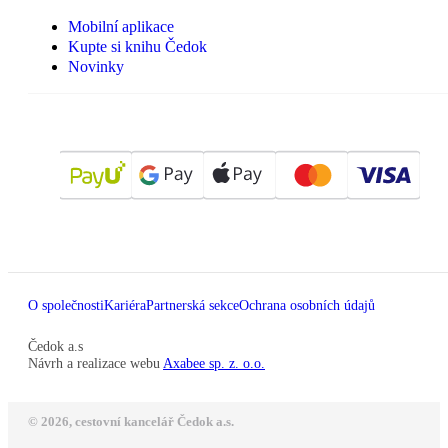
Mobilní aplikace
Kupte si knihu Čedok
Novinky
O společnosti
Kariéra
Partnerská sekce
Ochrana osobních údajů
Čedok a.s
Návrh a realizace webu
Axabee sp. z. o.o.
© 2026, cestovní kancelář Čedok a.s.