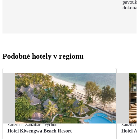
pavouky 
dokonal
Podobné hotely v regionu
Zanzibar
,
Zanzibar - východ
Zanzibar
Hotel Kiwengwa Beach Resort
Hotel A