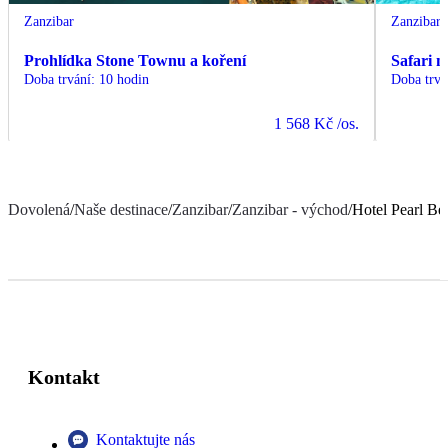
Zanzibar
Zanzibar
Prohlídka Stone Townu a koření
Safari 
Doba trvání
:
10 hodin
Doba trvá
1 568 Kč
/os.
Dovolená
/
Naše destinace
/
Zanzibar
/
Zanzibar - východ
/
Hotel Pearl Be
Kontakt
Kontaktujte nás