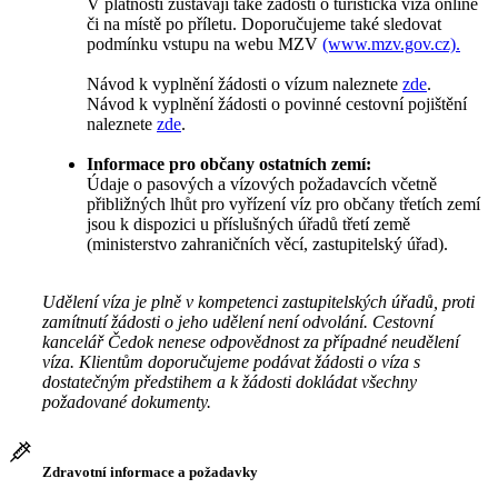
V platnosti zůstávají také žádosti o turistická víza online
či na místě po příletu. Doporučujeme také sledovat
podmínku vstupu na webu MZV
(www.mzv.gov.cz).
Návod k vyplnění žádosti o vízum naleznete
zde
.
Návod k vyplnění žádosti o povinné cestovní pojištění
naleznete
zde
.
Informace pro občany ostatních zemí:
Údaje o pasových a vízových požadavcích včetně
přibližných lhůt pro vyřízení víz pro občany třetích zemí
jsou k dispozici u příslušných úřadů třetí země
(ministerstvo zahraničních věcí, zastupitelský úřad).
Udělení víza je plně v kompetenci zastupitelských úřadů, proti
zamítnutí žádosti o jeho udělení není odvolání. Cestovní
kancelář Čedok nenese odpovědnost za případné neudělení
víza. Klientům doporučujeme podávat žádosti o víza s
dostatečným předstihem a k žádosti dokládat všechny
požadované dokumenty.
Zdravotní informace a požadavky