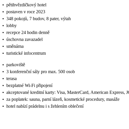
•
pětihvězdičkový hotel
•
postaven v roce 2023
•
348 pokojů, 7 budov, 8 pater, výtah
•
lobby
•
recepce 24 hodin denně
•
úschovna zavazadel
•
směnárna
•
turistické infocentrum
•
parkoviště
•
3 konferenční sály pro max. 500 osob
•
terasa
•
bezplatné Wi-Fi připojení
•
akceptované kreditní karty: Visa, MasterCard, American Express, 
•
za poplatek: sauna, parní lázeň, kosmetické procedury, masáže
•
hotel nabízí prádelnu i s žehlením oblečení