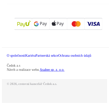
O společnosti
Kariéra
Partnerská sekce
Ochrana osobních údajů
Čedok a.s
Návrh a realizace webu
Axabee sp. z. o.o.
© 2026, cestovní kancelář Čedok a.s.