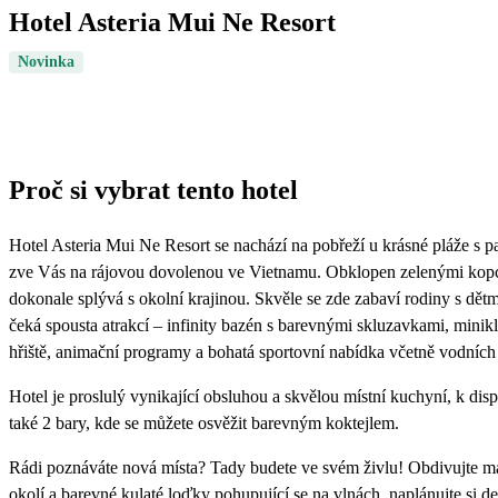
Hotel Asteria Mui Ne Resort
Novinka
Proč si vybrat tento hotel
Hotel Asteria Mui Ne Resort se nachází na pobřeží u krásné pláže s 
zve Vás na rájovou dovolenou ve Vietnamu. Obklopen zelenými kop
dokonale splývá s okolní krajinou. Skvěle se zde zabaví rodiny s dětm
čeká spousta atrakcí – infinity bazén s barevnými skluzavkami, minik
hřiště, animační programy a bohatá sportovní nabídka včetně vodních 
Hotel je proslulý vynikající obsluhou a skvělou místní kuchyní, k disp
také 2 bary, kde se můžete osvěžit barevným koktejlem.
Rádi poznáváte nová místa? Tady budete ve svém živlu! Obdivujte m
okolí a barevné kulaté loďky pohupující se na vlnách, naplánujte si d