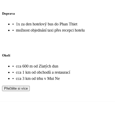
Doprava
•
1x za den hotelový bus do Phan Thiet
•
možnost objednání taxi přes recepci hotelu
Okolí
•
cca 600 m od Zlatých dun
•
cca 1 km od obchodů a restaurací
•
cca 3 km od trhu v Mui Ne
Přečtěte si více