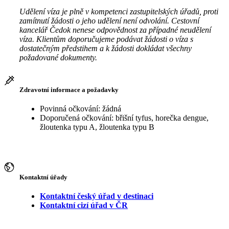
Udělení víza je plně v kompetenci zastupitelských úřadů, proti
zamítnutí žádosti o jeho udělení není odvolání. Cestovní
kancelář Čedok nenese odpovědnost za případné neudělení
víza. Klientům doporučujeme podávat žádosti o víza s
dostatečným předstihem a k žádosti dokládat všechny
požadované dokumenty.
Zdravotní informace a požadavky
Povinná očkování: žádná
Doporučená očkování: břišní tyfus, horečka dengue,
žloutenka typu A, žloutenka typu B
Kontaktní úřady
Kontaktní český úřad v destinaci
Kontaktní cizí úřad v ČR