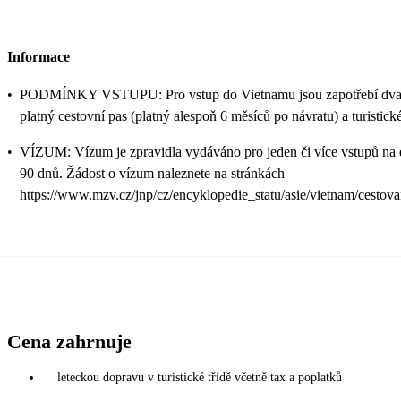
Informace
•
PODMÍNKY VSTUPU: Pro vstup do Vietnamu jsou zapotřebí dva
platný cestovní pas (platný alespoň 6 měsíců po návratu) a turistic
•
VÍZUM: Vízum je zpravidla vydáváno pro jeden či více vstupů na 
90 dnů. Žádost o vízum naleznete na stránkách
https://www.mzv.cz/jnp/cz/encyklopedie_statu/asie/vietnam/cestova
Cena zahrnuje
leteckou dopravu v turistické třídě včetně tax a poplatků