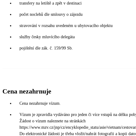
transfery na letiště a zpět v destinaci
počet noclehů dle smlouvy o zájezdu
stravování v rozsahu uvedeném u ubytovacího objektu
služby česky mluvícího delegáta
pojištění dle zák. č. 159/99 Sb.
Cena nezahrnuje
Cena nezahrnuje vízum.
Vízum je zpravidla vydáváno pro jeden či více vstupů na délku pob
Žádost o vízum naleznete na stránkách
https://www.mzv.cz/jnp/cz/encyklopedie_statu/asie/vietnam/cestovan
Do elektronické žádosti je třeba vložit/nahrát fotografii a kopii dat