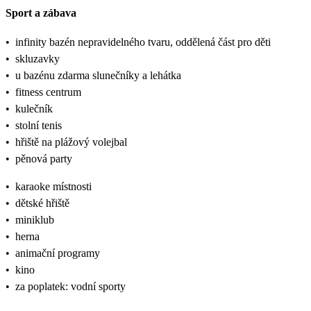
Sport a zábava
•
infinity bazén nepravidelného tvaru, oddělená část pro děti
•
skluzavky
•
u bazénu zdarma slunečníky a lehátka
•
fitness centrum
•
kulečník
•
stolní tenis
•
hřiště na plážový volejbal
•
pěnová party
•
karaoke místnosti
•
dětské hřiště
•
miniklub
•
herna
•
animační programy
•
kino
•
za poplatek: vodní sporty