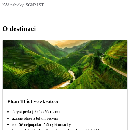
Kód nabídky:
SGN2AST
O destinaci
Phan Thiet ve zkratce:
skrytá perla jižního Vietnamu
úžasné pláže s bílým pískem
rodiště nejpopulárnější rybí omáčky