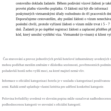
cestovního dokladu žadatele. Během podávání vízové žádosti je tak
provést platbu vízového poplatku. O žádosti má být dle informací
poskytnutých vietnamskými úřady rozhodnuto do tří pracovních dn
Doporučujeme cestovatelům, aby podání žádosti o vízum nenecháva
poslední chvíli, protože vyřízení žádosti o vízum může trvat i 5 - 7
dnů. Žadateli je po úspěšné registraci žádosti a zaplacení přidělen p
kód, který umožní vytištění víza. Vietnamské (e-visum) si klient vy
Čas stravování a provoz jednotlivých prvků hotelové infrastruktury uvedených 
mohou podléhat menším změnám v důsledku sezónnosti, povětrnostních podmín
požadavků hostů nebo vyšší moci, na které majitel nemá vliv.
Informace o oficiální kategorizaci hotelu je v souladu s kategorizací používanou 
zemi. Každá země uplatňuje vlastní kritéria pro udělení konkrétní kategorie.
Polovina hvězdičky uvedená ve slovním popisu může označovat nadhodnoceno
podhodnocenou kategorii ve srovnání s oficiální kategorií.