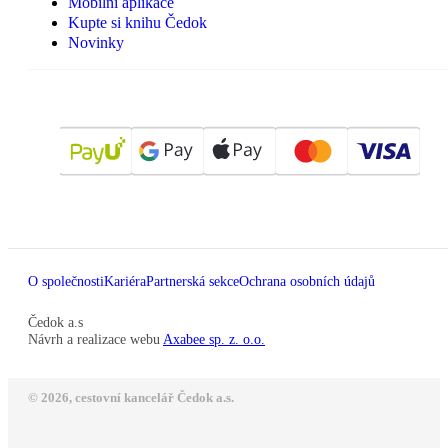
Mobilní aplikace
Kupte si knihu Čedok
Novinky
O společnosti
Kariéra
Partnerská sekce
Ochrana osobních údajů
Čedok a.s
Návrh a realizace webu
Axabee sp. z. o.o.
© 2026, cestovní kancelář Čedok a.s.