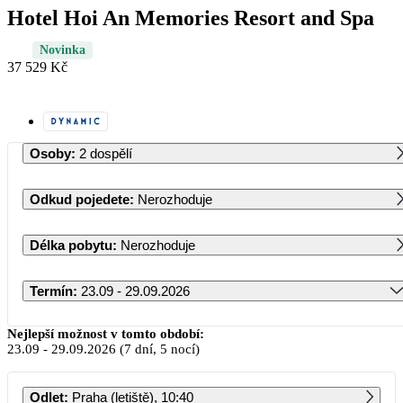
Hotel Hoi An Memories Resort and Spa
Novinka
37 529 Kč
Osoby
:
2 dospělí
Odkud pojedete
:
Nerozhoduje
Délka pobytu
:
Nerozhoduje
Termín
:
23.09 - 29.09.2026
Září 2026
Nejlepší možnost v tomto období:
23.09
-
29.09.2026
(7 dní, 5 nocí)
PO
ÚT
ST
ČT
PÁ
SO
NE
Odlet
:
Praha (letiště), 10:40