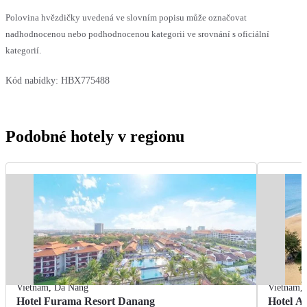
Polovina hvězdičky uvedená ve slovním popisu může označovat
nadhodnocenou nebo podhodnocenou kategorii ve srovnání s oficiální
kategorií.
Kód nabídky:
HBX775488
Podobné hotely v regionu
Vietnam
,
Da Nang
Vietnam
,
Hotel Furama Resort Danang
Hotel A