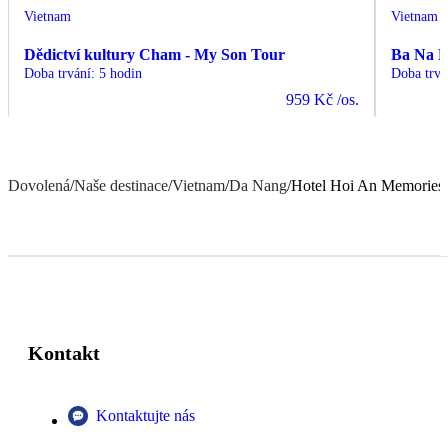
Vietnam
Vietnam
Dědictví kultury Cham - My Son Tour
Ba Na Hi
Doba trvání
:
5 hodin
Doba trvá
959 Kč
/os.
Dovolená
/
Naše destinace
/
Vietnam
/
Da Nang
/
Hotel Hoi An Memories 
Kontakt
Kontaktujte nás