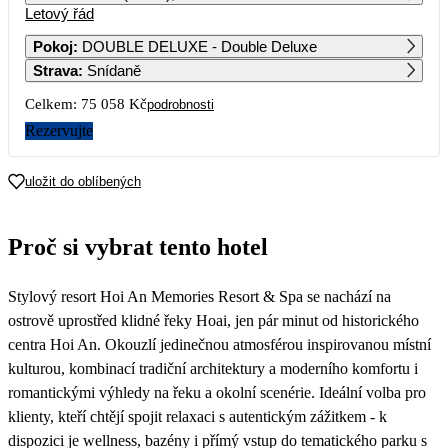
Letový řád
1
2
3
4
5
6
34 609
54 039
49 849
Pokoj
:
DOUBLE DELUXE - Double Deluxe
Strava
:
Snídaně
7
8
9
10
11
12
13
44 379
38 069
41 519
Celkem:
75 058 Kč
podrobnosti
14
15
16
17
18
19
20
Rezervujte
45 689
41 719
86 709
53 769
21
22
23
24
25
26
27
uložit do oblíbených
44 379
37 529
50 329
75 109
28
29
30
Proč si vybrat tento hotel
51 529
43 029
Stylový resort Hoi An Memories Resort & Spa se nachází na
ostrově uprostřed klidné řeky Hoai, jen pár minut od historického
centra Hoi An. Okouzlí jedinečnou atmosférou inspirovanou místní
kulturou, kombinací tradiční architektury a moderního komfortu i
romantickými výhledy na řeku a okolní scenérie. Ideální volba pro
klienty, kteří chtějí spojit relaxaci s autentickým zážitkem - k
dispozici je wellness, bazény i přímý vstup do tematického parku s