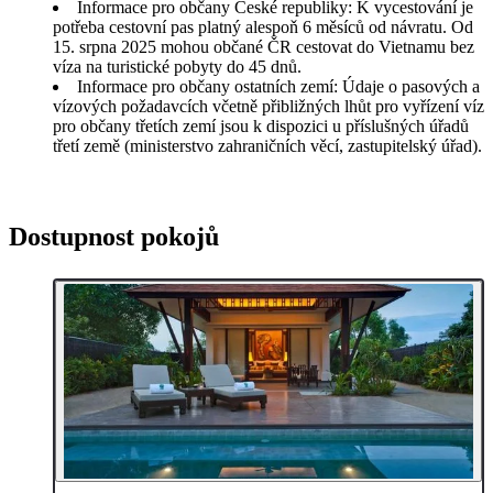
Informace pro občany České republiky: K vycestování je
potřeba cestovní pas platný alespoň 6 měsíců od návratu. Od
15. srpna 2025 mohou občané ČR cestovat do Vietnamu bez
víza na turistické pobyty do 45 dnů.
Informace pro občany ostatních zemí: Údaje o pasových a
vízových požadavcích včetně přibližných lhůt pro vyřízení víz
pro občany třetích zemí jsou k dispozici u příslušných úřadů
třetí země (ministerstvo zahraničních věcí, zastupitelský úřad).
Dostupnost pokojů