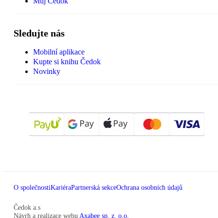
Můj Čedok
Sledujte nás
Mobilní aplikace
Kupte si knihu Čedok
Novinky
O společnosti
Kariéra
Partnerská sekce
Ochrana osobních údajů
Čedok a.s
Návrh a realizace webu
Axabee sp. z. o.o.