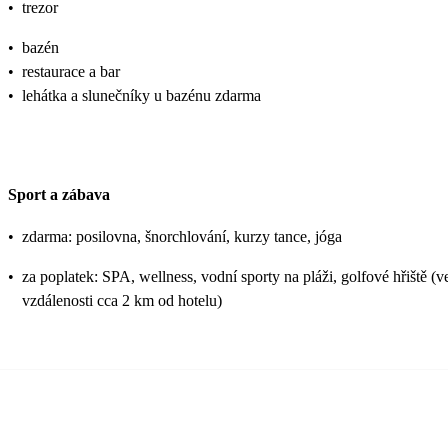
•
trezor
•
bazén
•
restaurace a bar
•
lehátka a slunečníky u bazénu zdarma
Sport a zábava
•
zdarma: posilovna, šnorchlování, kurzy tance, jóga
•
za poplatek: SPA, wellness, vodní sporty na pláži, golfové hřiště (v
vzdálenosti cca 2 km od hotelu)