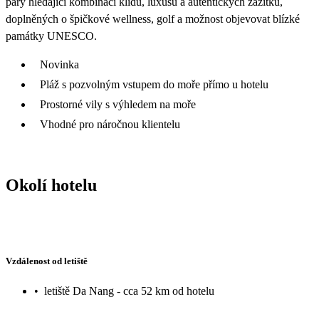
páry hledající kombinaci klidu, luxusu a autentických zážitků,
doplněných o špičkové wellness, golf a možnost objevovat blízké
památky UNESCO.
Novinka
Pláž s pozvolným vstupem do moře přímo u hotelu
Prostorné vily s výhledem na moře
Vhodné pro náročnou klientelu
Okolí hotelu
Vzdálenost od letiště
•
letiště Da Nang - cca 52 km od hotelu