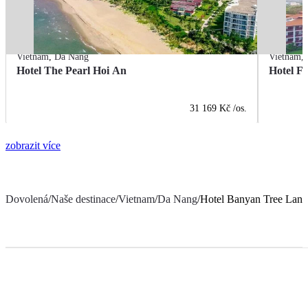
Vietnam
,
Da Nang
Vietnam
,
Hotel The Pearl Hoi An
Hotel F
31 169 Kč
/os.
zobrazit více
Dovolená
/
Naše destinace
/
Vietnam
/
Da Nang
/
Hotel Banyan Tree Lang