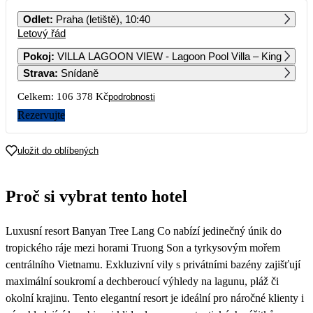
PO
ÚT
ST
ČT
PÁ
SO
NE
Odlet
:
Praha (letiště), 10:40
Letový řád
1
2
3
4
5
6
56 719
72 049
89 809
Pokoj
:
VILLA LAGOON VIEW - Lagoon Pool Villa – King
Strava
:
Snídaně
7
8
9
10
11
12
13
68 939
54 929
72 479
Celkem:
106 378 Kč
podrobnosti
14
15
16
17
18
19
20
Rezervujte
68 929
54 929
72 479
89 809
21
22
23
24
25
26
27
uložit do oblíbených
74 779
53 189
73 929
28
29
30
Proč si vybrat tento hotel
Luxusní resort Banyan Tree Lang Co nabízí jedinečný únik do
tropického ráje mezi horami Truong Son a tyrkysovým mořem
centrálního Vietnamu. Exkluzivní vily s privátními bazény zajišťují
maximální soukromí a dechberoucí výhledy na lagunu, pláž či
okolní krajinu. Tento elegantní resort je ideální pro náročné klienty i