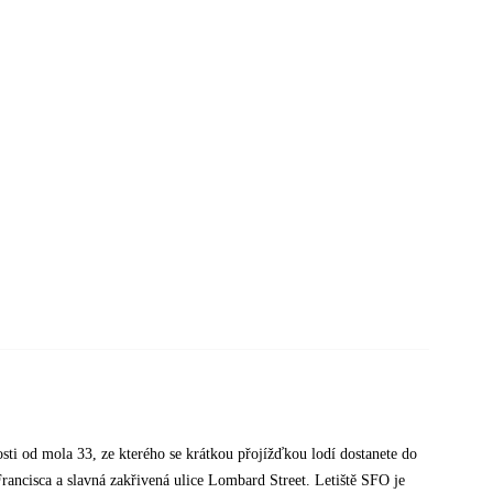
osti od mola 33, ze kterého se krátkou přojížďkou lodí dostanete do
 Francisca a slavná zakřivená ulice Lombard Street. Letiště SFO je