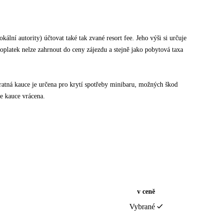
ální autority) účtovat také tak zvané resort fee. Jeho výši si určuje
poplatek nelze zahrnout do ceny zájezdu a stejně jako pobytová taxa
tná kauce je určena pro krytí spotřeby minibaru, možných škod
e kauce vrácena.
v ceně
Vybrané