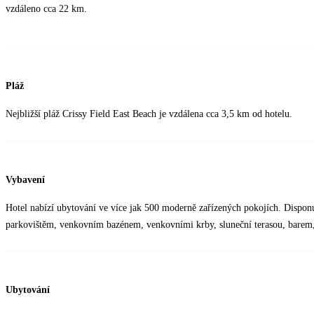
vzdáleno cca 22 km.
Pláž
Nejbližší pláž Crissy Field East Beach je vzdálena cca 3,5 km od hotelu.
Vybavení
Hotel nabízí ubytování ve více jak 500 moderně zařízených pokojích. Disponu
parkovištěm, venkovním bazénem, venkovními krby, sluneční terasou, barem
Ubytování