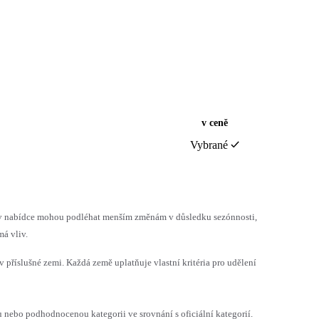
v ceně
Vybrané
h v nabídce mohou podléhat menším změnám v důsledku sezónnosti,
á vliv.
v příslušné zemi. Každá země uplatňuje vlastní kritéria pro udělení
ebo podhodnocenou kategorii ve srovnání s oficiální kategorií.