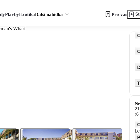
zdy
Plavby
Exotika
Další nabídka
Pro vás
St
rman's Wharf
O
D
T
Ne
21
(6
O
Le
P