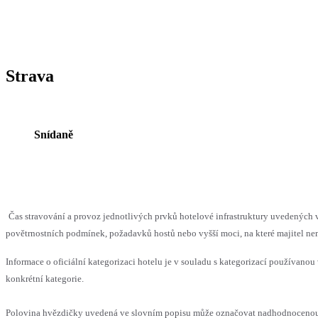
Strava
Snídaně
Čas stravování a provoz jednotlivých prvků hotelové infrastruktury uvedenýc
povětrnostních podmínek, požadavků hostů nebo vyšší moci, na které majitel nem
Informace o oficiální kategorizaci hotelu je v souladu s kategorizací používanou 
konkrétní kategorie.
Polovina hvězdičky uvedená ve slovním popisu může označovat nadhodnocenou n