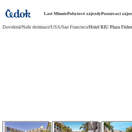
Last Minute
Pobytové zájezdy
Poznávací záje
více fotografií (26)
Dovolená
/
Naše destinace
/
USA
/
San Francisco
/
Hotel RIU Plaza Fishe