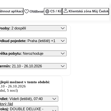
áhnout aplikaci
Oblíbené
CS / Kč
Klientská zóna Můj Čedok
Osoby
:
2 dospělí
dkud pojedete
:
Praha (letiště)
+1
élka pobytu
:
Nerozhoduje
ermín
:
21.10 - 26.10.2026
jlepší možnost v tomto období:
.10
-
26.10.2026
 dní, 5 nocí)
dlet
:
Vídeň (letiště), 07:40
tový řád
okoj
:
DOUBLE DELUXE -