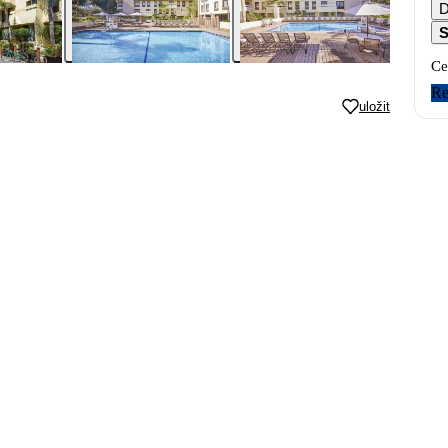
D
S
Ce
Re
uložit