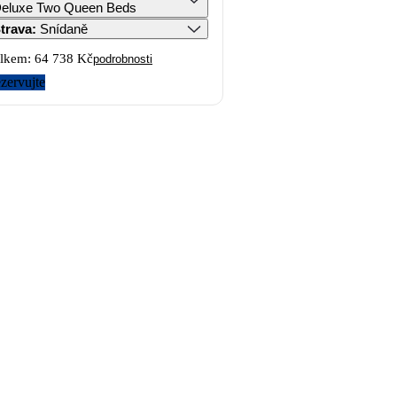
eluxe Two Queen Beds
trava
:
Snídaně
lkem:
64 738 Kč
podrobnosti
zervujte