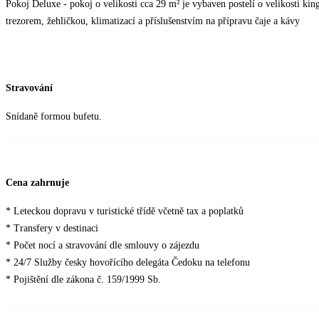
Pokoj Deluxe - pokoj o velikosti cca 29 m² je vybaven postelí o velikosti k
trezorem, žehličkou, klimatizací a příslušenstvím na přípravu čaje a kávy
Stravování
Snídaně formou bufetu.
Cena zahrnuje
* Leteckou dopravu v turistické třídě včetně tax a poplatků
* Transfery v destinaci
* Počet nocí a stravování dle smlouvy o zájezdu
* 24/7 Služby česky hovořícího delegáta Čedoku na telefonu
* Pojištění dle zákona č. 159/1999 Sb.