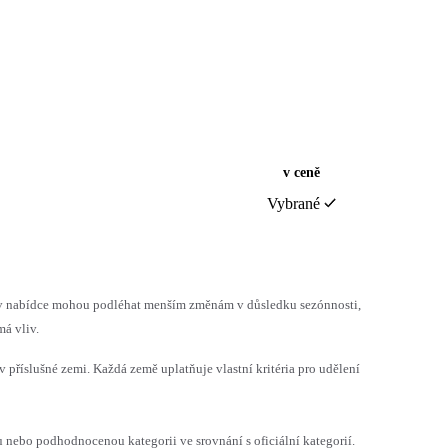
v ceně
Vybrané
h v nabídce mohou podléhat menším změnám v důsledku sezónnosti,
á vliv.
v příslušné zemi. Každá země uplatňuje vlastní kritéria pro udělení
ebo podhodnocenou kategorii ve srovnání s oficiální kategorií.