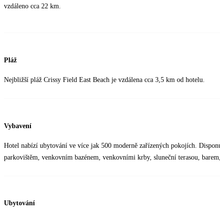
vzdáleno cca 22 km.
Pláž
Nejbližší pláž Crissy Field East Beach je vzdálena cca 3,5 km od hotelu.
Vybavení
Hotel nabízí ubytování ve více jak 500 moderně zařízených pokojích. Disponu
parkovištěm, venkovním bazénem, venkovními krby, sluneční terasou, barem
Ubytování