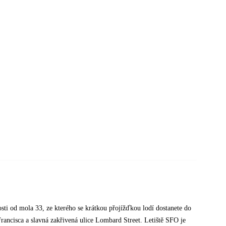
osti od mola 33, ze kterého se krátkou přojížďkou lodí dostanete do
 Francisca a slavná zakřivená ulice Lombard Street. Letiště SFO je