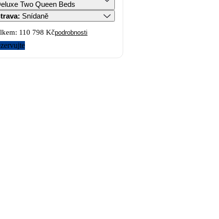
eluxe Two Queen Beds
trava
:
Snídaně
lkem:
110 798 Kč
podrobnosti
zervujte