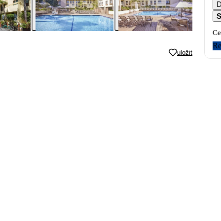
D
S
Ce
Re
uložit