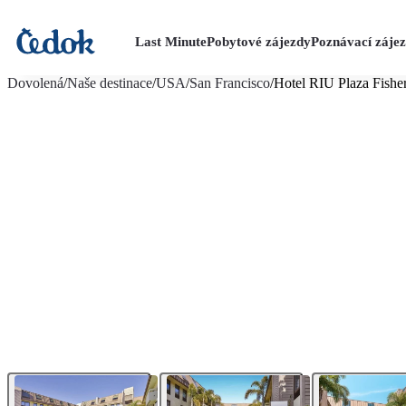
Last Minute
Pobytové zájezdy
Poznávací záje
více fotografií (26)
Dovolená
/
Naše destinace
/
USA
/
San Francisco
/
Hotel RIU Plaza Fishe