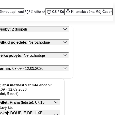
áhnout aplikaci
Oblíbené
CS / Kč
Klientská zóna Můj Čedok
Osoby
:
2 dospělí
dkud pojedete
:
Nerozhoduje
élka pobytu
:
Nerozhoduje
ermín
:
07.09 - 12.09.2026
jlepší možnost v tomto období:
.09
-
12.09.2026
 dní, 5 nocí)
dlet
:
Praha (letiště), 07:15
tový řád
okoj
:
DOUBLE DELUXE -