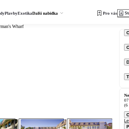
zdy
Plavby
Exotika
Další nabídka
Pro vás
St
rman's Wharf
O
D
T
Ne
07
(6
O
Le
P