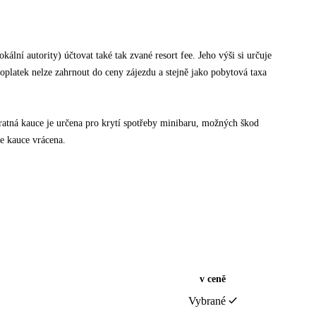
ální autority) účtovat také tak zvané resort fee. Jeho výši si určuje
poplatek nelze zahrnout do ceny zájezdu a stejně jako pobytová taxa
tná kauce je určena pro krytí spotřeby minibaru, možných škod
e kauce vrácena.
v ceně
Vybrané