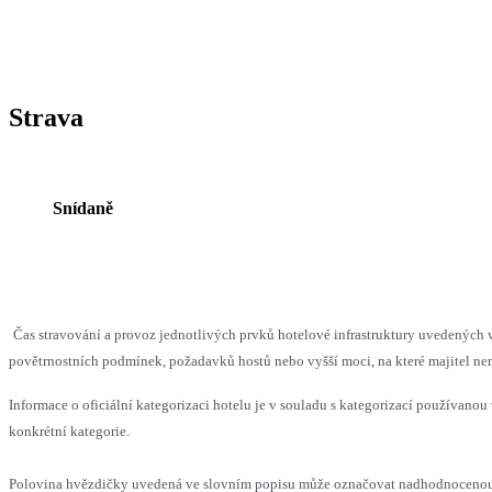
Strava
Snídaně
Čas stravování a provoz jednotlivých prvků hotelové infrastruktury uvedenýc
povětrnostních podmínek, požadavků hostů nebo vyšší moci, na které majitel nem
Informace o oficiální kategorizaci hotelu je v souladu s kategorizací používanou 
konkrétní kategorie.
Polovina hvězdičky uvedená ve slovním popisu může označovat nadhodnocenou n