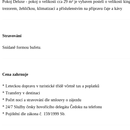
Pokoj Deluxe - pokoj o velikosti cca 29 m² je vybaven postelí o velikosti k
trezorem, žehličkou, klimatizací a příslušenstvím na přípravu čaje a kávy
Stravování
Snídaně formou bufetu.
Cena zahrnuje
* Leteckou dopravu v turistické třídě včetně tax a poplatků
* Transfery v destinaci
* Počet nocí a stravování dle smlouvy o zájezdu
* 24/7 Služby česky hovořícího delegáta Čedoku na telefonu
* Pojištění dle zákona č. 159/1999 Sb.