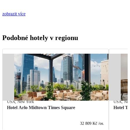
zobrazit více
Podobné hotely v regionu
USA
,
New York
USA
,
Ne
Hotel Arlo Midtown Times Square
Hotel T
32 809 Kč
/os.