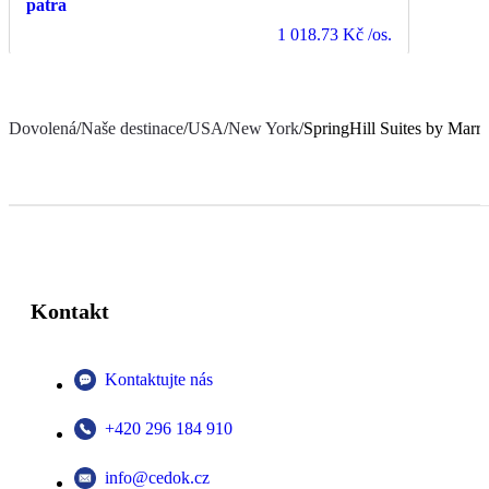
patra
1 018.73 Kč
/os.
Dovolená
/
Naše destinace
/
USA
/
New York
/
SpringHill Suites by Marr
Kontakt
Kontaktujte nás
+420 296 184 910
info@cedok.cz