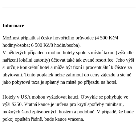
Informace
Možnost připlatit si česky hovořícího průvodce (4 500 Kč/4
hodiny/osoba; 6 500 Kč/8 hodin/osoba).
V některých případech mohou hotely spolu s místní taxou (výše dle
nařízení lokální autority) účtovat také tak zvané resort fee. Jeho výši
si určuje konkrétní hotel a může být fixní i procentuální k částce za
ubytování. Tento poplatek nelze zahrnout do ceny zájezdu a stejně
jako pobytová taxa je splatný na místě po příjezdu na hotel.
Hotely v USA mohou vyžadovat kauci. Obvykle se pohybuje ve
výši $250. Vratná kauce je určena pro krytí spotřeby minibaru,
možných škod způsobených hostem a podobně. V případě, že bude
pokoj opuštěn řádně, bude kauce vrácena.