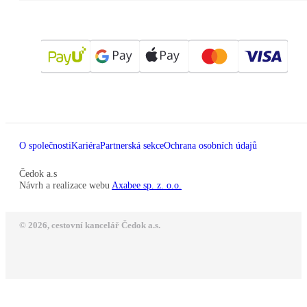
O společnosti
Kariéra
Partnerská sekce
Ochrana osobních údajů
Čedok a.s
Návrh a realizace webu
Axabee sp. z. o.o.
© 2026, cestovní kancelář Čedok a.s.