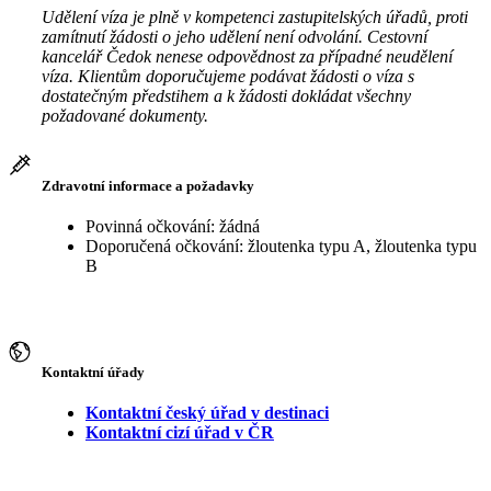
Udělení víza je plně v kompetenci zastupitelských úřadů, proti
zamítnutí žádosti o jeho udělení není odvolání. Cestovní
kancelář Čedok nenese odpovědnost za případné neudělení
víza. Klientům doporučujeme podávat žádosti o víza s
dostatečným předstihem a k žádosti dokládat všechny
požadované dokumenty.
Zdravotní informace a požadavky
Povinná očkování: žádná
Doporučená očkování: žloutenka typu A, žloutenka typu
B
Kontaktní úřady
Kontaktní český úřad v destinaci
Kontaktní cizí úřad v ČR