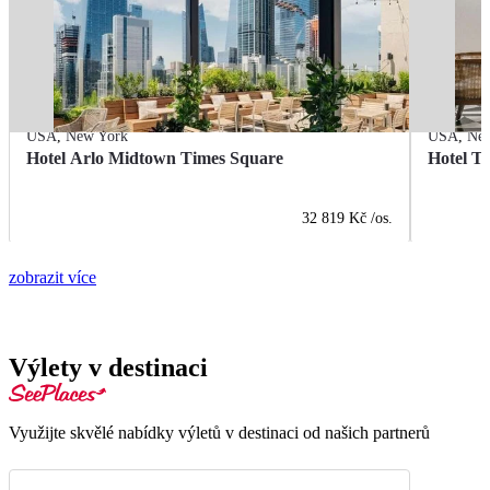
USA
,
New York
USA
,
Ne
Hotel Arlo Midtown Times Square
Hotel T
32 819 Kč
/os.
zobrazit více
Výlety v destinaci
Využijte skvělé nabídky výletů v destinaci od našich partnerů