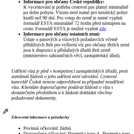
Informace pro občany České republiky:
K vycestování je potřeba cestovní pas platný minimálně
po dobu pobytu. Vízum není nutné pro turistický pobyt
kratší než 90 dní. Pro vstup do země je nutné vyplnit
formulář ESTA minimálně 72 hodin před nástupem na
cestu. Formulář ESTA je možné vyplnit
zde
.
Informace pro občany ostatních zemí:
Údaje o pasových a vízových požadavcích včetně
přibližných lhůt pro vyřízení víz pro občany třetích zemí
jsou k dispozici u příslušných úřadů třetí země
(ministerstvo zahraničních věcí, zastupitelský úřad).
Udělení víza je plně v kompetenci zastupitelských úřadů, proti
zamítnutí žádosti o jeho udělení není odvolání. Cestovní
kancelář Čedok nenese odpovědnost za případné neudělení
víza. Klientům doporučujeme podávat žádosti o víza s
dostatečným předstihem a k žádosti dokládat všechny
požadované dokumenty.
Zdravotní informace a požadavky
Povinná očkování: žádná
Doporučená očkování: žloutenka typu A, žloutenka typu