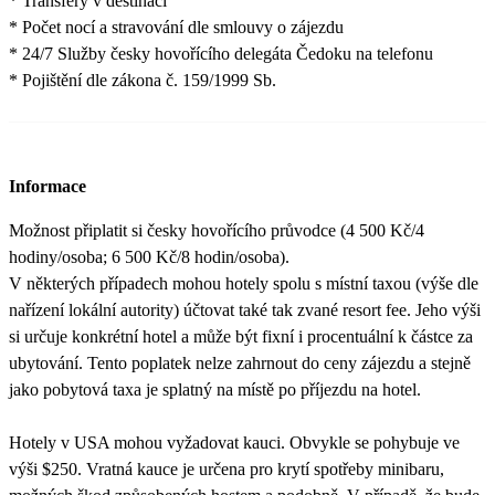
* Transfery v destinaci
* Počet nocí a stravování dle smlouvy o zájezdu
* 24/7 Služby česky hovořícího delegáta Čedoku na telefonu
* Pojištění dle zákona č. 159/1999 Sb.
Informace
Možnost připlatit si česky hovořícího průvodce (4 500 Kč/4
hodiny/osoba; 6 500 Kč/8 hodin/osoba).
V některých případech mohou hotely spolu s místní taxou (výše dle
nařízení lokální autority) účtovat také tak zvané resort fee. Jeho výši
si určuje konkrétní hotel a může být fixní i procentuální k částce za
ubytování. Tento poplatek nelze zahrnout do ceny zájezdu a stejně
jako pobytová taxa je splatný na místě po příjezdu na hotel.
Hotely v USA mohou vyžadovat kauci. Obvykle se pohybuje ve
výši $250. Vratná kauce je určena pro krytí spotřeby minibaru,