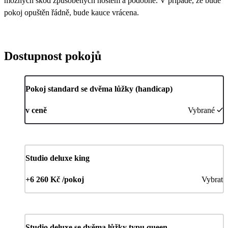
možných škod způsobených hostem a podobně. V případě, že bude
pokoj opuštěn řádně, bude kauce vrácena.
Dostupnost pokojů
Pokoj standard se dvěma lůžky (handicap)
v ceně
Vybrané
Studio deluxe king
+6 260 Kč /pokoj
Vybrat
Studio deluxe se dvěma lůžky typu queen