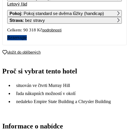
Letový řád
1
2
Pokoj
:
Pokoj standard se dvěma lůžky (handicap)
Strava
:
bez stravy
3
4
5
6
7
8
9
Celkem:
90 318 Kč
podrobnosti
10
11
12
13
14
15
16
Rezervujte
45 159
17
18
19
20
21
22
23
uložit do oblíbených
42 809
42 809
49 899
24
25
26
27
28
29
30
Proč si vybrat tento hotel
45 039
48 539
48 049
51 519
31
situován ve čtvrti Murray Hill
46 119
řada nákupních možností v okolí
nedaleko Empire State Building a Chrysler Building
Informace o nabídce