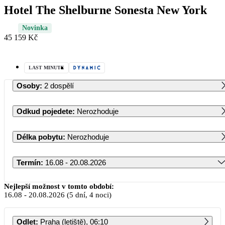
Hotel The Shelburne Sonesta New York
Novinka
45 159 Kč
LAST MINUTE
Osoby
:
2 dospělí
Odkud pojedete
:
Nerozhoduje
Délka pobytu
:
Nerozhoduje
Termín
:
16.08 - 20.08.2026
Srpen 2026
Nejlepší možnost v tomto období:
16.08
-
20.08.2026
(5 dní, 4 noci)
PO
ÚT
ST
ČT
PÁ
SO
NE
Odlet
:
Praha (letiště), 06:10