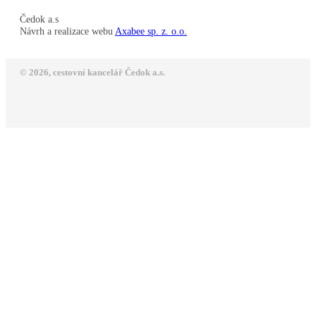
Čedok a.s
Návrh a realizace webu
Axabee sp. z. o.o.
© 2026, cestovní kancelář Čedok a.s.