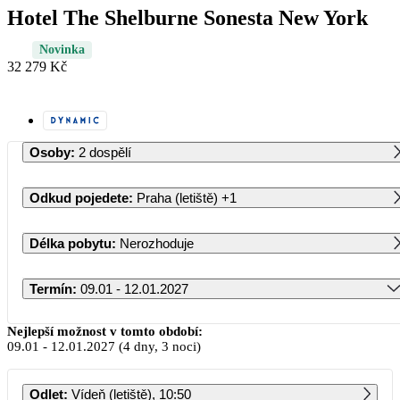
Hotel The Shelburne Sonesta New York
Novinka
32 279 Kč
Osoby
:
2 dospělí
Odkud pojedete
:
Praha (letiště)
+1
Délka pobytu
:
Nerozhoduje
Termín
:
09.01 - 12.01.2027
Leden 2027
Nejlepší možnost v tomto období:
09.01
-
12.01.2027
(4 dny, 3 noci)
PO
ÚT
ST
ČT
PÁ
SO
NE
Odlet
:
Vídeň (letiště), 10:50