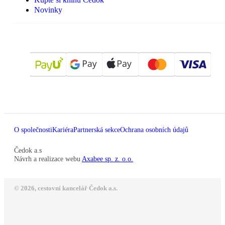
Novinky
O společnosti
Kariéra
Partnerská sekce
Ochrana osobních údajů
Čedok a.s
Návrh a realizace webu
Axabee sp. z. o.o.
© 2026, cestovní kancelář Čedok a.s.