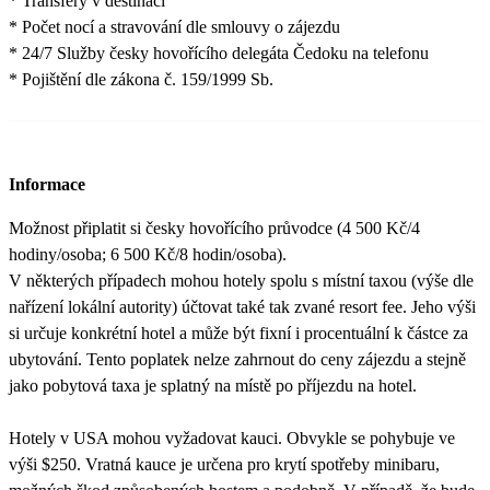
* Transfery v destinaci
* Počet nocí a stravování dle smlouvy o zájezdu
* 24/7 Služby česky hovořícího delegáta Čedoku na telefonu
* Pojištění dle zákona č. 159/1999 Sb.
Informace
Možnost připlatit si česky hovořícího průvodce (4 500 Kč/4
hodiny/osoba; 6 500 Kč/8 hodin/osoba).
V některých případech mohou hotely spolu s místní taxou (výše dle
nařízení lokální autority) účtovat také tak zvané resort fee. Jeho výši
si určuje konkrétní hotel a může být fixní i procentuální k částce za
ubytování. Tento poplatek nelze zahrnout do ceny zájezdu a stejně
jako pobytová taxa je splatný na místě po příjezdu na hotel.
Hotely v USA mohou vyžadovat kauci. Obvykle se pohybuje ve
výši $250. Vratná kauce je určena pro krytí spotřeby minibaru,