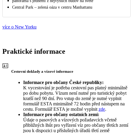
panorama s jedněmi z nejvyšších budov na světě
Central Park – zelená oáza v centru Manhattanu
více o New Yorku
Praktické informace
Cestovní doklady a vízové informace
Informace pro občany České republiky:
K vycestování je potřeba cestovní pas platný minimálně
po dobu pobytu. Vízum není nutné pro turistický pobyt
kratší než 90 dní. Pro vstup do země je nutné vyplnit
formulář ESTA minimálně 72 hodin před nástupem na
cestu. Formulář ESTA je možné vyplnit
zde
.
Informace pro občany ostatních zemí:
Údaje o pasových a vízových požadavcích včetně
přibližných lhůt pro vyřízení víz pro občany třetích zemí
jsou k dispozici u příslušných úřadů třetí země