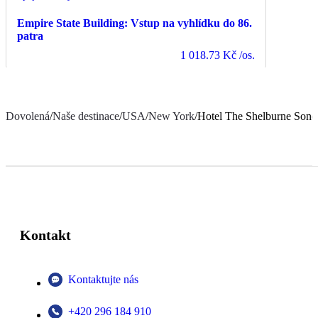
Empire State Building: Vstup na vyhlídku do 86.
patra
1 018.73 Kč
/os.
Dovolená
/
Naše destinace
/
USA
/
New York
/
Hotel The Shelburne Sone
Kontakt
Kontaktujte nás
+420 296 184 910