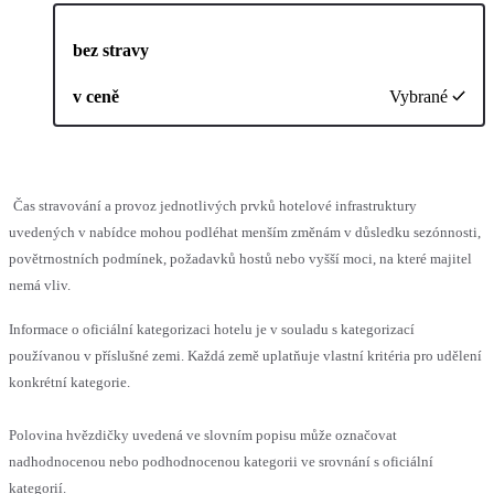
bez stravy
v ceně
Vybrané
Čas stravování a provoz jednotlivých prvků hotelové infrastruktury
uvedených v nabídce mohou podléhat menším změnám v důsledku sezónnosti,
povětrnostních podmínek, požadavků hostů nebo vyšší moci, na které majitel
nemá vliv.
Informace o oficiální kategorizaci hotelu je v souladu s kategorizací
používanou v příslušné zemi. Každá země uplatňuje vlastní kritéria pro udělení
konkrétní kategorie.
Polovina hvězdičky uvedená ve slovním popisu může označovat
nadhodnocenou nebo podhodnocenou kategorii ve srovnání s oficiální
kategorií.