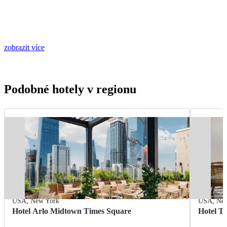
zobrazit více
Podobné hotely v regionu
USA
,
New York
USA
,
Ne
Hotel Arlo Midtown Times Square
Hotel T