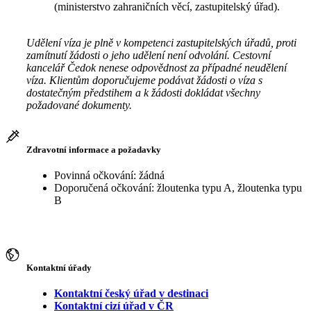
(ministerstvo zahraničních věcí, zastupitelský úřad).
Udělení víza je plně v kompetenci zastupitelských úřadů, proti
zamítnutí žádosti o jeho udělení není odvolání. Cestovní
kancelář Čedok nenese odpovědnost za případné neudělení
víza. Klientům doporučujeme podávat žádosti o víza s
dostatečným předstihem a k žádosti dokládat všechny
požadované dokumenty.
Zdravotní informace a požadavky
Povinná očkování: žádná
Doporučená očkování: žloutenka typu A, žloutenka typu
B
Kontaktní úřady
Kontaktní český úřad v destinaci
Kontaktní cizí úřad v ČR