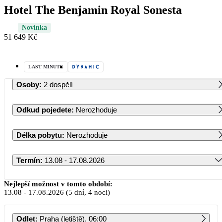
Hotel The Benjamin Royal Sonesta
Novinka
51 649 Kč
LAST MINUTE
Osoby
:
2 dospělí
Odkud pojedete
:
Nerozhoduje
Délka pobytu
:
Nerozhoduje
Termín
:
13.08 - 17.08.2026
Srpen 2026
Nejlepší možnost v tomto období:
13.08
-
17.08.2026
(5 dní, 4 noci)
PO
ÚT
ST
ČT
PÁ
SO
NE
Odlet
:
Praha (letiště), 06:00