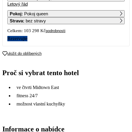
Letový řád
1
2
Pokoj
:
Pokoj queen
Strava
:
bez stravy
3
4
5
6
7
8
9
Celkem:
103 298 Kč
podrobnosti
10
11
12
13
14
15
16
Rezervujte
51 649
46 209
53 269
17
18
19
20
21
22
23
uložit do oblíbených
51 959
51 489
49 899
51 099
50 489
51 929
56 439
24
25
26
27
28
29
30
Proč si vybrat tento hotel
51 889
51 179
31
ve čtvrti Midtown East
fitness 24/7
možnost vlastní kuchyňky
Informace o nabídce