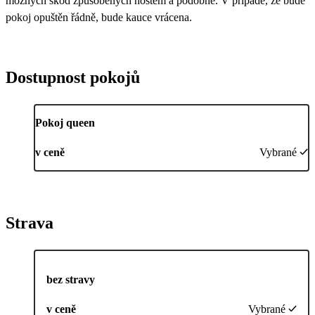
možných škod způsobených hostem a podobně. V případě, že bude
pokoj opuštěn řádně, bude kauce vrácena.
Dostupnost pokojů
Pokoj queen
v ceně
Vybrané
Strava
bez stravy
v ceně
Vybrané