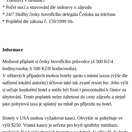
* Transfery v destinaci
* Počet nocí a stravování dle smlouvy o zájezdu
* 24/7 Služby česky hovořícího delegáta Čedoku na telefonu
* Pojištění dle zákona č. 159/1999 Sb.
Informace
Možnost připlatit si česky hovořícího průvodce (4 500 Kč/4
hodiny/osoba; 6 500 Kč/8 hodin/osoba).
V některých případech mohou hotely spolu s místní taxou (výše dle
nařízení lokální autority) účtovat také tak zvané resort fee. Jeho výši
si určuje konkrétní hotel a může být fixní i procentuální k částce za
ubytování. Tento poplatek nelze zahrnout do ceny zájezdu a stejně
jako pobytová taxa je splatný na místě po příjezdu na hotel.
Hotely v USA mohou vyžadovat kauci. Obvykle se pohybuje ve
výši $250. Vratná kauce je určena pro krytí spotřeby minibaru,