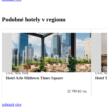
Podobné hotely v regionu
USA
,
New York
USA
,
Ne
Hotel Arlo Midtown Times Square
Hotel T
32 799 Kč
/os.
zobrazit více