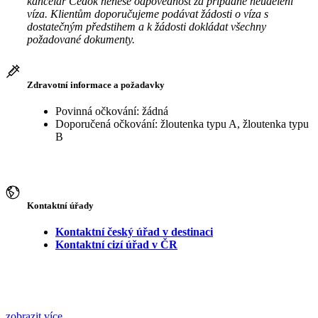
kancelář Čedok nenese odpovědnost za případné neudělení
víza. Klientům doporučujeme podávat žádosti o víza s
dostatečným předstihem a k žádosti dokládat všechny
požadované dokumenty.
Zdravotní informace a požadavky
Povinná očkování: žádná
Doporučená očkování: žloutenka typu A, žloutenka typu
B
Kontaktní úřady
Kontaktní český úřad v destinaci
Kontaktní cizí úřad v ČR
zobrazit více