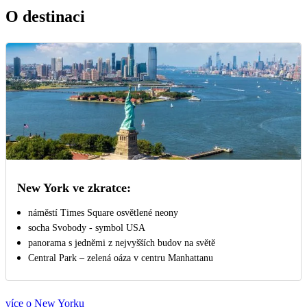
O destinaci
New York ve zkratce:
náměstí Times Square osvětlené neony
socha Svobody - symbol USA
panorama s jedněmi z nejvyšších budov na světě
Central Park – zelená oáza v centru Manhattanu
více o New Yorku