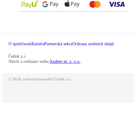
O společnosti
Kariéra
Partnerská sekce
Ochrana osobních údajů
Čedok a.s
Návrh a realizace webu
Axabee sp. z. o.o.
© 2026, cestovní kancelář Čedok a.s.