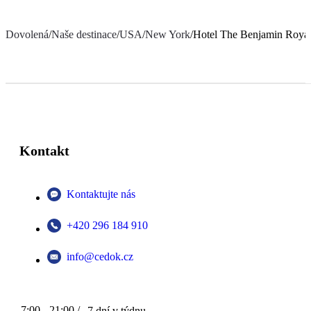
Dovolená
/
Naše destinace
/
USA
/
New York
/
Hotel The Benjamin Royal
Kontakt
Kontaktujte nás
+420 296 184 910
info@cedok.cz
7:00 - 21:00 /
7 dní v týdnu