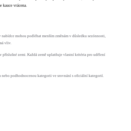
e kauce vrácena.
h v nabídce mohou podléhat menším změnám v důsledku sezónnosti,
á vliv.
v příslušné zemi. Každá země uplatňuje vlastní kritéria pro udělení
ebo podhodnocenou kategorii ve srovnání s oficiální kategorií.