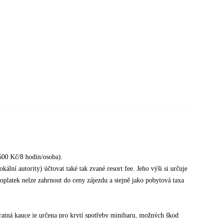
500 Kč/8 hodin/osoba).
ální autority) účtovat také tak zvané resort fee. Jeho výši si určuje
poplatek nelze zahrnout do ceny zájezdu a stejně jako pobytová taxa
tná kauce je určena pro krytí spotřeby minibaru, možných škod