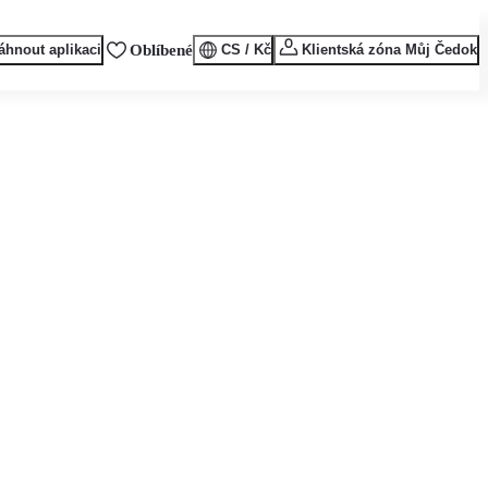
áhnout aplikaci
Oblíbené
CS / Kč
Klientská zóna Můj Čedok