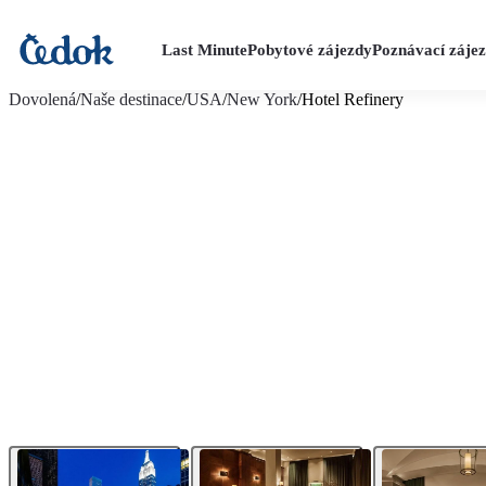
Last Minute
Pobytové zájezdy
Poznávací záje
více fotografií (16)
Dovolená
/
Naše destinace
/
USA
/
New York
/
Hotel Refinery