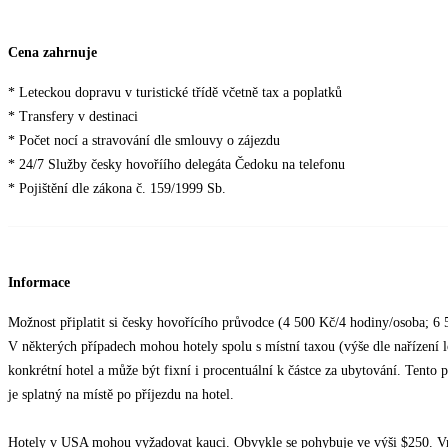
Cena zahrnuje
* Leteckou dopravu v turistické třídě včetně tax a poplatků
* Transfery v destinaci
* Počet nocí a stravování dle smlouvy o zájezdu
* 24/7 Služby česky hovoříího delegáta Čedoku na telefonu
* Pojištění dle zákona č. 159/1999 Sb.
Informace
Možnost připlatit si česky hovořícího průvodce (4 500 Kč/4 hodiny/osoba; 6 
V některých případech mohou hotely spolu s místní taxou (výše dle nařízení lok
konkrétní hotel a může být fixní i procentuální k částce za ubytování. Tento 
je splatný na místě po příjezdu na hotel.
Hotely v USA mohou vyžadovat kauci. Obvykle se pohybuje ve výši $250. Vra