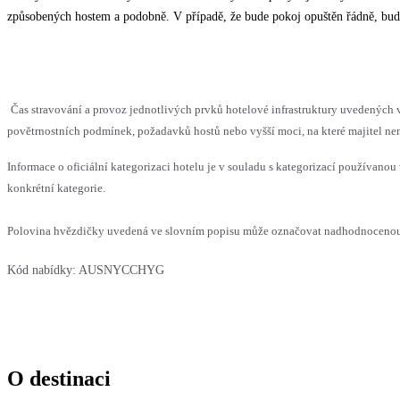
způsobených hostem a podobně. V případě, že bude pokoj opuštěn řádně, bud
Čas stravování a provoz jednotlivých prvků hotelové infrastruktury uvedenýc
povětrnostních podmínek, požadavků hostů nebo vyšší moci, na které majitel nem
Informace o oficiální kategorizaci hotelu je v souladu s kategorizací používanou 
konkrétní kategorie.
Polovina hvězdičky uvedená ve slovním popisu může označovat nadhodnocenou n
Kód nabídky:
AUSNYCCHYG
O destinaci