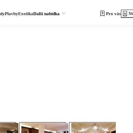
zdy
Plavby
Exotika
Další nabídka
Pro vás
St