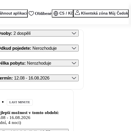
áhnout aplikaci
Oblíbené
CS / Kč
Klientská zóna Můj Čedok
Osoby
:
2 dospělí
dkud pojedete
:
Nerozhoduje
élka pobytu
:
Nerozhoduje
ermín
:
12.08 - 16.08.2026
LAST MINUTE
jlepší možnost v tomto období:
.08
-
16.08.2026
 dní, 4 noci)