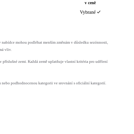
v ceně
Vybrané
h v nabídce mohou podléhat menším změnám v důsledku sezónnosti,
á vliv.
v příslušné zemi. Každá země uplatňuje vlastní kritéria pro udělení
ebo podhodnocenou kategorii ve srovnání s oficiální kategorií.