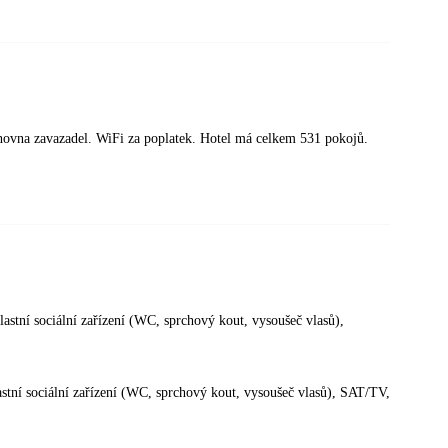
úschovna zavazadel. WiFi za poplatek. Hotel má celkem 531 pokojů.
stní sociální zařízení (WC, sprchový kout, vysoušeč vlasů),
stní sociální zařízení (WC, sprchový kout, vysoušeč vlasů), SAT/TV,