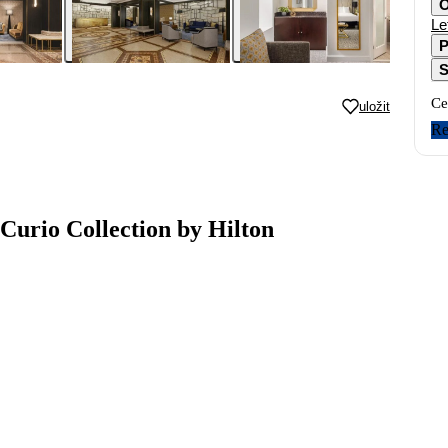
O
Le
P
S
Ce
uložit
Re
urio Collection by Hilton