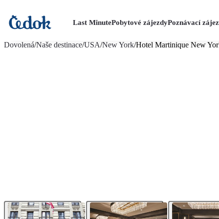
Last Minute
Pobytové zájezdy
Poznávací záje
více fotografií (22)
Dovolená
/
Naše destinace
/
USA
/
New York
/
Hotel Martinique New Yor