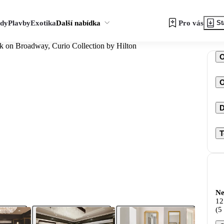
zdy
Plavby
Exotika
Další nabídka
Pro vás
St
k on Broadway, Curio Collection by Hilton
O
D
T
Ne
12
(5