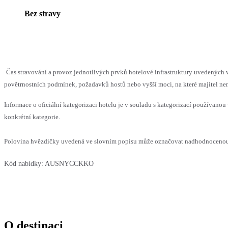
Bez stravy
Čas stravování a provoz jednotlivých prvků hotelové infrastruktury uvedenýc
povětrnostních podmínek, požadavků hostů nebo vyšší moci, na které majitel nem
Informace o oficiální kategorizaci hotelu je v souladu s kategorizací používanou 
konkrétní kategorie.
Polovina hvězdičky uvedená ve slovním popisu může označovat nadhodnocenou n
Kód nabídky:
AUSNYCCKKO
O destinaci