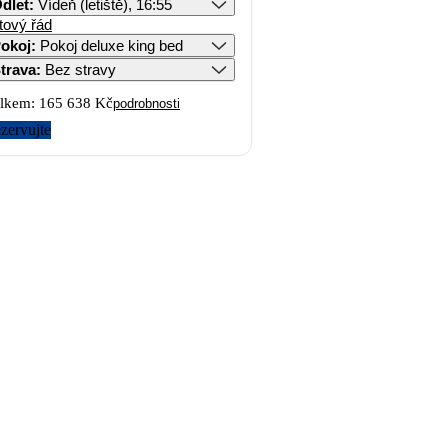
dlet
:
Vídeň (letiště), 16:55
tový řád
okoj
:
Pokoj deluxe king bed
trava
:
Bez stravy
lkem:
165 638 Kč
podrobnosti
zervujte