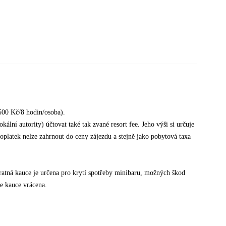
500 Kč/8 hodin/osoba).
ální autority) účtovat také tak zvané resort fee. Jeho výši si určuje
poplatek nelze zahrnout do ceny zájezdu a stejně jako pobytová taxa
tná kauce je určena pro krytí spotřeby minibaru, možných škod
e kauce vrácena.