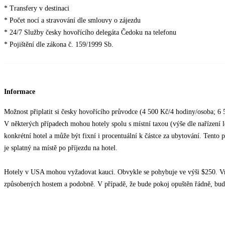
* Transfery v destinaci
* Počet nocí a stravování dle smlouvy o zájezdu
* 24/7 Služby česky hovořícího delegáta Čedoku na telefonu
* Pojištění dle zákona č. 159/1999 Sb.
Informace
Možnost připlatit si česky hovořícího průvodce (4 500 Kč/4 hodiny/osoba; 6 
V některých případech mohou hotely spolu s místní taxou (výše dle nařízení lok
konkrétní hotel a může být fixní i procentuální k částce za ubytování. Tento 
je splatný na místě po příjezdu na hotel.
Hotely v USA mohou vyžadovat kauci. Obvykle se pohybuje ve výši $250. Vra
způsobených hostem a podobně. V případě, že bude pokoj opuštěn řádně, bud