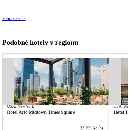
zobrazit více
Podobné hotely v regionu
USA
,
New York
USA
,
Ne
Hotel Arlo Midtown Times Square
Hotel T
32 799 Kč
/os.