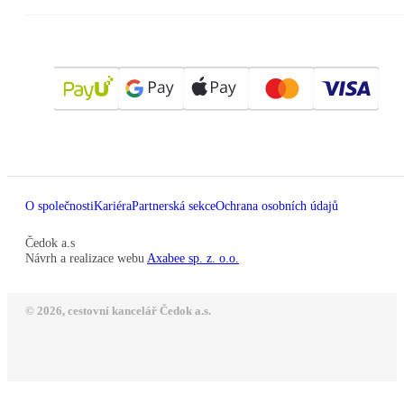
O společnosti
Kariéra
Partnerská sekce
Ochrana osobních údajů
Čedok a.s
Návrh a realizace webu
Axabee sp. z. o.o.
© 2026, cestovní kancelář Čedok a.s.