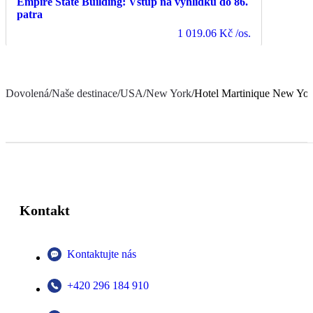
Empire State Building: Vstup na vyhlídku do 86.
patra
1 019.06 Kč
/os.
Dovolená
/
Naše destinace
/
USA
/
New York
/
Hotel Martinique New Yor
Kontakt
Kontaktujte nás
+420 296 184 910