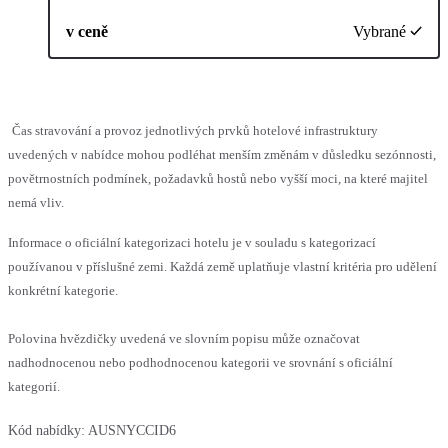
v ceně
Vybrané
Čas stravování a provoz jednotlivých prvků hotelové infrastruktury
uvedených v nabídce mohou podléhat menším změnám v důsledku sezónnosti,
povětrnostních podmínek, požadavků hostů nebo vyšší moci, na které majitel
nemá vliv.
Informace o oficiální kategorizaci hotelu je v souladu s kategorizací
používanou v příslušné zemi. Každá země uplatňuje vlastní kritéria pro udělení
konkrétní kategorie.
Polovina hvězdičky uvedená ve slovním popisu může označovat
nadhodnocenou nebo podhodnocenou kategorii ve srovnání s oficiální
kategorií.
Kód nabídky:
AUSNYCCID6