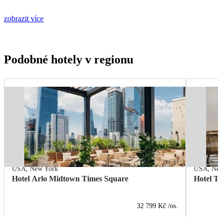
zobrazit více
Podobné hotely v regionu
USA
,
New York
USA
,
Ne
Hotel Arlo Midtown Times Square
Hotel T
32 799 Kč
/os.