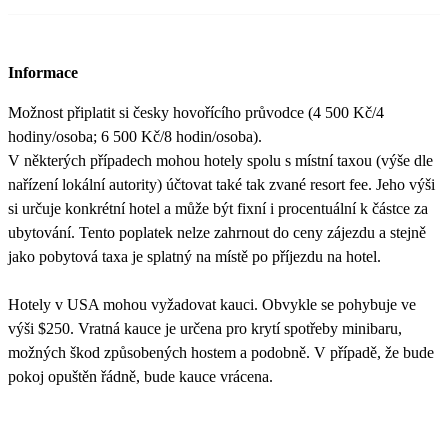
Informace
Možnost připlatit si česky hovořícího průvodce (4 500 Kč/4
hodiny/osoba; 6 500 Kč/8 hodin/osoba).
V některých případech mohou hotely spolu s místní taxou (výše dle
nařízení lokální autority) účtovat také tak zvané resort fee. Jeho výši
si určuje konkrétní hotel a může být fixní i procentuální k částce za
ubytování. Tento poplatek nelze zahrnout do ceny zájezdu a stejně
jako pobytová taxa je splatný na místě po příjezdu na hotel.
Hotely v USA mohou vyžadovat kauci. Obvykle se pohybuje ve
výši $250. Vratná kauce je určena pro krytí spotřeby minibaru,
možných škod způsobených hostem a podobně. V případě, že bude
pokoj opuštěn řádně, bude kauce vrácena.