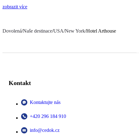
zobrazit více
Dovolená
/
Naše destinace
/
USA
/
New York
/
Hotel Arthouse
Kontakt
Kontaktujte nás
+420 296 184 910
info@cedok.cz