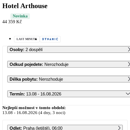
Hotel Arthouse
Novinka
44 359 Kč
LAST MINUTE
Osoby
:
2 dospělí
Odkud pojedete
:
Nerozhoduje
Délka pobytu
:
Nerozhoduje
Termín
:
13.08 - 16.08.2026
Srpen 2026
Nejlepší možnost v tomto období:
13.08
-
16.08.2026
(4 dny, 3 noci)
PO
ÚT
ST
ČT
PÁ
SO
NE
Odlet
:
Praha (letiště), 06:00