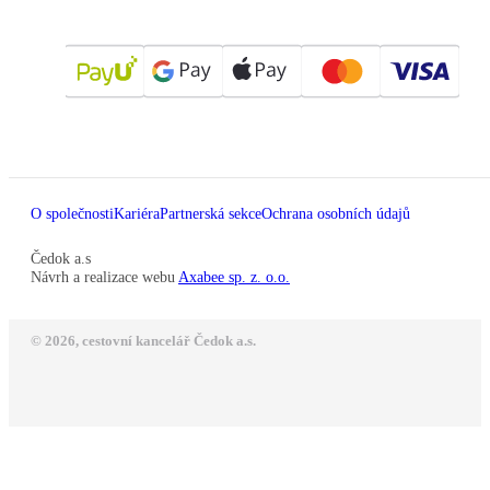
O společnosti
Kariéra
Partnerská sekce
Ochrana osobních údajů
Čedok a.s
Návrh a realizace webu
Axabee sp. z. o.o.
© 2026, cestovní kancelář Čedok a.s.