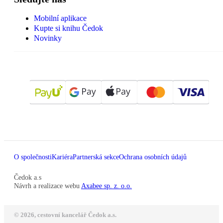
Mobilní aplikace
Kupte si knihu Čedok
Novinky
O společnosti
Kariéra
Partnerská sekce
Ochrana osobních údajů
Čedok a.s
Návrh a realizace webu
Axabee sp. z. o.o.
© 2026, cestovní kancelář Čedok a.s.