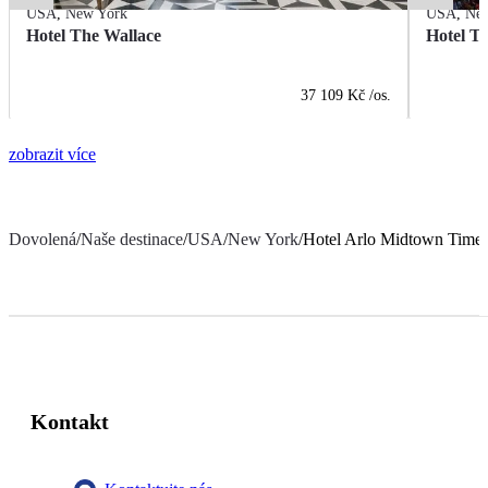
USA
,
New York
USA
,
Ne
Hotel The Wallace
Hotel T
37 109 Kč
/os.
zobrazit více
Dovolená
/
Naše destinace
/
USA
/
New York
/
Hotel Arlo Midtown Times
Kontakt