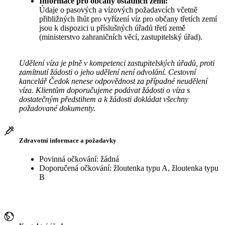
Informace pro občany ostatních zemí:
Údaje o pasových a vízových požadavcích včetně
přibližných lhůt pro vyřízení víz pro občany třetích zemí
jsou k dispozici u příslušných úřadů třetí země
(ministerstvo zahraničních věcí, zastupitelský úřad).
Udělení víza je plně v kompetenci zastupitelských úřadů, proti
zamítnutí žádosti o jeho udělení není odvolání. Cestovní
kancelář Čedok nenese odpovědnost za případné neudělení
víza. Klientům doporučujeme podávat žádosti o víza s
dostatečným předstihem a k žádosti dokládat všechny
požadované dokumenty.
Zdravotní informace a požadavky
Povinná očkování: žádná
Doporučená očkování: žloutenka typu A, žloutenka typu
B