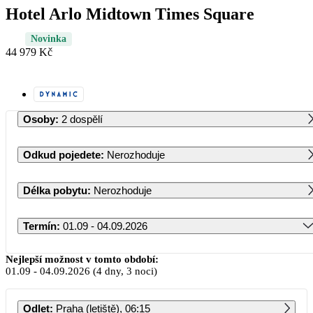
Hotel Arlo Midtown Times Square
Novinka
44 979 Kč
Osoby
:
2 dospělí
Odkud pojedete
:
Nerozhoduje
Délka pobytu
:
Nerozhoduje
Termín
:
01.09 - 04.09.2026
Září 2026
Nejlepší možnost v tomto období:
01.09
-
04.09.2026
(4 dny, 3 noci)
PO
ÚT
ST
ČT
PÁ
SO
NE
Odlet
:
Praha (letiště), 06:15