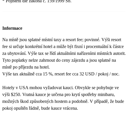
* Pojištění dle zákona č. 159/1999 Sb.
Informace
Na místě jsou splatné místní taxy a resort fee; povinné. Výši resort
fee si určuje konkrétní hotel a může být fixní i procentuální k částce
za ubytování. Výše tax se řídí aktuálními nařízeními místních autorit.
Tyto poplatky nelze zahrnout do ceny zájezdu a jsou splatné na
místě po příjezdu na hotel.
Výše tax aktuálně cca 15 %, resort fee cca 32 USD / pokoj / noc.
Hotely v USA mohou vyžadovat kauci. Obvykle se pohybuje ve
výši $250. Vratná kauce je určena pro krytí spotřeby minibaru,
možných škod způsobených hostem a podobně. V případě, že bude
pokoj opuštěn řádně, bude kauce vrácena.