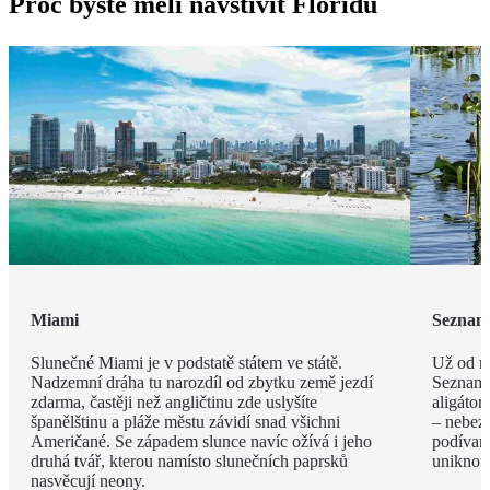
Proč byste měli navštívit Floridu
Miami
Seznamt
Slunečné Miami je v podstatě státem ve státě.
Už od r
Nadzemní dráha tu narozdíl od zbytku země jezdí
Seznam 
zdarma, častěji než angličtinu zde uslyšíte
aligátor
španělštinu a pláže městu závidí snad všichni
– nebez
Američané. Se západem slunce navíc ožívá i jeho
podívaná
druhá tvář, kterou namísto slunečních paprsků
uniknou
nasvěcují neony.