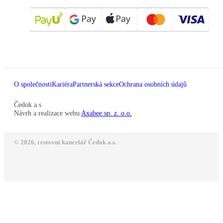
O společnosti
Kariéra
Partnerská sekce
Ochrana osobních údajů
Čedok a.s
Návrh a realizace webu
Axabee sp. z. o.o.
© 2026, cestovní kancelář Čedok a.s.