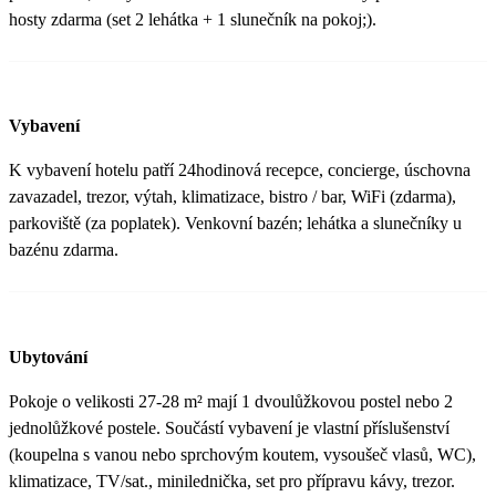
hosty zdarma (set 2 lehátka + 1 slunečník na pokoj;).
Vybavení
K vybavení hotelu patří 24hodinová recepce, concierge, úschovna
zavazadel, trezor, výtah, klimatizace, bistro / bar, WiFi (zdarma),
parkoviště (za poplatek). Venkovní bazén; lehátka a slunečníky u
bazénu zdarma.
Ubytování
Pokoje o velikosti 27-28 m² mají 1 dvoulůžkovou postel nebo 2
jednolůžkové postele. Součástí vybavení je vlastní příslušenství
(koupelna s vanou nebo sprchovým koutem, vysoušeč vlasů, WC),
klimatizace, TV/sat., minilednička, set pro přípravu kávy, trezor.