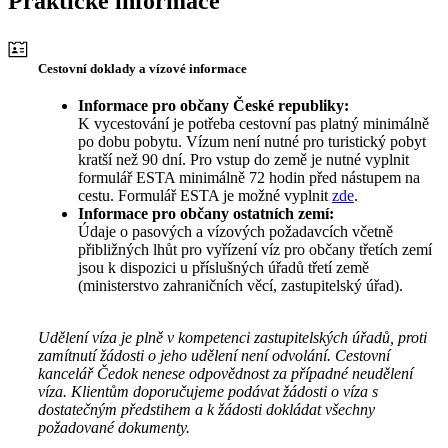
Praktické informace
Cestovní doklady a vízové informace
Informace pro občany České republiky:
K vycestování je potřeba cestovní pas platný minimálně
po dobu pobytu. Vízum není nutné pro turistický pobyt
kratší než 90 dní. Pro vstup do země je nutné vyplnit
formulář ESTA minimálně 72 hodin před nástupem na
cestu. Formulář ESTA je možné vyplnit
zde
.
Informace pro občany ostatních zemí:
Údaje o pasových a vízových požadavcích včetně
přibližných lhůt pro vyřízení víz pro občany třetích zemí
jsou k dispozici u příslušných úřadů třetí země
(ministerstvo zahraničních věcí, zastupitelský úřad).
Udělení víza je plně v kompetenci zastupitelských úřadů, proti
zamítnutí žádosti o jeho udělení není odvolání. Cestovní
kancelář Čedok nenese odpovědnost za případné neudělení
víza. Klientům doporučujeme podávat žádosti o víza s
dostatečným předstihem a k žádosti dokládat všechny
požadované dokumenty.