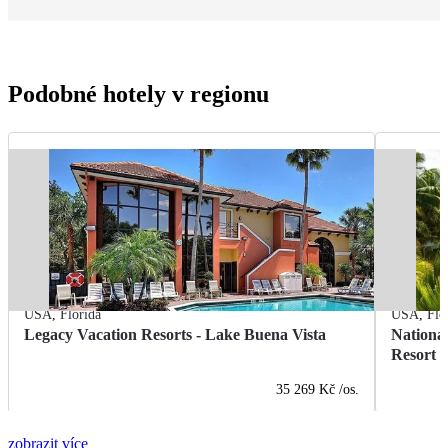
Podobné hotely v regionu
USA
,
Florida
USA
,
Flo
Legacy Vacation Resorts - Lake Buena Vista
Nationa
Resort
35 269 Kč
/os.
zobrazit více