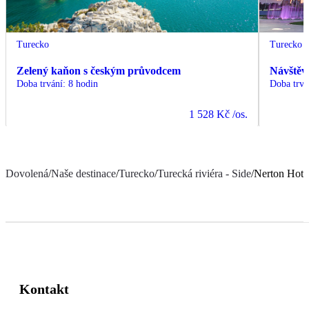
Turecko
Turecko
Zelený kaňon s českým průvodcem
Návštěv
Doba trvání
:
8 hodin
Doba trvá
1 528 Kč
/os.
Dovolená
/
Naše destinace
/
Turecko
/
Turecká riviéra - Side
/
Nerton Hote
Kontakt