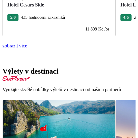
Hotel Cesars Side
Hotel L
5.0
435 hodnocení zákazníků
4.6
26
11 809 Kč
/os.
zobrazit více
Výlety v destinaci
Využijte skvělé nabídky výletů v destinaci od našich partnerů