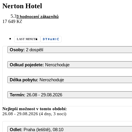
Nerton Hotel
5.3
3 hodnocení zákazníků
17 649 Kč
LAST MINUTE
Osoby
:
2 dospělí
Odkud pojedete
:
Nerozhoduje
Délka pobytu
:
Nerozhoduje
Termín
:
26.08 - 29.08.2026
Srpen 2026
Nejlepší možnost v tomto období:
26.08
-
29.08.2026
(4 dny, 3 noci)
PO
ÚT
ST
ČT
PÁ
S
Odlet
:
Praha (letiště), 08:10