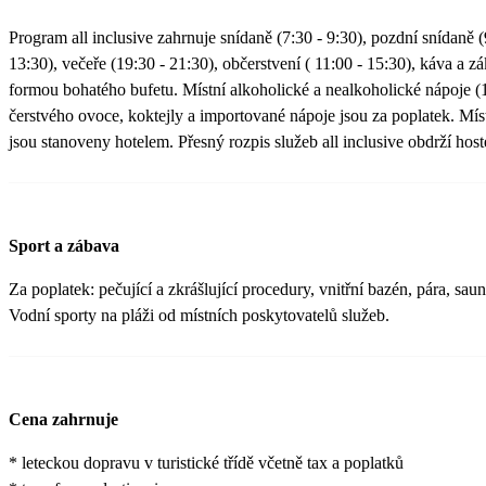
Program all inclusive zahrnuje snídaně (7:30 - 9:30), pozdní snídaně (
13:30), večeře (19:30 - 21:30), občerstvení ( 11:00 - 15:30), káva a z
formou bohatého bufetu. Místní alkoholické a nealkoholické nápoje (
čerstvého ovoce, koktejly a importované nápoje jsou za poplatek. Mís
jsou stanoveny hotelem. Přesný rozpis služeb all inclusive obdrží host
Sport a zábava
Za poplatek: pečující a zkrášlující procedury, vnitřní bazén, pára, sa
Vodní sporty na pláži od místních poskytovatelů služeb.
Cena zahrnuje
* leteckou dopravu v turistické třídě včetně tax a poplatků