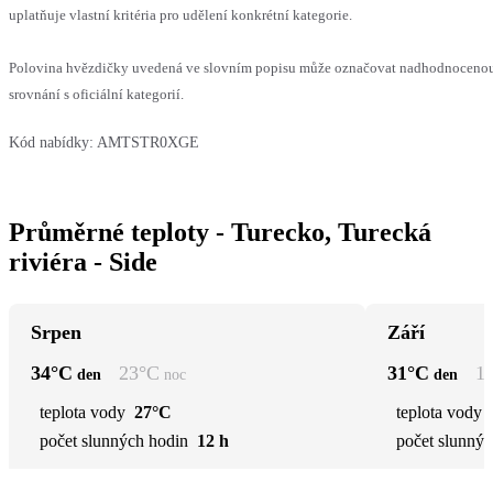
uplatňuje vlastní kritéria pro udělení konkrétní kategorie.
Polovina hvězdičky uvedená ve slovním popisu může označovat nadhodnoceno
srovnání s oficiální kategorií.
Kód nabídky:
AMTSTR0XGE
Průměrné teploty - Turecko, Turecká
riviéra - Side
Srpen
Září
34
°C
23
°C
31
°C
1
den
noc
den
teplota vody
27°C
teplota vody
počet slunných hodin
12 h
počet slunnýc