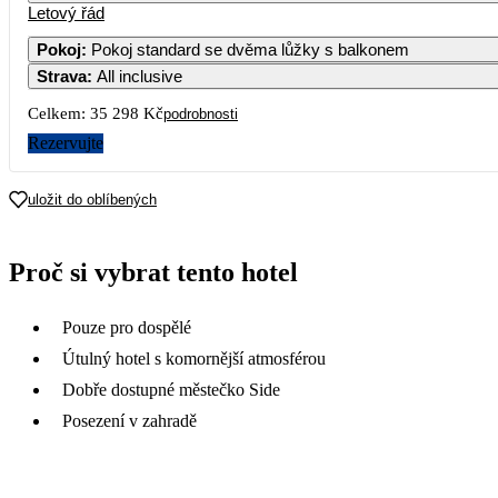
Letový řád
1
Pokoj
:
Pokoj standard se dvěma lůžky s balkonem
Strava
:
All inclusive
3
4
5
6
7
8
Celkem:
35 298 Kč
podrobnosti
10
11
12
13
14
1
Rezervujte
17
18
19
20
21
2
uložit do oblíbených
24
25
26
27
28
2
Proč si vybrat tento hotel
17 649
18 319
17 649
31
Pouze pro dospělé
Útulný hotel s komornější atmosférou
Dobře dostupné městečko Side
Posezení v zahradě