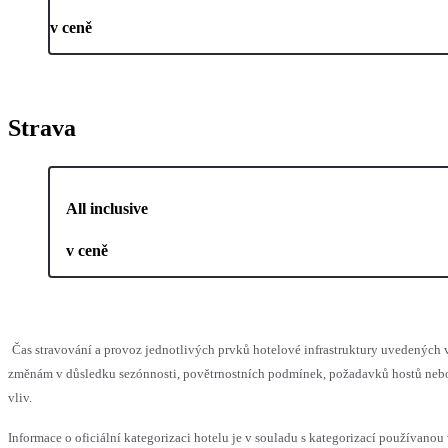
v ceně
Strava
All inclusive
v ceně
Čas stravování a provoz jednotlivých prvků hotelové infrastruktury uvedenýc
změnám v důsledku sezónnosti, povětrnostních podmínek, požadavků hostů nebo 
vliv.
Informace o oficiální kategorizaci hotelu je v souladu s kategorizací používanou