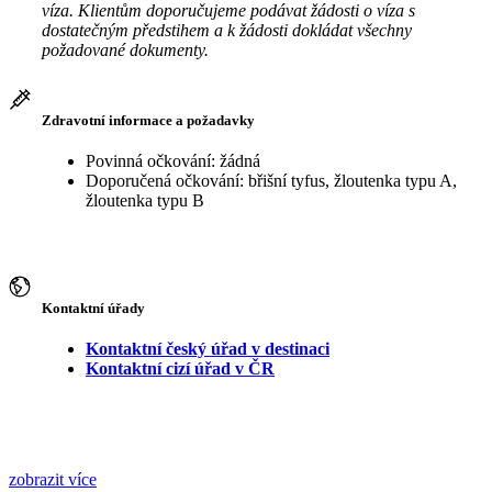
víza. Klientům doporučujeme podávat žádosti o víza s
dostatečným předstihem a k žádosti dokládat všechny
požadované dokumenty.
Zdravotní informace a požadavky
Povinná očkování: žádná
Doporučená očkování: břišní tyfus, žloutenka typu A,
žloutenka typu B
Kontaktní úřady
Kontaktní český úřad v destinaci
Kontaktní cizí úřad v ČR
zobrazit více