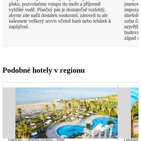
písku, pozvolnému vstupu do moře a příjemně
jmenova
vyhřáté vodě. Písečný pás je dostatečně rozlehlý,
impozan
abyste zde našli dostatek soukromí, zároveň tu ale
dnešního
naleznete veškerý servis včetně barů nebo lehátek k
zubu čas
zapůjčení.
největší
budova 
západ s
Podobné hotely v regionu
Turecko
,
Turecká riviéra - Side
Turecko
,