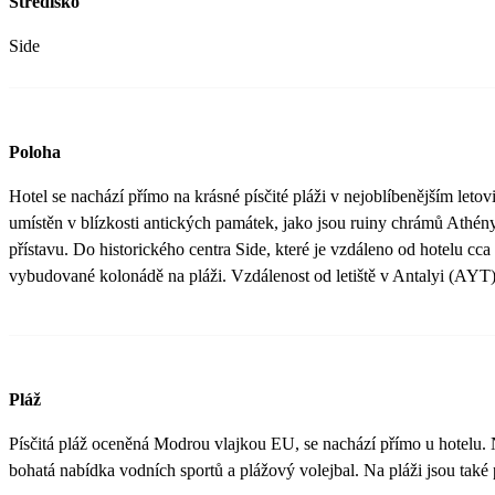
Středisko
Side
Poloha
Hotel se nachází přímo na krásné písčité pláži v nejoblíbenějším letov
umístěn v blízkosti antických památek, jako jsou ruiny chrámů Athén
přístavu. Do historického centra Side, které je vzdáleno od hotelu cc
vybudované kolonádě na pláži. Vzdálenost od letiště v Antalyi (AYT)
Pláž
Písčitá pláž oceněná Modrou vlajkou EU, se nachází přímo u hotelu. Na
bohatá nabídka vodních sportů a plážový volejbal. Na pláži jsou také 