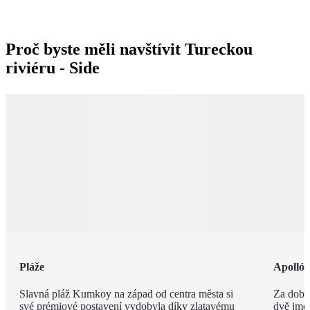
Proč byste měli navštívit Tureckou
riviéru - Side
Pláže
Apolló
Slavná pláž Kumkoy na západ od centra města si
Za dob 
své prémiové postavení vydobyla díky zlatavému
dvě jmé