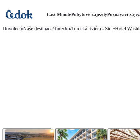
Last Minute
Pobytové zájezdy
Poznávací záje
více fotografií (30)
Dovolená
/
Naše destinace
/
Turecko
/
Turecká riviéra - Side
/
Hotel Washi