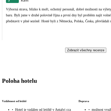
5
Karel
Výborná strava, blízko k moři, ochotný personál, dobré možnosti na výlet
baru. Byli jsme v druhé polovině října a první dny byl problém najít volné
představit v plné sezóně. Hosté byli z Německa, Polska, Česka, převládali 
Zobrazit všechny recenze
Poloha hotelu
Vzdálenost od letiště
Doprava
•
Hotel je vzdálen od letiště v Antalyi cca
•
možnost využi