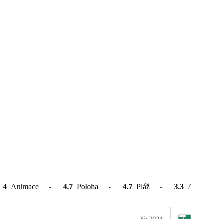
4
Animace
4.7
Poloha
4.7
Pláž
3.3
Atrakce v