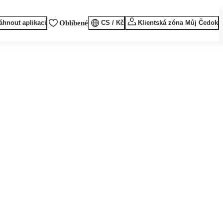
áhnout aplikaci
Oblíbené
CS / Kč
Klientská zóna Můj Čedok