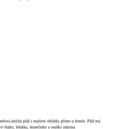
elová písčitá pláž s malými oblázky přímo u hotelu. Pláž má
é vlajky, lehátka, slunečníky a osušky zdarma.