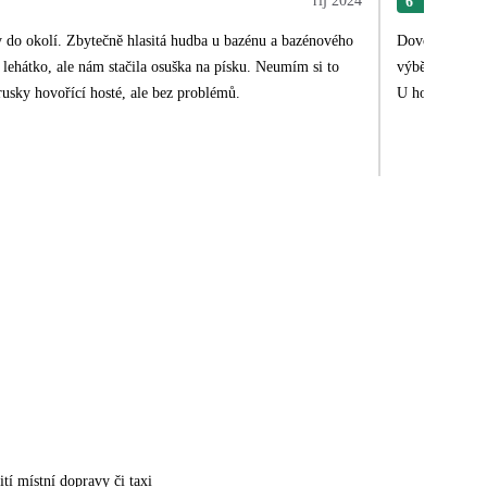
říj 2024
6
Mar
y do okolí. Zbytečně hlasitá hudba u bazénu a bazénového
Dovolená v hot
 lehátko, ale nám stačila osuška na písku. Neumím si to
výběr příloh, 
rusky hovořící hosté, ale bez problémů.
U hotelu je tr
tí místní dopravy či taxi