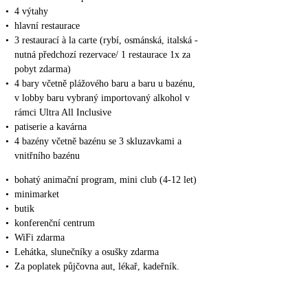
•
4 výtahy
•
hlavní restaurace
•
3 restaurací à la carte (rybí, osmánská, italská -
nutná předchozí rezervace/ 1 restaurace 1x za
pobyt zdarma)
•
4 bary včetně plážového baru a baru u bazénu,
v lobby baru vybraný importovaný alkohol v
rámci Ultra All Inclusive
•
patiserie a kavárna
•
4 bazény včetně bazénu se 3 skluzavkami a
vnitřního bazénu
•
bohatý animační program, mini club (4-12 let)
•
minimarket
•
butik
•
konferenční centrum
•
WiFi zdarma
•
Lehátka, slunečníky a osušky zdarma
•
Za poplatek půjčovna aut, lékař, kadeřník.