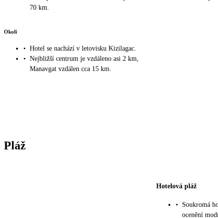
70 km.
Okolí
•
Hotel se nachází v letovisku Kizilagac.
•
Nejbližší centrum je vzdáleno asi 2 km,
Manavgat vzdálen cca 15 km.
Pláž
Hotelová pláž
•
Soukromá hot
ocenění modr