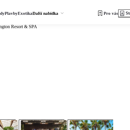
zdy
Plavby
Exotika
Další nabídka
Pro vás
St
ngton Resort & SPA