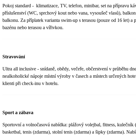
Pokoj standard - klimatizace, TV, telefon, minibar, set na přípravu kávy
příslušenství (WC, sprchový kout nebo vana, vysoušeč vlasů), balko
balkonu. Za příplatek varianta swim-up s terasou (pouze od 16 let) 
bazénu nebo terasou a vířivkou.
Stravování
Ultra all inclusive - snídaně, obědy, večeře, občerstvení v průběhu dn
nealkoholické nápoje místní výroby v časech a místech určených hote
klienti při check-inu v hotelu.
Sport a zábava
Sportovní a volnočasová nabídka: plážový volejbal, fitness, kulečník (
basketbal, tenis (zdarma), stolní tenis (zdarma) a šipky (zdarma). Nab