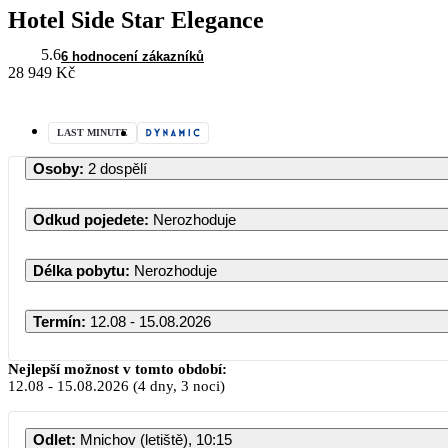
Hotel Side Star Elegance
5.6
6 hodnocení zákazníků
28 949 Kč
LAST MINUTE
Osoby
:
2 dospělí
Odkud pojedete
:
Nerozhoduje
Délka pobytu
:
Nerozhoduje
Termín
:
12.08 - 15.08.2026
Srpen 2026
Nejlepší možnost v tomto období:
12.08
-
15.08.2026
(4 dny, 3 noci)
PO
ÚT
ST
ČT
PÁ
Odlet
:
Mnichov (letiště), 10:15