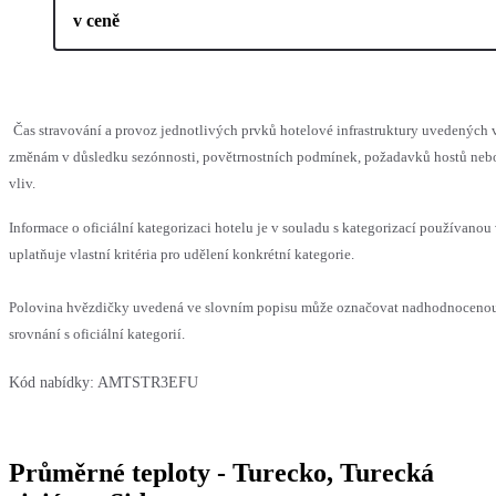
v ceně
Čas stravování a provoz jednotlivých prvků hotelové infrastruktury uvedenýc
změnám v důsledku sezónnosti, povětrnostních podmínek, požadavků hostů nebo 
vliv.
Informace o oficiální kategorizaci hotelu je v souladu s kategorizací používanou
uplatňuje vlastní kritéria pro udělení konkrétní kategorie.
Polovina hvězdičky uvedená ve slovním popisu může označovat nadhodnoceno
srovnání s oficiální kategorií.
Kód nabídky:
AMTSTR3EFU
Průměrné teploty - Turecko, Turecká