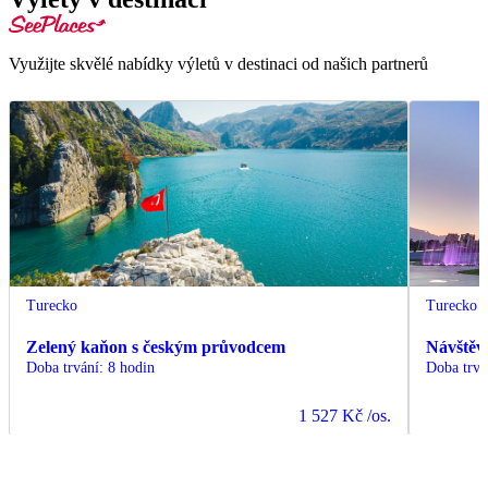
Využijte skvělé nabídky výletů v destinaci od našich partnerů
Turecko
Turecko
Zelený kaňon s českým průvodcem
Návštěv
Doba trvání
:
8 hodin
Doba trvá
1 527 Kč
/os.