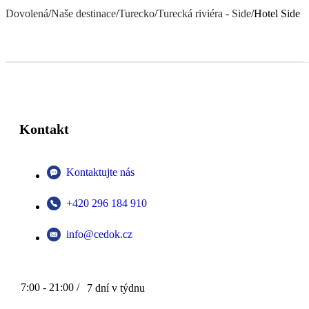
Dovolená
/
Naše destinace
/
Turecko
/
Turecká riviéra - Side
/
Hotel Side S
Kontakt
Kontaktujte nás
+420 296 184 910
info@cedok.cz
7:00 - 21:00 /
7 dní v týdnu