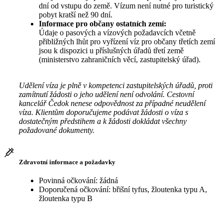
dní od vstupu do země. Vízum není nutné pro turistický
pobyt kratší než 90 dní.
Informace pro občany ostatních zemí:
Údaje o pasových a vízových požadavcích včetně
přibližných lhůt pro vyřízení víz pro občany třetích zemí
jsou k dispozici u příslušných úřadů třetí země
(ministerstvo zahraničních věcí, zastupitelský úřad).
Udělení víza je plně v kompetenci zastupitelských úřadů, proti
zamítnutí žádosti o jeho udělení není odvolání. Cestovní
kancelář Čedok nenese odpovědnost za případné neudělení
víza. Klientům doporučujeme podávat žádosti o víza s
dostatečným předstihem a k žádosti dokládat všechny
požadované dokumenty.
Zdravotní informace a požadavky
Povinná očkování: žádná
Doporučená očkování: břišní tyfus, žloutenka typu A,
žloutenka typu B