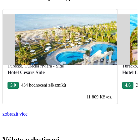
Turecko
,
Turecká riviéra - Side
Turecko
,
Hotel Cesars Side
Hotel L
5.0
434 hodnocení zákazníků
4.6
26
11 809 Kč
/os.
zobrazit více
Výlety v destinaci