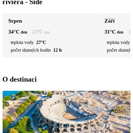
riviéra - Side
Srpen
Září
34
°C
23
°C
31
°C
1
den
noc
den
teplota vody
27°C
teplota vody
počet slunných hodin
12 h
počet slunnýc
O destinaci