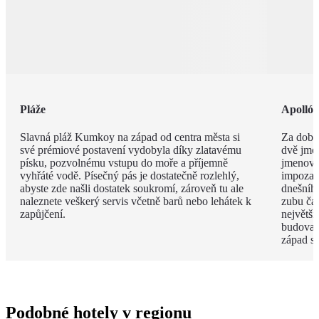
Pláže
Apolló
Slavná pláž Kumkoy na západ od centra města si
Za dob 
své prémiové postavení vydobyla díky zlatavému
dvě jmé
písku, pozvolnému vstupu do moře a příjemně
jmenova
vyhřáté vodě. Písečný pás je dostatečně rozlehlý,
impozan
abyste zde našli dostatek soukromí, zároveň tu ale
dnešního
naleznete veškerý servis včetně barů nebo lehátek k
zubu čas
zapůjčení.
největší
budova 
západ s
Podobné hotely v regionu