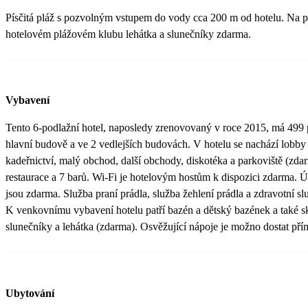
Písčitá pláž s pozvolným vstupem do vody cca 200 m od hotelu. Na p
hotelovém plážovém klubu lehátka a slunečníky zdarma.
Vybavení
Tento 6-podlažní hotel, naposledy zrenovovaný v roce 2015, má 499 p
hlavní budově a ve 2 vedlejších budovách. V hotelu se nachází lobby 
kadeřnictví, malý obchod, další obchody, diskotéka a parkoviště (zdar
restaurace a 7 barů. Wi-Fi je hotelovým hostům k dispozici zdarma. Ú
jsou zdarma. Služba praní prádla, služba žehlení prádla a zdravotní sl
K venkovnímu vybavení hotelu patří bazén a dětský bazének a také sk
slunečníky a lehátka (zdarma). Osvěžující nápoje je možno dostat př
Ubytování