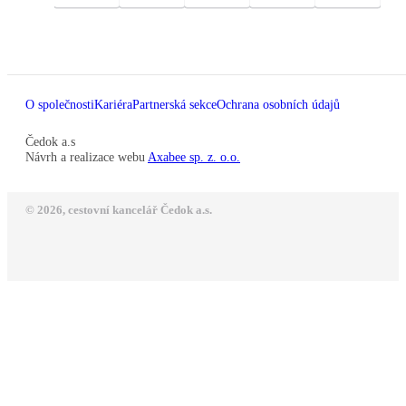
O společnosti
Kariéra
Partnerská sekce
Ochrana osobních údajů
Čedok a.s
Návrh a realizace webu
Axabee sp. z. o.o.
© 2026, cestovní kancelář Čedok a.s.