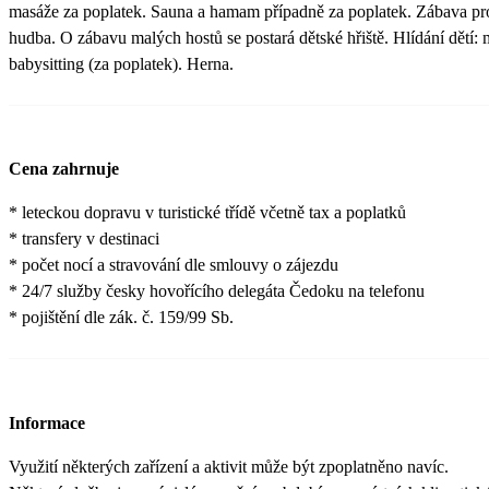
masáže za poplatek. Sauna a hamam případně za poplatek. Zábava pro
hudba. O zábavu malých hostů se postará dětské hřiště. Hlídání dětí: mi
babysitting (za poplatek). Herna.
Cena zahrnuje
* leteckou dopravu v turistické třídě včetně tax a poplatků
* transfery v destinaci
* počet nocí a stravování dle smlouvy o zájezdu
* 24/7 služby česky hovořícího delegáta Čedoku na telefonu
* pojištění dle zák. č. 159/99 Sb.
Informace
Využití některých zařízení a aktivit může být zpoplatněno navíc.