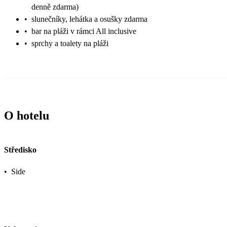
denně zdarma)
•
slunečníky, lehátka a osušky zdarma
•
bar na pláži v rámci All inclusive
•
sprchy a toalety na pláži
O hotelu
Středisko
•
Side