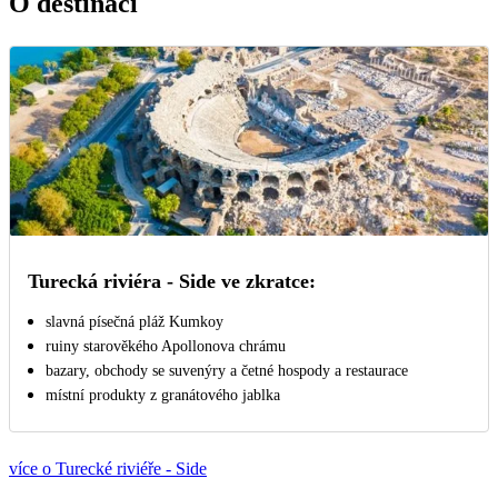
O destinaci
Turecká riviéra - Side ve zkratce:
slavná písečná pláž Kumkoy
ruiny starověkého Apollonova chrámu
bazary, obchody se suvenýry a četné hospody a restaurace
místní produkty z granátového jablka
více o Turecké riviéře - Side