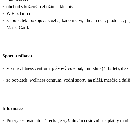
•
obchod s koženým zbožím a klenoty
•
WiFi zdarma
•
za poplatek: pokojová služba, kadeřnictví, hlídání dětí, prádelna, p
MasterCard.
Sport a zábava
•
zdarma: fitness centrum, plážový volejbal, miniklub (4-12 let), disk
•
za poplatek: wellness centrum, vodní sporty na pláži, masáže a dalš
Informace
•
Pro vycestování do Turecka je vyžadován cestovní pas platný mini