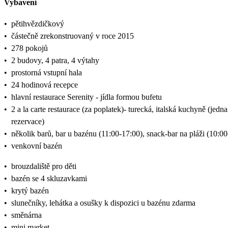
Vybavení
•
pětihvězdičkový
•
částečně zrekonstruovaný v roce 2015
•
278 pokojů
•
2 budovy, 4 patra, 4 výtahy
•
prostorná vstupní hala
•
24 hodinová recepce
•
hlavní restaurace Serenity - jídla formou bufetu
•
2 a la carte restaurace (za poplatek)- turecká, italská kuchyně (jed
rezervace)
•
několik barů, bar u bazénu (11:00-17:00), snack-bar na pláži (10:0
•
venkovní bazén
•
brouzdaliště pro děti
•
bazén se 4 skluzavkami
•
krytý bazén
•
slunečníky, lehátka a osušky k dispozici u bazénu zdarma
•
směnárna
•
mini market