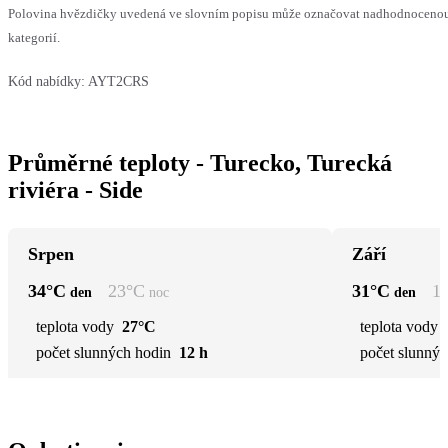
Polovina hvězdičky uvedená ve slovním popisu může označovat nadhodnocenou 
kategorií.
Kód nabídky:
AYT2CRS
Průměrné teploty - Turecko, Turecká
riviéra - Side
Srpen
Září
34
°C
23
°C
31
°C
1
den
noc
den
teplota vody
27°C
teplota vody
počet slunných hodin
12 h
počet slunnýc