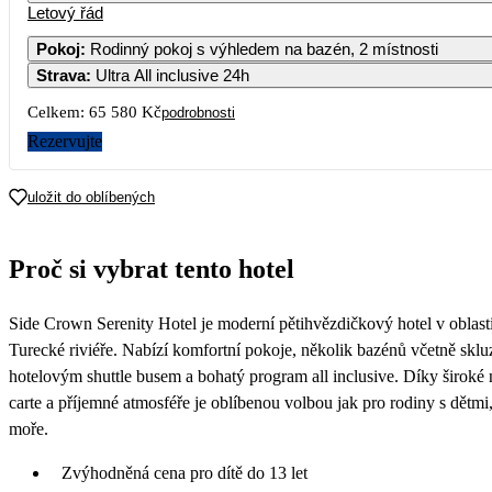
Letový řád
Pokoj
:
Rodinný pokoj s výhledem na bazén, 2 místnosti
Strava
:
Ultra All inclusive 24h
3
4
5
6
7
Celkem:
65 580 Kč
podrobnosti
10
11
12
13
1
Rezervujte
32 790
31 
17
18
19
20
2
uložit do oblíbených
31 390
31 
24
25
26
27
2
Proč si vybrat tento hotel
30 390
29 
31
Side Crown Serenity Hotel je moderní pětihvězdičkový hotel v oblas
Turecké riviéře. Nabízí komfortní pokoje, několik bazénů včetně sklu
hotelovým shuttle busem a bohatý program all inclusive. Díky široké na
carte a příjemné atmosféře je oblíbenou volbou jak pro rodiny s dětm
moře.
Zvýhodněná cena pro dítě do 13 let