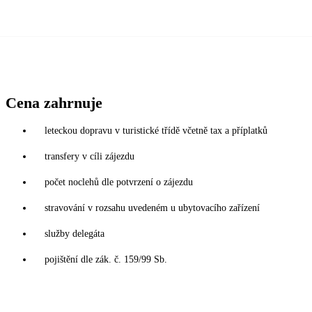
Cena zahrnuje
leteckou dopravu v turistické třídě včetně tax a příplatků
transfery v cíli zájezdu
počet noclehů dle potvrzení o zájezdu
stravování v rozsahu uvedeném u ubytovacího zařízení
služby delegáta
pojištění dle zák. č. 159/99 Sb.