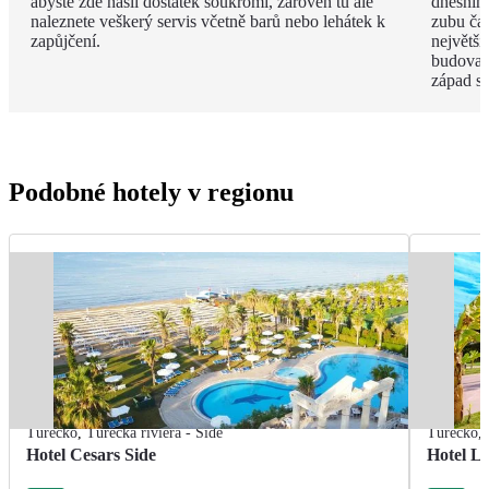
abyste zde našli dostatek soukromí, zároveň tu ale
dnešního
naleznete veškerý servis včetně barů nebo lehátek k
zubu čas
zapůjčení.
největší
budova 
západ s
Podobné hotely v regionu
Turecko
,
Turecká riviéra - Side
Turecko
,
Hotel Cesars Side
Hotel L