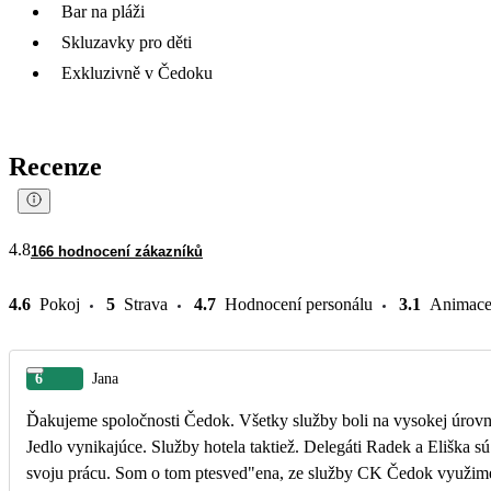
Bar na pláži
Skluzavky pro děti
Exkluzivně v Čedoku
Recenze
4.8
166 hodnocení zákazníků
4.6
Pokoj
5
Strava
4.7
Hodnocení personálu
3.1
Animac
6
Jana
Ďakujeme spoločnosti Čedok. Všetky služby boli na vysokej úrovni. 
Jedlo vynikajúce. Služby hotela taktiež. Delegáti Radek a Eliška sú
svoju prácu. Som o tom ptesved"ena, ze služby CK Čedok využime