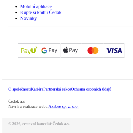
Mobilní aplikace
Kupte si knihu Čedok
Novinky
O společnosti
Kariéra
Partnerská sekce
Ochrana osobních údajů
Čedok a.s
Návrh a realizace webu
Axabee sp. z. o.o.
© 2026, cestovní kancelář Čedok a.s.