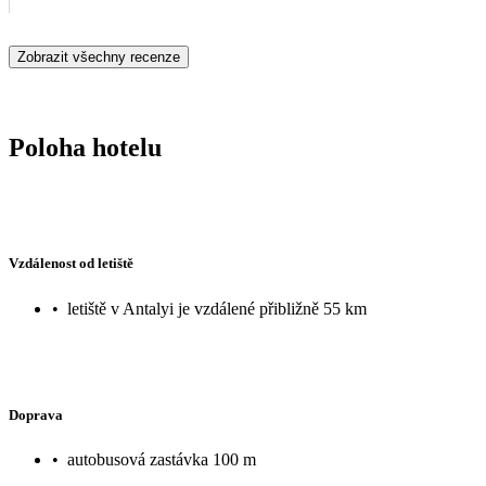
Zobrazit všechny recenze
Poloha hotelu
Vzdálenost od letiště
•
letiště v Antalyi je vzdálené přibližně 55 km
Doprava
•
autobusová zastávka 100 m