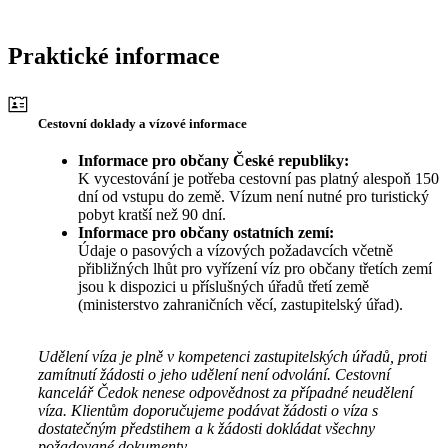
Praktické informace
Cestovní doklady a vízové informace
Informace pro občany České republiky:
K vycestování je potřeba cestovní pas platný alespoň 150
dní od vstupu do země. Vízum není nutné pro turistický
pobyt kratší než 90 dní.
Informace pro občany ostatních zemí:
Údaje o pasových a vízových požadavcích včetně
přibližných lhůt pro vyřízení víz pro občany třetích zemí
jsou k dispozici u příslušných úřadů třetí země
(ministerstvo zahraničních věcí, zastupitelský úřad).
Udělení víza je plně v kompetenci zastupitelských úřadů, proti
zamítnutí žádosti o jeho udělení není odvolání. Cestovní
kancelář Čedok nenese odpovědnost za případné neudělení
víza. Klientům doporučujeme podávat žádosti o víza s
dostatečným předstihem a k žádosti dokládat všechny
požadované dokumenty.