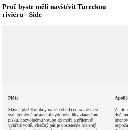
Proč byste měli navštívit Tureckou
riviéru - Side
Pláže
Apolló
Slavná pláž Kumkoy na západ od centra města si
Za dob 
své prémiové postavení vydobyla díky zlatavému
dvě jmé
písku, pozvolnému vstupu do moře a příjemně
jmenova
vyhřáté vodě. Písečný pás je dostatečně rozlehlý,
impozan