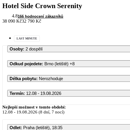
Hotel Side Crown Serenity
4.8
166 hodnocení zákazníků
38 090 Kč
32 790 Kč
LAST MINUTE
Osoby
:
2 dospělí
Odkud pojedete
:
Brno (letiště)
+8
Délka pobytu
:
Nerozhoduje
Termín
:
12.08 - 19.08.2026
Srpen 2026
Nejlepší možnost v tomto období:
12.08
-
19.08.2026
(8 dní, 7 nocí)
PO
ÚT
ST
ČT
P
Odlet
:
Praha (letiště), 18:35