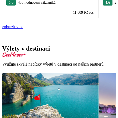
5.0
435 hodnocení zákazníků
4.6
27
11 809 Kč
/os.
zobrazit více
Výlety v destinaci
Využijte skvělé nabídky výletů v destinaci od našich partnerů