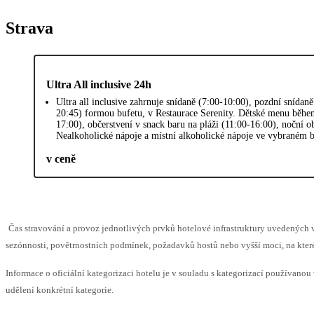
Strava
Ultra All inclusive 24h
Ultra all inclusive zahrnuje snídaně (7:00-10:00), pozdní snídan
20:45) formou bufetu, v Restaurace Serenity. Dětské menu během
17:00), občerstvení v snack baru na pláži (11:00-16:00), noční o
Nealkoholické nápoje a místní alkoholické nápoje ve vybraném ba
v ceně
Čas stravování a provoz jednotlivých prvků hotelové infrastruktury uvedený
sezónnosti, povětrnostních podmínek, požadavků hostů nebo vyšší moci, na které
Informace o oficiální kategorizaci hotelu je v souladu s kategorizací používanou 
udělení konkrétní kategorie.