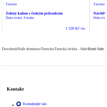
Turecko
Turecko
Zelený kaňon s českým průvodcem
Návštěv
Doba trvání
:
8 hodin
Doba trvá
1 528 Kč
/os.
Dovolená
/
Naše destinace
/
Turecko
/
Turecká riviéra - Side
/
Hotel Side 
Kontakt
Kontaktujte nás