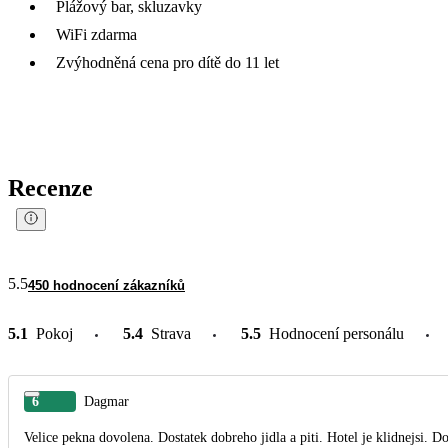
Plážový bar, skluzavky
WiFi zdarma
Zvýhodněná cena pro dítě do 11 let
Recenze
5.5
450 hodnocení zákazníků
5.1
Pokoj
5.4
Strava
5.5
Hodnocení personálu
6
Dagmar
Velice pekna dovolena. Dostatek dobreho jidla a piti. Hotel je klidnejsi. D