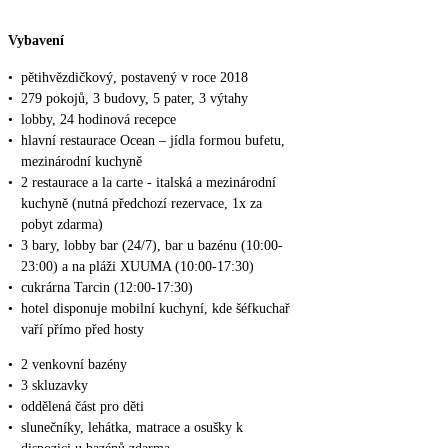
Vybavení
•
pětihvězdičkový, postavený v roce 2018
•
279 pokojů, 3 budovy, 5 pater, 3 výtahy
•
lobby, 24 hodinová recepce
•
hlavní restaurace Ocean – jídla formou bufetu,
mezinárodní kuchyně
•
2 restaurace a la carte - italská a mezinárodní
kuchyně (nutná předchozí rezervace, 1x za
pobyt zdarma)
•
3 bary, lobby bar (24/7), bar u bazénu (10:00-
23:00) a na pláži XUUMA (10:00-17:30)
•
cukrárna Tarcin (12:00-17:30)
•
hotel disponuje mobilní kuchyní, kde šéfkuchař
vaří přímo před hosty
•
2 venkovní bazény
•
3 skluzavky
•
oddělená část pro děti
•
slunečníky, lehátka, matrace a osušky k