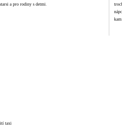
starsi a pro rodiny s detmi.
trochu menší p
nápoji. Obsluh
kamínky.
tí taxi