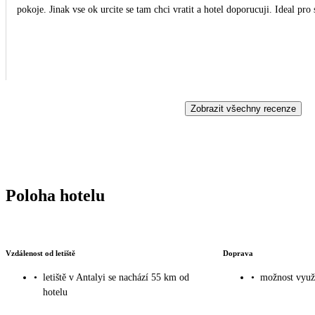
pokoje. Jinak vse ok urcite se tam chci vratit a hotel doporucuji. Ideal pro 
Zobrazit všechny recenze
Poloha hotelu
Vzdálenost od letiště
Doprava
•
letiště v Antalyi se nachází 55 km od
•
možnost využi
hotelu