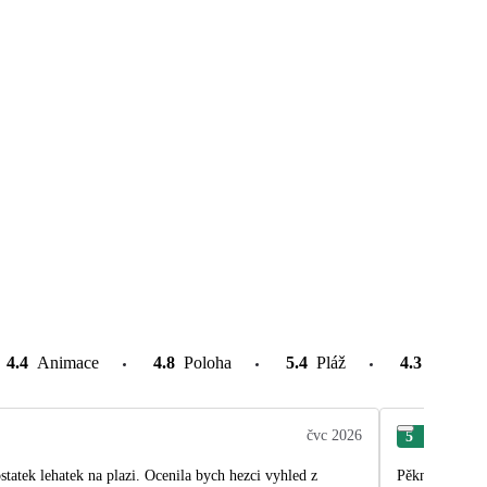
4.4
Animace
4.8
Poloha
5.4
Pláž
4.3
Atrakce
čvc 2026
5
Mir
ostatek lehatek na plazi. Ocenila bych hezci vyhled z
Pěkný hotel si