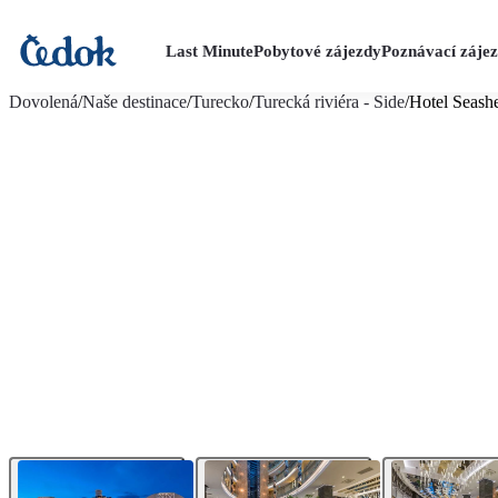
Last Minute
Pobytové zájezdy
Poznávací záje
více fotografií (25)
Dovolená
/
Naše destinace
/
Turecko
/
Turecká riviéra - Side
/
Hotel Seash