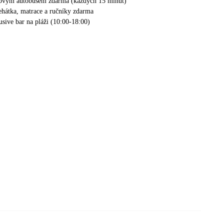
elovým autobusem zdarma (každých 15 minut)
lehátka, matrace a ručníky zdarma
lusive bar na pláži (10:00-18:00)