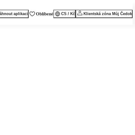
áhnout aplikaci
Oblíbené
CS / Kč
Klientská zóna Můj Čedok