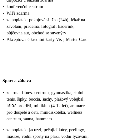
dispozici u bazénů zdarma
•
konferenční centrum
•
WiFi zdarma
•
za poplatek: pokojová služba (24h), lékař na
zavolání, prádelna, fotograf, kadeřník,
půjčovna aut, obchod se suvenýry
•
Akceptované kreditní karty Visa, Master Card.
Sport a zábava
•
zdarma: fitness centrum, gymnastika, stolní
tenis, šipky, boccia, šachy, plážový volejbal,
hřiště pro děti, miniklub (4-12 let), animace
pro dospělé a děti, minidiskotéka, wellness
centrum, sauna, hammam
•
za poplatek: jacuzzi, pečující kúry, peelingy,
masáže, vodní sporty na pláži, vodní lyžování,