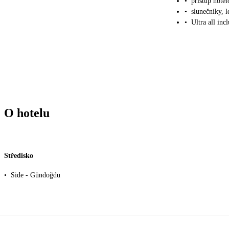
•
přístup hot
•
slunečníky, 
•
Ultra all inc
O hotelu
Středisko
•
Side - Gündoğdu