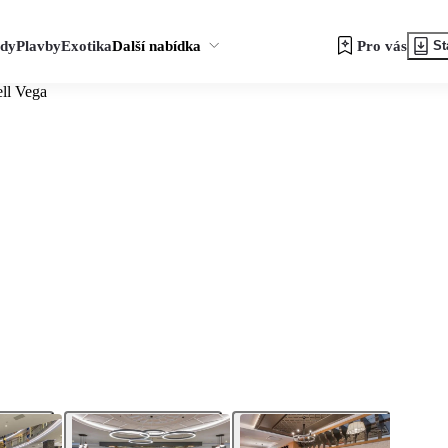
zdy
Plavby
Exotika
Další nabídka
Pro vás
St
ell Vega