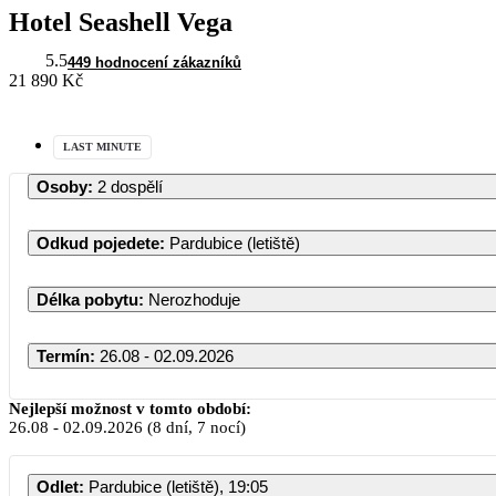
Hotel Seashell Vega
5.5
449 hodnocení zákazníků
21 890 Kč
LAST MINUTE
Osoby
:
2 dospělí
Odkud pojedete
:
Pardubice (letiště)
Délka pobytu
:
Nerozhoduje
Termín
:
26.08 - 02.09.2026
Srpen 2026
Nejlepší možnost v tomto období:
26.08
-
02.09.2026
(8 dní, 7 nocí)
PO
ÚT
ST
ČT
PÁ
Odlet
:
Pardubice (letiště), 19:05