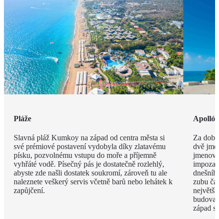
Pláže
Apolló
Slavná pláž Kumkoy na západ od centra města si
Za dob 
své prémiové postavení vydobyla díky zlatavému
dvě jmé
písku, pozvolnému vstupu do moře a příjemně
jmenova
vyhřáté vodě. Písečný pás je dostatečně rozlehlý,
impozan
abyste zde našli dostatek soukromí, zároveň tu ale
dnešního
naleznete veškerý servis včetně barů nebo lehátek k
zubu čas
zapůjčení.
největší
budova 
západ s