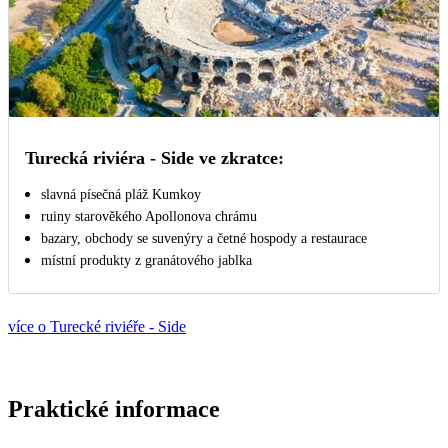
Turecká riviéra - Side ve zkratce:
slavná písečná pláž Kumkoy
ruiny starověkého Apollonova chrámu
bazary, obchody se suvenýry a četné hospody a restaurace
místní produkty z granátového jablka
více o Turecké riviéře - Side
Praktické informace