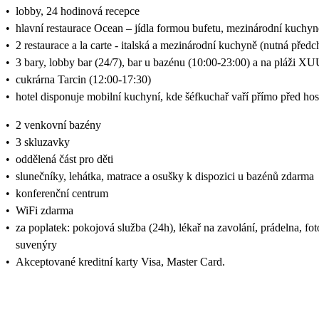
•
lobby, 24 hodinová recepce
•
hlavní restaurace Ocean – jídla formou bufetu, mezinárodní kuchyn
•
2 restaurace a la carte - italská a mezinárodní kuchyně (nutná před
•
3 bary, lobby bar (24/7), bar u bazénu (10:00-23:00) a na pláži 
•
cukrárna Tarcin (12:00-17:30)
•
hotel disponuje mobilní kuchyní, kde šéfkuchař vaří přímo před hos
•
2 venkovní bazény
•
3 skluzavky
•
oddělená část pro děti
•
slunečníky, lehátka, matrace a osušky k dispozici u bazénů zdarma
•
konferenční centrum
•
WiFi zdarma
•
za poplatek: pokojová služba (24h), lékař na zavolání, prádelna, fo
suvenýry
•
Akceptované kreditní karty Visa, Master Card.