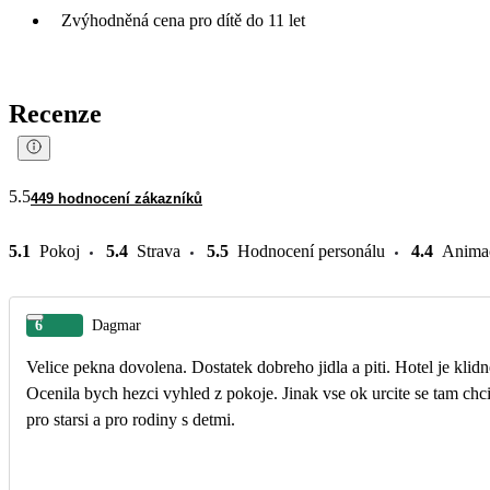
Zvýhodněná cena pro dítě do 11 let
Recenze
5.5
449 hodnocení zákazníků
5.1
Pokoj
5.4
Strava
5.5
Hodnocení personálu
4.4
Anima
6
Dagmar
Velice pekna dovolena. Dostatek dobreho jidla a piti. Hotel je klidne
Ocenila bych hezci vyhled z pokoje. Jinak vse ok urcite se tam chci 
pro starsi a pro rodiny s detmi.