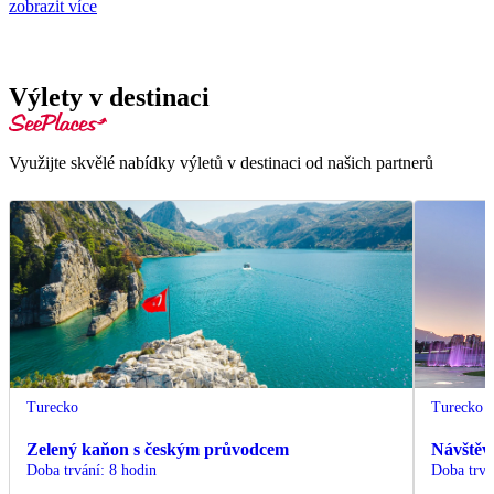
zobrazit více
Výlety v destinaci
Využijte skvělé nabídky výletů v destinaci od našich partnerů
Turecko
Turecko
Zelený kaňon s českým průvodcem
Návštěv
Doba trvání
:
8 hodin
Doba trvá