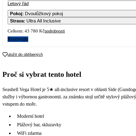
Letový řád
Pokoj
:
Dvoulůžkový pokoj
Strava
:
Ultra All Inclusive
3
4
5
6
7
Celkem:
43 780 Kč
podrobnosti
10
11
12
13
14
Rezervujte
17
18
19
20
21
uložit do oblíbených
24
25
26
27
28
Proč si vybrat tento hotel
21 890
31
Seashell Vega Hotel je 5★ all-inclusive resort v oblasti Side (Gundogd
služby i výbornou gastronomii. za známku stojí určitě stylový plážov
vstupem do moře.
Moderní hotel
Plážový bar, skluzavky
WiFi zdarma