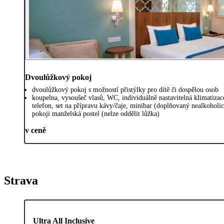
Dvoulůžkový pokoj
dvoulůžkový pokoj s možností přistýlky pro dítě či dospělou osob
koupelna, vysoušeč vlasů, WC, individuálně nastavitelná klimatiza
telefon, set na přípravu kávy/čaje, minibar (doplňovaný nealkoholi
pokoji manželská postel (nelze oddělit lůžka)
v ceně
Strava
Ultra All Inclusive