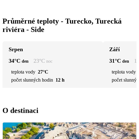
Průměrné teploty - Turecko, Turecká
riviéra - Side
Srpen
Září
34
°C
23
°C
31
°C
1
den
noc
den
teplota vody
27°C
teplota vody
počet slunných hodin
12 h
počet slunnýc
O destinaci