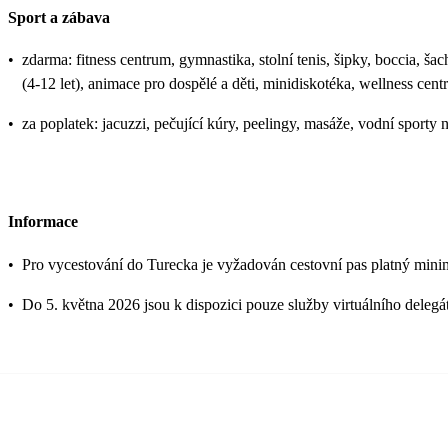
Sport a zábava
•
zdarma: fitness centrum, gymnastika, stolní tenis, šipky, boccia, šac
(4-12 let), animace pro dospělé a děti, minidiskotéka, wellness c
•
za poplatek: jacuzzi, pečující kúry, peelingy, masáže, vodní sporty n
Informace
•
Pro vycestování do Turecka je vyžadován cestovní pas platný mini
•
Do 5. května 2026 jsou k dispozici pouze služby virtuálního delegá