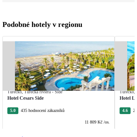
Podobné hotely v regionu
Turecko
,
Turecká riviéra - Side
Turecko
,
Hotel Cesars Side
Hotel L
5.0
435 hodnocení zákazníků
4.6
26
11 809 Kč
/os.