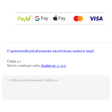
O společnosti
Kariéra
Partnerská sekce
Ochrana osobních údajů
Čedok a.s
Návrh a realizace webu
Axabee sp. z. o.o.
© 2026, cestovní kancelář Čedok a.s.