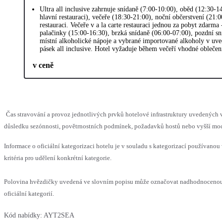
Ultra all inclusive zahrnuje snídaně (7:00-10:00), oběd (12:30-1
hlavní restauraci), večeře (18:30-21:00), noční občerstvení (21:
restauraci. Večeře v a la carte restauraci jednou za pobyt zdarma 
palačinky (15:00-16:30), brzká snídaně (06:00-07:00), pozdní s
místní alkoholické nápoje a vybrané importované alkoholy v uve
pásek all inclusive. Hotel vyžaduje během večeří vhodné oblečen
v ceně
Čas stravování a provoz jednotlivých prvků hotelové infrastruktury uvedenýc
důsledku sezónnosti, povětrnostních podmínek, požadavků hostů nebo vyšší moci,
Informace o oficiální kategorizaci hotelu je v souladu s kategorizací používanou
kritéria pro udělení konkrétní kategorie.
Polovina hvězdičky uvedená ve slovním popisu může označovat nadhodnocenou
oficiální kategorií.
Kód nabídky:
AYT2SEA