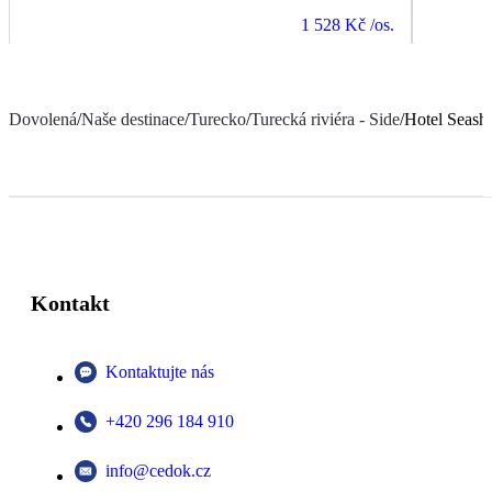
1 528 Kč
/os.
Dovolená
/
Naše destinace
/
Turecko
/
Turecká riviéra - Side
/
Hotel Seash
Kontakt
Kontaktujte nás
+420 296 184 910
info@cedok.cz