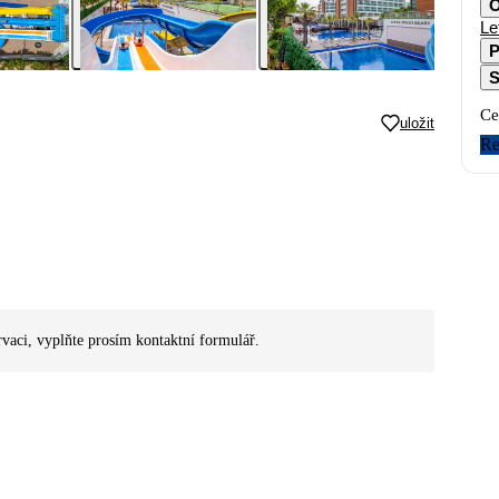
O
Le
P
S
Ce
uložit
Re
rvaci, vyplňte prosím kontaktní formulář.