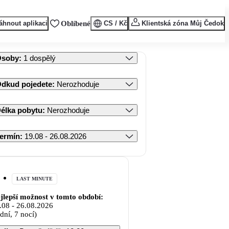
áhnout aplikaci
Oblíbené
CS / Kč
Klientská zóna Můj Čedok
Osoby
:
1 dospělý
dkud pojedete
:
Nerozhoduje
élka pobytu
:
Nerozhoduje
ermín
:
19.08 - 26.08.2026
LAST MINUTE
jlepší možnost v tomto období:
.08
-
26.08.2026
 dní, 7 nocí)