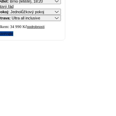
dlet
:
Brno (letiště), 18:20
tový řád
okoj
:
Jednolůžkový pokoj
trava
:
Ultra all inclusive
lkem:
34 990 Kč
podrobnosti
zervujte