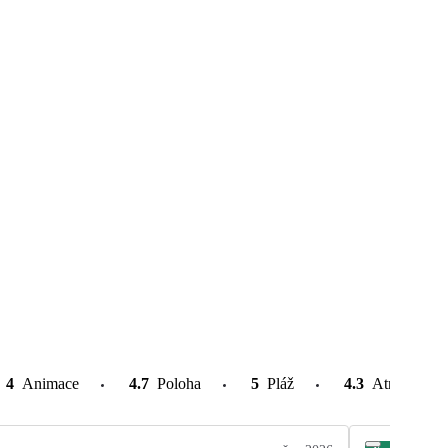
4
Animace
4.7
Poloha
5
Pláž
4.3
Atrakce v o