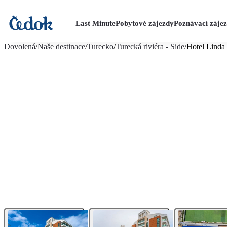
Last Minute
Pobytové zájezdy
Poznávací záje
více fotografií (38)
Dovolená
/
Naše destinace
/
Turecko
/
Turecká riviéra - Side
/
Hotel Linda