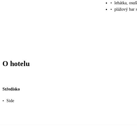
•
lehátka, osu
•
plážový bar s
O hotelu
Středisko
•
Side