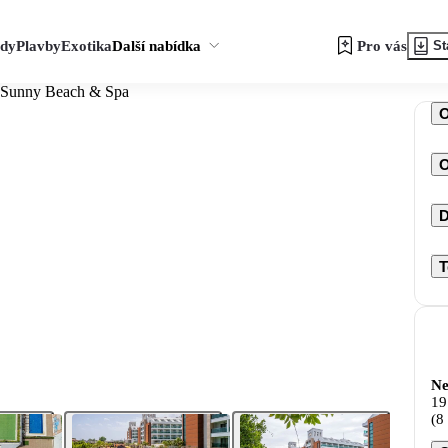
zdy
Plavby
Exotika
Další nabídka
Pro vás
St
 Sunny Beach & Spa
O
D
T
Ne
19
(8