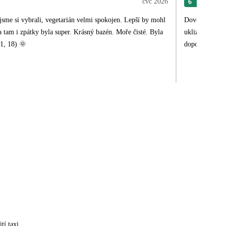
čvc 2026
6
Jan
y jsme si vybrali, vegetarián velmi spokojen. Lepší by mohl
Dovolená se ná
va tam i zpátky byla super. Krásný bazén. Moře čisté. Byla
uklizený.Co se
51, 18) 🌞
doporučit.
tí taxi