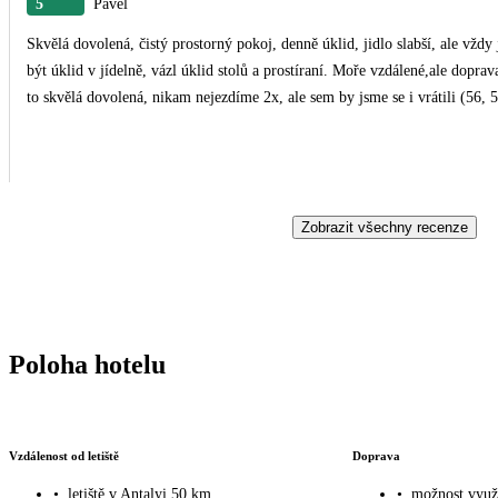
5
Pavel
Skvělá dovolená, čistý prostorný pokoj, denně úklid, jidlo slabší, ale vžd
být úklid v jídelně, vázl úklid stolů a prostíraní. Moře vzdálené,ale dopra
to skvělá dovolená, nikam nejezdíme 2x, ale sem by jsme se i vrátili (56, 
Zobrazit všechny recenze
Poloha hotelu
Vzdálenost od letiště
Doprava
•
letiště v Antalyi 50 km
•
možnost využi