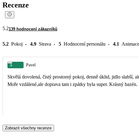
Recenze
5.2
139 hodnocení zákazníků
5.2
Pokoj
4.9
Strava
5
Hodnocení personálu
4.1
Animac
5
Pavel
Skvělá dovolená, čistý prostorný pokoj, denně úklid, jidlo slabší, al
Moře vzdálené,ale doprava tam i zpátky byla super. Krásný bazén. M
Zobrazit všechny recenze