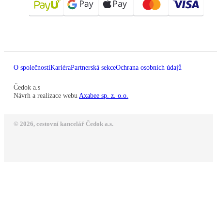
O společnosti
Kariéra
Partnerská sekce
Ochrana osobních údajů
Čedok a.s
Návrh a realizace webu
Axabee sp. z. o.o.
© 2026, cestovní kancelář Čedok a.s.