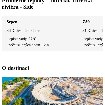
Průměrné teploty - Turecko, Turecká
riviéra - Side
Srpen
Září
34
°C
23
°C
31
°C
1
den
noc
den
teplota vody
27°C
teplota vody
počet slunných hodin
12 h
počet slunnýc
O destinaci