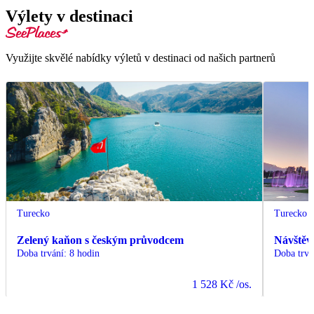
Výlety v destinaci
Využijte skvělé nabídky výletů v destinaci od našich partnerů
Turecko
Turecko
Zelený kaňon s českým průvodcem
Návštěv
Doba trvání
:
8 hodin
Doba trvá
1 528 Kč
/os.