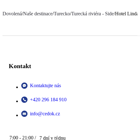
Dovolená
/
Naše destinace
/
Turecko
/
Turecká riviéra - Side
/
Hotel Linda
Kontakt
Kontaktujte nás
+420 296 184 910
info@cedok.cz
7:00 - 21:00 /
7 dní v týdnu