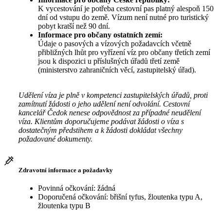
K vycestování je potřeba cestovní pas platný alespoň 150
dní od vstupu do země. Vízum není nutné pro turistický
pobyt kratší než 90 dní.
Informace pro občany ostatních zemí:
Údaje o pasových a vízových požadavcích včetně
přibližných lhůt pro vyřízení víz pro občany třetích zemí
jsou k dispozici u příslušných úřadů třetí země
(ministerstvo zahraničních věcí, zastupitelský úřad).
Udělení víza je plně v kompetenci zastupitelských úřadů, proti
zamítnutí žádosti o jeho udělení není odvolání. Cestovní
kancelář Čedok nenese odpovědnost za případné neudělení
víza. Klientům doporučujeme podávat žádosti o víza s
dostatečným předstihem a k žádosti dokládat všechny
požadované dokumenty.
Zdravotní informace a požadavky
Povinná očkování: žádná
Doporučená očkování: břišní tyfus, žloutenka typu A,
žloutenka typu B