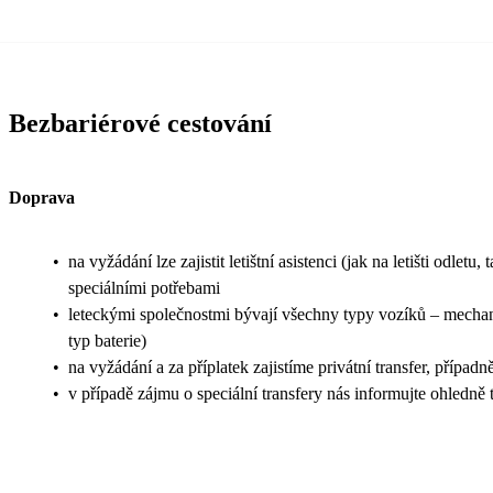
Bezbariérové cestování
Doprava
•
na vyžádání lze zajistit letištní asistenci (jak na letišti odle
speciálními potřebami
•
leteckými společnostmi bývají všechny typy vozíků – mechanic
typ baterie)
•
na vyžádání a za příplatek zajistíme privátní transfer, přípa
•
v případě zájmu o speciální transfery nás informujte ohledn