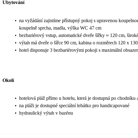
Ubytování
•
na vyžádání zajistíme přístupný pokoj s upravenou koupelnou
koupelně sprcha, madla, výška WC 47 cm
•
bezbariérový vstup, automatické dveře šířky ≈ 120 cm, širok
•
výtah má dveře o šířce 90 cm, kabina o rozměrech 120 x 13
•
hotel disponuje 3 bezbariérovými pokoji s maximální obsaze
Okolí
•
hotelová pláž přímo u hotelu, která je dostupná po chodníku 
•
na pláži je dostupné speciální lehátko pro handicapované
•
hydraulický výtah v bazénu