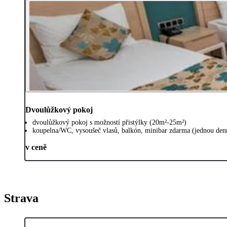
Dvoulůžkový pokoj
dvoulůžkový pokoj s možností přistýlky (20m²-25m²)
koupelna/WC, vysoušeč vlasů, balkón, minibar zdarma (jednou denně
v ceně
Strava