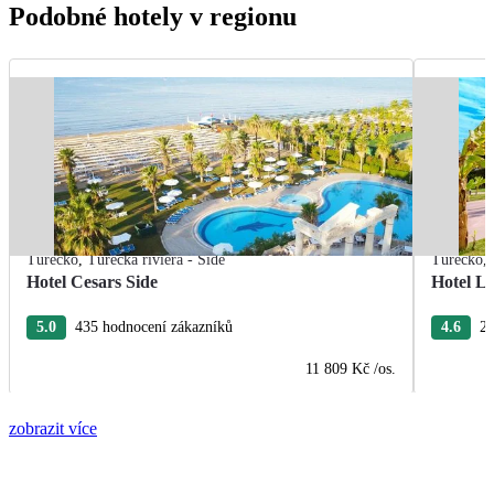
Podobné hotely v regionu
Turecko
,
Turecká riviéra - Side
Turecko
,
Hotel Cesars Side
Hotel L
5.0
435 hodnocení zákazníků
4.6
26
11 809 Kč
/os.
zobrazit více