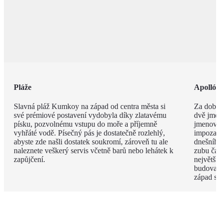
Pláže
Apolló
Slavná pláž Kumkoy na západ od centra města si
Za dob 
své prémiové postavení vydobyla díky zlatavému
dvě jmé
písku, pozvolnému vstupu do moře a příjemně
jmenova
vyhřáté vodě. Písečný pás je dostatečně rozlehlý,
impozan
abyste zde našli dostatek soukromí, zároveň tu ale
dnešního
naleznete veškerý servis včetně barů nebo lehátek k
zubu čas
zapůjčení.
největší
budova 
západ s