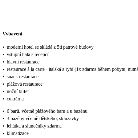
Vybavení
•
moderní hotel se skládá z 5ti patrové budovy
•
vstupní hala s recepcí
•
hlavní restaurace
•
restaurace à la carte - italská a rybí (1x zdarma během pobytu, nutn
•
snack restaurace
•
plážová restaurace
•
noční bufet
•
cukrárna
•
6 barů, včetně plážového baru a u bazénu
•
3 bazény včetně dětského, skluzavky
•
lehátka a slunečníky zdarma
•
klimatizace