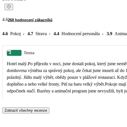
4.6
268 hodnocení zákazníků
4.6
Pokoj
4.7
Strava
4.4
Hodnocení personálu
3.9
Anima
4
Tereza
Hotel malý.Po příjezdu v noci, jsme dostali pokoj, který jsme nemě
domluvena výměna za správný pokoj, ale čekat jsme museli až do 1
prázdný. Jídlo malý výběr, obědy pouze v plážové restauraci. Když 
doplněno a nebo velké fronty. Pití na baru velký výběr.Pokoje mají 
odpočinek stačí. Bazény a animační program jsme nevyužili, byli j
moře horší, ale to nám nevadilo, věděli jsme o tom a i děti to zvlád
( kousla mě i syna) , nic strašného. My si dovolenou užili, jeli js
Zobrazit všechny recenze