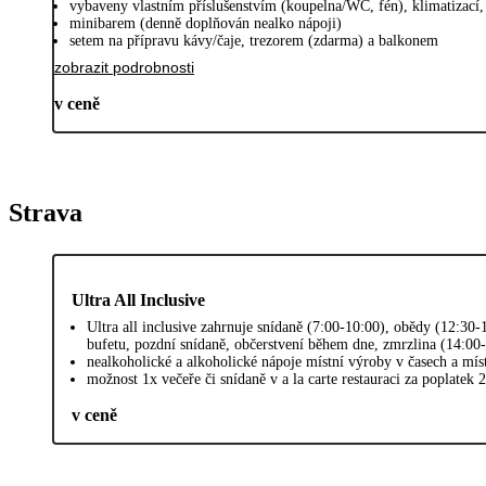
vybaveny vlastním příslušenstvím (koupelna/WC, fén), klimatizací
minibarem (denně doplňován nealko nápoji)
setem na přípravu kávy/čaje, trezorem (zdarma) a balkonem
zobrazit podrobnosti
v ceně
Strava
Ultra All Inclusive
Ultra all inclusive zahrnuje snídaně (7:00-10:00), obědy (12:30
bufetu, pozdní snídaně, občerstvení během dne, zmrzlina (14:00
nealkoholické a alkoholické nápoje místní výroby v časech a mí
možnost 1x večeře či snídaně v a la carte restauraci za poplatek 
v ceně