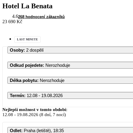
Hotel La Benata
4.6
268 hodnocení zákazníků
23 690 Kč
LAST MINUTE
Osoby
:
2 dospělí
Odkud pojedete
:
Nerozhoduje
Délka pobytu
:
Nerozhoduje
Termín
:
12.08 - 19.08.2026
Srpen 2026
Nejlepší možnost v tomto období:
12.08
-
19.08.2026
(8 dní, 7 nocí)
PO
ÚT
ST
ČT
PÁ
Odlet
:
Praha (letiště), 18:35