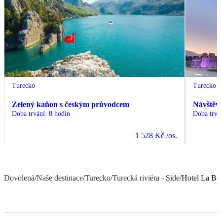
Turecko
Turecko
Zelený kaňon s českým průvodcem
Návštěv
Doba trvání
:
8 hodin
Doba trvá
1 528 Kč
/os.
Dovolená
/
Naše destinace
/
Turecko
/
Turecká riviéra - Side
/
Hotel La Be