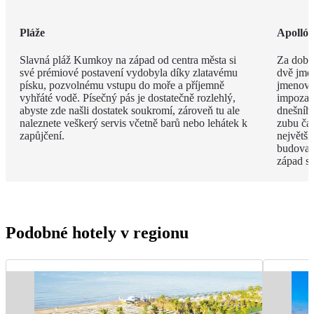
Pláže
Apolló
Slavná pláž Kumkoy na západ od centra města si
Za dob 
své prémiové postavení vydobyla díky zlatavému
dvě jmé
písku, pozvolnému vstupu do moře a příjemně
jmenova
vyhřáté vodě. Písečný pás je dostatečně rozlehlý,
impozan
abyste zde našli dostatek soukromí, zároveň tu ale
dnešního
naleznete veškerý servis včetně barů nebo lehátek k
zubu čas
zapůjčení.
největší
budova 
západ s
Podobné hotely v regionu