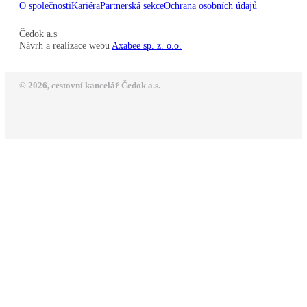
O společnosti
Kariéra
Partnerská sekce
Ochrana osobních údajů
Čedok a.s
Návrh a realizace webu
Axabee sp. z. o.o.
© 2026, cestovní kancelář Čedok a.s.