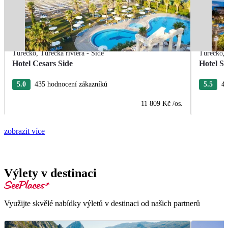
Turecko
,
Turecká riviéra - Side
Turecko
,
Hotel Cesars Side
Hotel Se
5.0
435 hodnocení zákazníků
5.5
44
11 809 Kč
/os.
zobrazit více
Výlety v destinaci
Využijte skvělé nabídky výletů v destinaci od našich partnerů