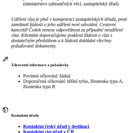
(ministerstvo zahraničních věcí, zastupitelský úřad).
Udělení víza je plně v kompetenci zastupitelských úřadů, proti
zamítnutí žádosti o jeho udělení není odvolání. Cestovní
kancelář Čedok nenese odpovědnost za případné neudělení
víza. Klientům doporučujeme podávat žádosti o víza s
dostatečným předstihem a k žádosti dokládat všechny
požadované dokumenty.
Zdravotní informace a požadavky
Povinná očkování: žádná
Doporučená očkování: břišní tyfus, žloutenka typu A,
žloutenka typu B
Kontaktní úřady
Kontaktní český úřad v destinaci
Kontaktní cizí úřad v ČR