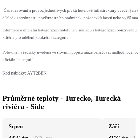
Čas stravování a provoz jednotlivých prvků hotelové infrastruktury uvedenýc
důsledku sezónnosti, povětrnostních podmínek, požadavků hostů nebo vyšší moci,
Informace o oficiální kategorizaci hotelu je v souladu s kategorizací používanou
kritéria pro udělení konkrétní kategorie.
Polovina hvězdičky uvedená ve slovním popisu může označovat nadhodnocenou
oficiální kategorií.
Kód nabídky:
AYT2BEN
Průměrné teploty - Turecko, Turecká
riviéra - Side
Srpen
Září
34
°C
23
°C
31
°C
1