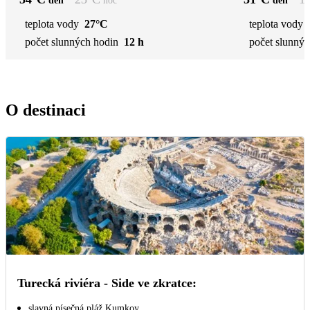
den
noc
den
teplota vody
27°C
teplota vody
počet slunných hodin
12 h
počet slunnýc
O destinaci
Turecká riviéra - Side ve zkratce:
slavná písečná pláž Kumkoy