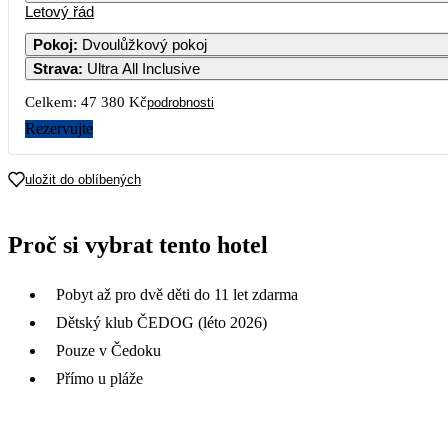
Letový řád
Pokoj
:
Dvoulůžkový pokoj
Strava
:
Ultra All Inclusive
3
4
5
6
7
Celkem:
47 380 Kč
podrobnosti
10
11
12
13
14
Rezervujte
23 690
22 090
17
18
19
20
21
uložit do oblíbených
22 090
22 690
24
25
26
27
28
Proč si vybrat tento hotel
20 790
19 490
31
Pobyt až pro dvě děti do 11 let zdarma
Dětský klub ČEDOG (léto 2026)
Pouze v Čedoku
Přímo u pláže