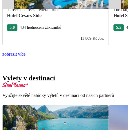
Turecko
,
Turecká riviéra - Side
Turecko
,
Hotel Cesars Side
Hotel Se
5.0
434 hodnocení zákazníků
5.5
44
11 809 Kč
/os.
zobrazit více
Výlety v destinaci
Využijte skvělé nabídky výletů v destinaci od našich partnerů