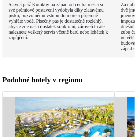
Slavná pláž Kumkoy na západ od centra města si
Za dob 
své prémiové postavení vydobyla díky zlatavému
dvě jmé
písku, pozvolnému vstupu do moře a příjemně
jmenova
vyhřáté vodě. Písečný pás je dostatečně rozlehlý,
impozan
abyste zde našli dostatek soukromí, zároveň tu ale
dnešního
naleznete veškerý servis včetně barů nebo lehátek k
zubu čas
zapůjčení.
největší
budova 
západ s
Podobné hotely v regionu