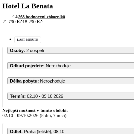
Hotel La Benata
4.6
268 hodnocení zákazníků
21 790 Kč
18 290 Kč
LAST MINUTE
Osoby
:
2 dospělí
Odkud pojedete
:
Nerozhoduje
Délka pobytu
:
Nerozhoduje
Termín
:
02.10 - 09.10.2026
Říjen 2026
Nejlepší možnost v tomto období:
02.10
-
09.10.2026
(8 dní, 7 nocí)
PO
ÚT
ST
ČT
PÁ
Odlet
:
Praha (letiště), 08:10