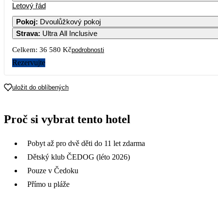
Letový řád
1
2
18 290
Pokoj
:
Dvoulůžkový pokoj
Strava
:
Ultra All Inclusive
5
6
7
8
9
19 290
17 590
Celkem:
36 580 Kč
podrobnosti
12
13
14
15
16
Rezervujte
15 790
19
20
21
22
23
uložit do oblíbených
26
27
28
29
30
Proč si vybrat tento hotel
Pobyt až pro dvě děti do 11 let zdarma
Dětský klub ČEDOG (léto 2026)
Pouze v Čedoku
Přímo u pláže