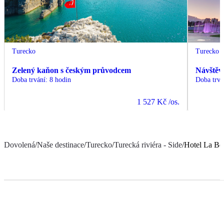
Turecko
Turecko
Zelený kaňon s českým průvodcem
Návštěv
Doba trvání
:
8 hodin
Doba trvá
1 527 Kč
/os.
Dovolená
/
Naše destinace
/
Turecko
/
Turecká riviéra - Side
/
Hotel La Be