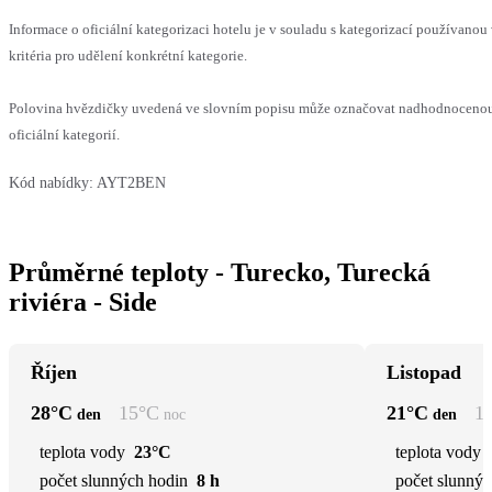
Informace o oficiální kategorizaci hotelu je v souladu s kategorizací používanou
kritéria pro udělení konkrétní kategorie.
Polovina hvězdičky uvedená ve slovním popisu může označovat nadhodnocenou
oficiální kategorií.
Kód nabídky:
AYT2BEN
Průměrné teploty - Turecko, Turecká
riviéra - Side
Říjen
Listopad
28
°C
15
°C
21
°C
1
den
noc
den
teplota vody
23°C
teplota vody
počet slunných hodin
8 h
počet slunnýc