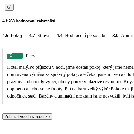
4.6
268 hodnocení zákazníků
4.6
Pokoj
4.7
Strava
4.4
Hodnocení personálu
3.9
Anima
4
Tereza
Hotel malý.Po příjezdu v noci, jsme dostali pokoj, který jsme nemě
domluvena výměna za správný pokoj, ale čekat jsme museli až do 1
prázdný. Jídlo malý výběr, obědy pouze v plážové restauraci. Když 
doplněno a nebo velké fronty. Pití na baru velký výběr.Pokoje mají 
odpočinek stačí. Bazény a animační program jsme nevyužili, byli j
moře horší, ale to nám nevadilo, věděli jsme o tom a i děti to zvlád
( kousla mě i syna) , nic strašného. My si dovolenou užili, jeli js
Zobrazit všechny recenze