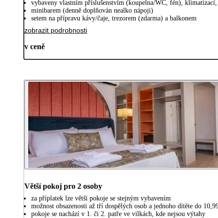
vybaveny vlastním příslušenstvím (koupelna/WC, fén), klimatizací
minibarem (denně doplňován nealko nápoji)
setem na přípravu kávy/čaje, trezorem (zdarma) a balkonem
zobrazit podrobnosti
v ceně
Větší pokoj pro 2 osoby
za příplatek lze větší pokoje se stejným vybavením
možnost obsazenosti až tří dospělých osob a jednoho dítěte do 10,99
pokoje se nachází v 1. či 2. patře ve vilkách, kde nejsou výtahy