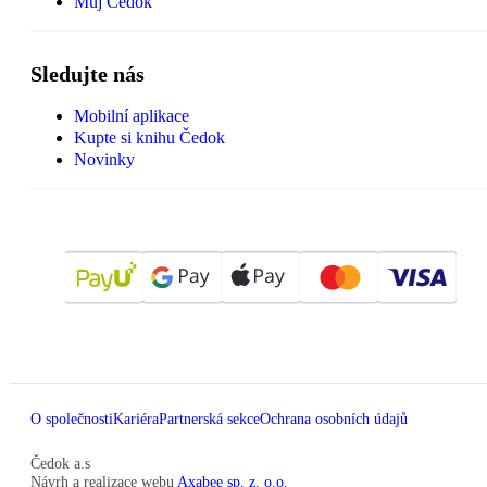
Můj Čedok
Sledujte nás
Mobilní aplikace
Kupte si knihu Čedok
Novinky
O společnosti
Kariéra
Partnerská sekce
Ochrana osobních údajů
Čedok a.s
Návrh a realizace webu
Axabee sp. z. o.o.