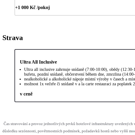
+1 000 Kč /pokoj
Strava
Ultra All Inclusive
Ultra all inclusive zahrnuje snídaně (7:00-10:00), obědy (12:30
bufetu, pozdní snídaně, občerstvení během dne, zmrzlina (14:00
nealkoholické a alkoholické nápoje místní výroby v časech a mí
možnost 1x večeře či snídaně v a la carte restauraci za poplatek 
v ceně
Čas stravování a provoz jednotlivých prvků hotelové infrastruktury uvedenýc
důsledku sezónnosti, povětrnostních podmínek, požadavků hostů nebo vyšší moci,