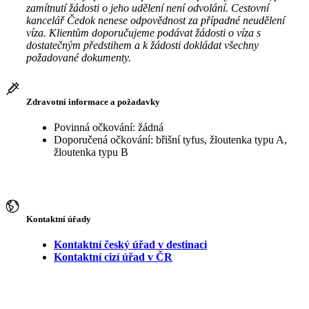
zamítnutí žádosti o jeho udělení není odvolání. Cestovní
kancelář Čedok nenese odpovědnost za případné neudělení
víza. Klientům doporučujeme podávat žádosti o víza s
dostatečným předstihem a k žádosti dokládat všechny
požadované dokumenty.
Zdravotní informace a požadavky
Povinná očkování: žádná
Doporučená očkování: břišní tyfus, žloutenka typu A,
žloutenka typu B
Kontaktní úřady
Kontaktní český úřad v destinaci
Kontaktní cizí úřad v ČR