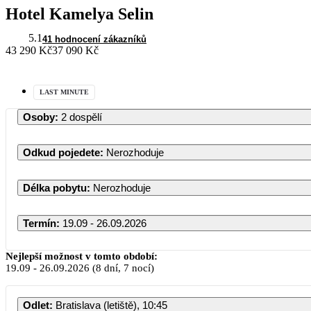
Hotel Kamelya Selin
5.1
41 hodnocení zákazníků
43 290 Kč
37 090 Kč
LAST MINUTE
Osoby
:
2 dospělí
Odkud pojedete
:
Nerozhoduje
Délka pobytu
:
Nerozhoduje
Termín
:
19.09 - 26.09.2026
Nejlepší možnost v tomto období:
19.09
-
26.09.2026
(8 dní, 7 nocí)
Odlet
:
Bratislava (letiště), 10:45