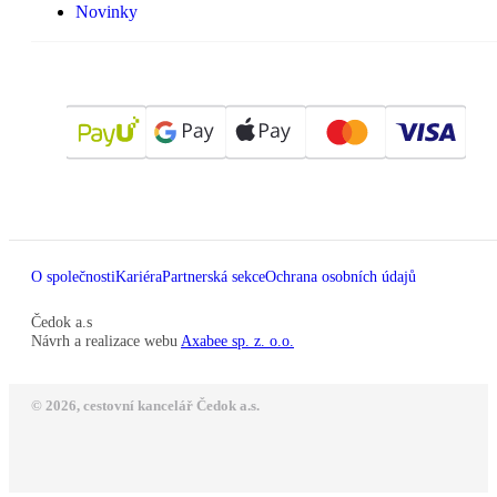
Novinky
O společnosti
Kariéra
Partnerská sekce
Ochrana osobních údajů
Čedok a.s
Návrh a realizace webu
Axabee sp. z. o.o.
© 2026, cestovní kancelář Čedok a.s.