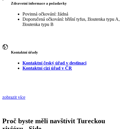
Zdravotní informace a požadavky
Povinná očkování: žádná
Doporučená očkování: břišní tyfus, žloutenka typu A,
žloutenka typu B
Kontaktní úřady
Kontaktní český úřad v destinaci
Kontaktní cizí úřad v ČR
zobrazit více
Proč byste měli navštívit Tureckou
riviéru - Side