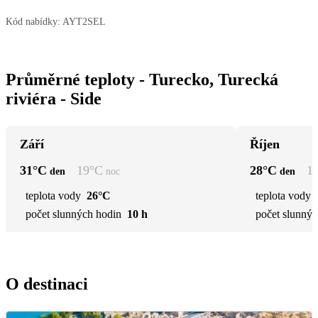
Kód nabídky:
AYT2SEL
Průměrné teploty - Turecko, Turecká
riviéra - Side
Září
Říjen
31
°C
19
°C
28
°C
1
den
noc
den
teplota vody
26°C
teplota vody
počet slunných hodin
10 h
počet slunnýc
O destinaci