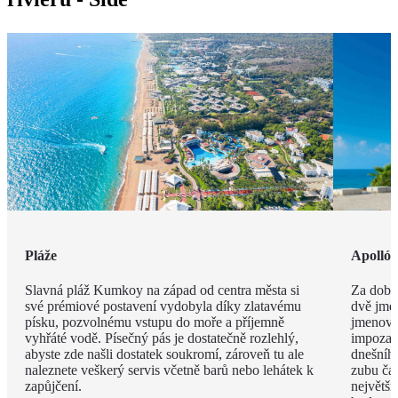
Pláže
Apolló
Slavná pláž Kumkoy na západ od centra města si
Za dob 
své prémiové postavení vydobyla díky zlatavému
dvě jmé
písku, pozvolnému vstupu do moře a příjemně
jmenova
vyhřáté vodě. Písečný pás je dostatečně rozlehlý,
impozan
abyste zde našli dostatek soukromí, zároveň tu ale
dnešního
naleznete veškerý servis včetně barů nebo lehátek k
zubu čas
zapůjčení.
největší