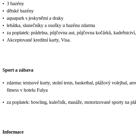
•
3 bazény
•
dětské bazény
•
aquapark s jeskyněmi a draky
•
lehátka, slunečníky a osušky u bazénu zdarma
•
za poplatek: prádelna, půjčovna aut, půjčovna kočárků, kadeřnictví,
•
Akceptované kreditní karty, Visa.
Sport a zábava
•
zdarma: tenisové kurty, stolní tenis, basketbal, plážový volejbal, a
fitness v hotelu Fulya
•
za poplatek: bowling, kulečník, masáže, motorizované sporty na plá
Informace