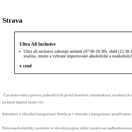
Strava
Ultra All Inclusive
Ultra all inclusive zahrnuje snídaně (07:00-10:30), oběd (12:30-
svačina, místní a vybrané importované alkoholické a nealkoholick
v ceně
Čas stravování a provoz jednotlivých prvků hotelové infrastruktury uvedenýc
na které majitel nemá vliv.
Informace o oficiální kategorizaci hotelu je v souladu s kategorizací používanou 
Polovina hvězdičky uvedená ve slovním popisu může označovat nadhodnocenou n