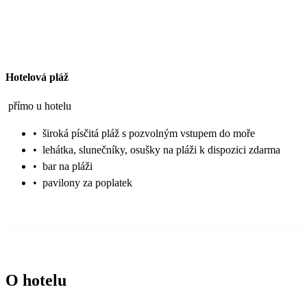
Hotelová pláž
přímo u hotelu
•
široká písčitá pláž s pozvolným vstupem do moře
•
lehátka, slunečníky, osušky na pláži k dispozici zdarma
•
bar na pláži
•
pavilony za poplatek
O hotelu