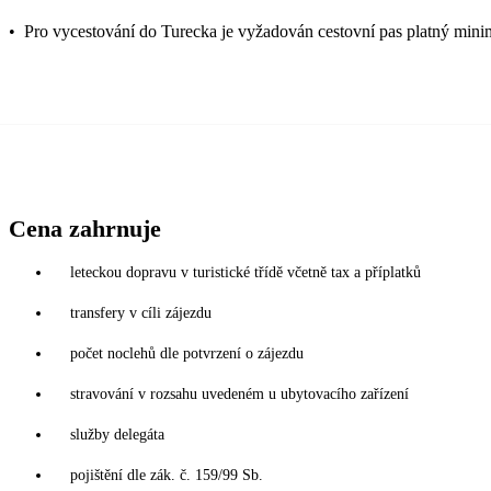
•
Pro vycestování do Turecka je vyžadován cestovní pas platný mini
Cena zahrnuje
leteckou dopravu v turistické třídě včetně tax a příplatků
transfery v cíli zájezdu
počet noclehů dle potvrzení o zájezdu
stravování v rozsahu uvedeném u ubytovacího zařízení
služby delegáta
pojištění dle zák. č. 159/99 Sb.