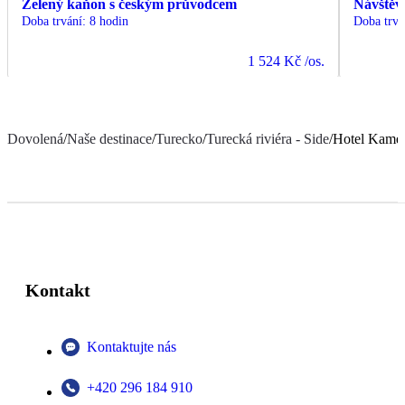
Zelený kaňon s českým průvodcem
Návštěv
Doba trvání
:
8 hodin
Doba trvá
1 524 Kč
/os.
Dovolená
/
Naše destinace
/
Turecko
/
Turecká riviéra - Side
/
Hotel Kamel
Kontakt
Kontaktujte nás
+420 296 184 910