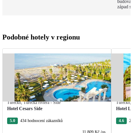
budova 
západ s
Podobné hotely v regionu
Turecko
,
Turecká riviéra - Side
Turecko
,
Hotel Cesars Side
Hotel L
5.0
434 hodnocení zákazníků
4.6
26
11 809 Kč
/os.