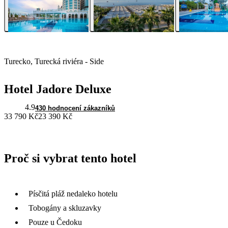
Turecko, Turecká riviéra - Side
Hotel Jadore Deluxe
4.9
430 hodnocení zákazníků
33 790 Kč
23 390 Kč
Proč si vybrat tento hotel
Písčitá pláž nedaleko hotelu
Tobogány a skluzavky
Pouze u Čedoku