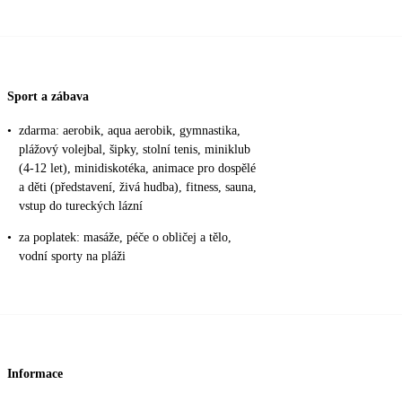
Sport a zábava
•
zdarma: aerobik, aqua aerobik, gymnastika,
plážový volejbal, šipky, stolní tenis, miniklub
(4-12 let), minidiskotéka, animace pro dospělé
a děti (představení, živá hudba), fitness, sauna,
vstup do tureckých lázní
•
za poplatek: masáže, péče o obličej a tělo,
vodní sporty na pláži
Informace