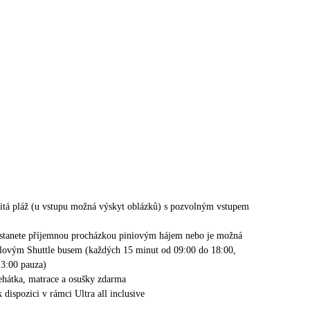
čitá pláž (u vstupu možná výskyt oblázků) s pozvolným vstupem
ostanete příjemnou procházkou piniovým hájem nebo je možná
lovým Shuttle busem (každých 15 minut od 09:00 do 18:00,
3:00 pauza)
lehátka, matrace a osušky zdarma
k dispozici v rámci Ultra all inclusive