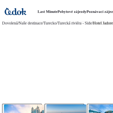
Last Minute
Pobytové zájezdy
Poznávací záje
více fotografií (36)
Dovolená
/
Naše destinace
/
Turecko
/
Turecká riviéra - Side
/
Hotel Jador