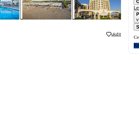
O
Le
P
v
S
uložit
Ce
Re