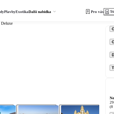
zdy
Plavby
Exotika
Další nabídka
Pro vás
St
e Deluxe
O
D
T
Ne
29
(8