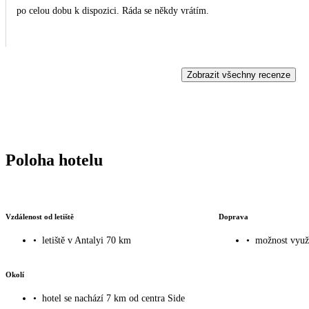
po celou dobu k dispozici. Ráda se někdy vrátím.
Zobrazit všechny recenze
Poloha hotelu
Vzdálenost od letiště
Doprava
•
letiště v Antalyi 70 km
•
možnost využi
Okolí
•
hotel se nachází 7 km od centra Side