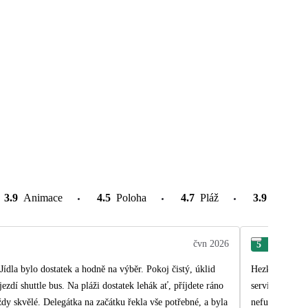
3.9
Animace
4.5
Poloha
4.7
Pláž
3.9
Atrakce
čvn 2026
5
Kri
ídla bylo dostatek a hodně na výběr. Pokoj čistý, úklid
Hezký hotel, kousek od pláže. Jídlo, 
ezdí shuttle bus. Na pláži dostatek lehák ať, příjdete ráno
servis v hlavní restauraci (často nebyly nikde příbory, o Colu jsme si také museli říkat, obsluha i když nebyl hotel narvaný moc
y skvělé. Delegátka na začátku řekla vše potřebné, a byla