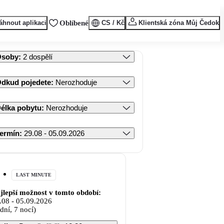
áhnout aplikaci
Oblíbené
CS / Kč
Klientská zóna Můj Čedok
Osoby
:
2 dospělí
dkud pojedete
:
Nerozhoduje
élka pobytu
:
Nerozhoduje
ermín
:
29.08 - 05.09.2026
LAST MINUTE
jlepší možnost v tomto období:
.08
-
05.09.2026
 dní, 7 nocí)