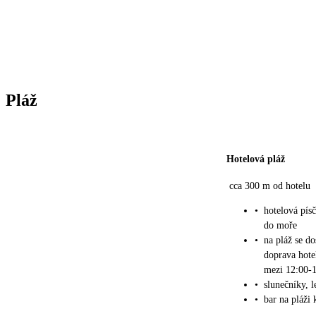
Pláž
Hotelová pláž
cca 300 m od hotelu
•
hotelová pís
do moře
•
na pláž se d
doprava hote
mezi 12:00-1
•
slunečníky, 
•
bar na pláži 