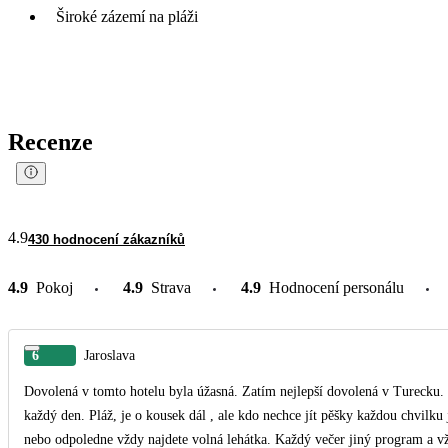
Široké zázemí na pláži
Recenze
4.9
430 hodnocení zákazníků
4.9
Pokoj
4.9
Strava
4.9
Hodnocení personálu
6
Jaroslava
Dovolená v tomto hotelu byla úžasná. Zatím nejlepší dovolená v Turecku. J
každý den. Pláž, je o kousek dál , ale kdo nechce jít pěšky každou chvilku j
nebo odpoledne vždy najdete volná lehátka. Každý večer jiný program a vžd