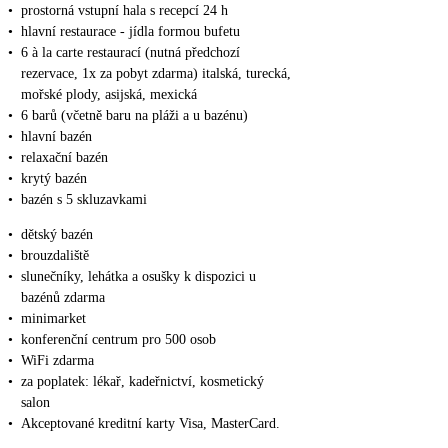
•
prostorná vstupní hala s recepcí 24 h
•
hlavní restaurace - jídla formou bufetu
•
6 à la carte restaurací (nutná předchozí
rezervace, 1x za pobyt zdarma) italská, turecká,
mořské plody, asijská, mexická
•
6 barů (včetně baru na pláži a u bazénu)
•
hlavní bazén
•
relaxační bazén
•
krytý bazén
•
bazén s 5 skluzavkami
•
dětský bazén
•
brouzdaliště
•
slunečníky, lehátka a osušky k dispozici u
bazénů zdarma
•
minimarket
•
konferenční centrum pro 500 osob
•
WiFi zdarma
•
za poplatek: lékař, kadeřnictví, kosmetický
salon
•
Akceptované kreditní karty Visa, MasterCard.