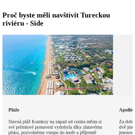
Proč byste měli navštívit Tureckou
riviéru - Side
Pláže
Apolló
Slavná pláž Kumkoy na západ od centra města si
Za dob 
své prémiové postavení vydobyla díky zlatavému
dvě jmé
písku, pozvolnému vstupu do moře a příjemně
jmenova