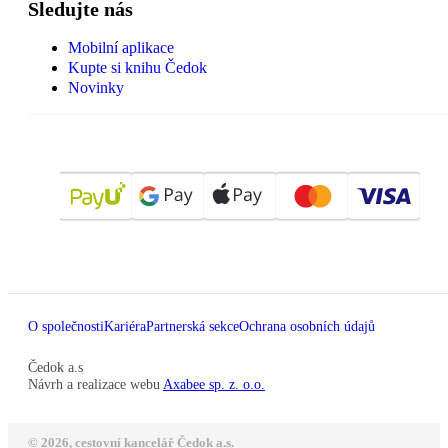
Sledujte nás
Mobilní aplikace
Kupte si knihu Čedok
Novinky
O společnosti
Kariéra
Partnerská sekce
Ochrana osobních údajů
Čedok a.s
Návrh a realizace webu
Axabee sp. z. o.o.
© 2026, cestovní kancelář Čedok a.s.