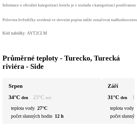
Informace o oficiální kategorizaci hotelu je v souladu s kategorizací používanou 
Polovina hvězdičky uvedená ve slovním popisu může označovat nadhodnocenou n
Kód nabídky:
AYT2CLM
Průměrné teploty - Turecko, Turecká
riviéra - Side
Srpen
Září
34
°C
23
°C
31
°C
1
den
noc
den
teplota vody
27°C
teplota vody
počet slunných hodin
12 h
počet slunnýc