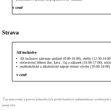
v ceně
Strava
All inclusive
All inclusive zahrnuje snídaně (8:00-10:00), obědy (12:30-14:00
občerstvení během dne, káva , čaj a zákusek (16:00-17:00), nočn
nealkoholické a alkoholické nápoje místní výroby (10:00-24:00)
v ceně
Čas stravování a provoz jednotlivých prvků hotelové infrastruktury uvedených
nemá vliv.