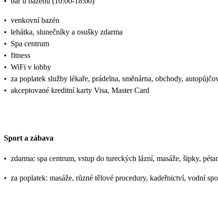
•
bar u bazénu (10:00-18:00)
•
venkovní bazén
•
lehátka, slunečníky a osušky zdarma
•
Spa centrum
•
fitness
•
WiFi v lobby
•
za poplatek služby lékaře, prádelna, směnárna, obchody, autopůjčo
•
akceptované kreditní karty Visa, Master Card
Sport a zábava
•
zdarma: spa centrum, vstup do tureckých lázní, masáže, šipky, péta
•
za poplatek: masáže, různé tělové procedury, kadeřnictví, vodní spo