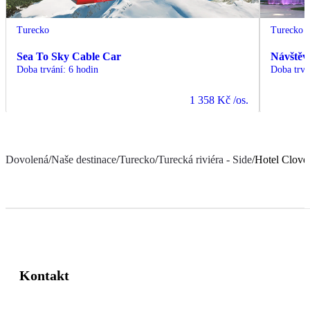
Turecko
Turecko
Sea To Sky Cable Car
Návštěv
Doba trvání
:
6 hodin
Doba trvá
1 358 Kč
/os.
Dovolená
/
Naše destinace
/
Turecko
/
Turecká riviéra - Side
/
Hotel Clove
Kontakt