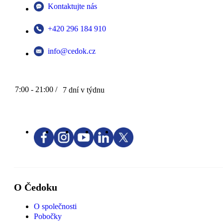
Kontaktujte nás
+420 296 184 910
info@cedok.cz
7:00 - 21:00 /
7 dní v týdnu
O Čedoku
O společnosti
Pobočky