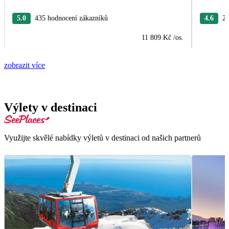
5.0
435 hodnocení zákazníků
4.6
26
11 809 Kč
/os.
zobrazit více
Výlety v destinaci
Využijte skvělé nabídky výletů v destinaci od našich partnerů