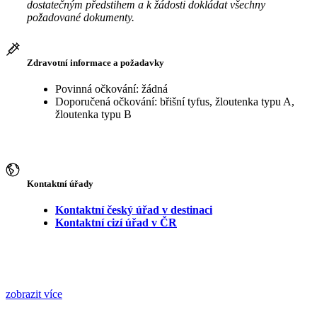
dostatečným předstihem a k žádosti dokládat všechny
požadované dokumenty.
Zdravotní informace a požadavky
Povinná očkování: žádná
Doporučená očkování: břišní tyfus, žloutenka typu A,
žloutenka typu B
Kontaktní úřady
Kontaktní český úřad v destinaci
Kontaktní cizí úřad v ČR
zobrazit více