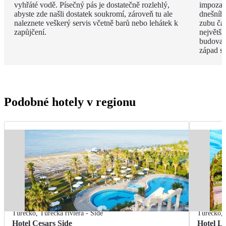
vyhřáté vodě. Písečný pás je dostatečně rozlehlý,
impozan
abyste zde našli dostatek soukromí, zároveň tu ale
dnešního
naleznete veškerý servis včetně barů nebo lehátek k
zubu čas
zapůjčení.
největší
budova 
západ s
Podobné hotely v regionu
Turecko
,
Turecká riviéra - Side
Turecko
,
Hotel Cesars Side
Hotel L