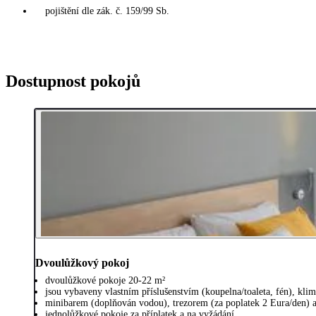
pojištění dle zák. č. 159/99 Sb.
Dostupnost pokojů
Dvoulůžkový pokoj
dvoulůžkové pokoje 20-22 m²
jsou vybaveny vlastním příslušenstvím (koupelna/toaleta, fén), kli
minibarem (doplňován vodou), trezorem (za poplatek 2 Eura/den) 
jednolůžkové pokoje za příplatek a na vyžádání