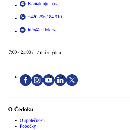
Kontaktujte nás
+420 296 184 910
info@cedok.cz
7:00 - 21:00 /
7 dní v týdnu
O Čedoku
O společnosti
Pobočky