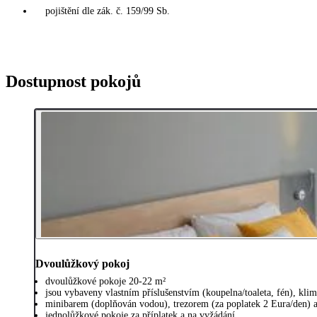
pojištění dle zák. č. 159/99 Sb.
Dostupnost pokojů
Dvoulůžkový pokoj
dvoulůžkové pokoje 20-22 m²
jsou vybaveny vlastním příslušenstvím (koupelna/toaleta, fén), kli
minibarem (doplňován vodou), trezorem (za poplatek 2 Eura/den) 
jednolůžkové pokoje za příplatek a na vyžádání