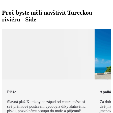
Proč byste měli navštívit Tureckou
riviéru - Side
Pláže
Apolló
Slavná pláž Kumkoy na západ od centra města si
Za dob 
své prémiové postavení vydobyla díky zlatavému
dvě jmé
písku, pozvolnému vstupu do moře a příjemně
jmenova