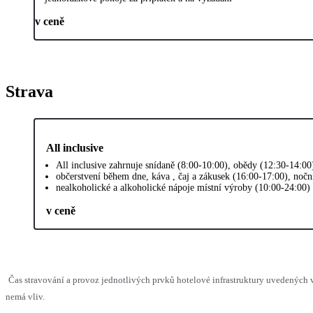
v ceně
Strava
All inclusive
All inclusive zahrnuje snídaně (8:00-10:00), obědy (12:30-14:00
občerstvení během dne, káva , čaj a zákusek (16:00-17:00), nočn
nealkoholické a alkoholické nápoje místní výroby (10:00-24:00)
v ceně
Čas stravování a provoz jednotlivých prvků hotelové infrastruktury uvedených
nemá vliv.