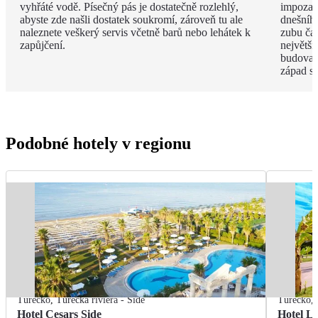
vyhřáté vodě. Písečný pás je dostatečně rozlehlý,
impozan
abyste zde našli dostatek soukromí, zároveň tu ale
dnešního
naleznete veškerý servis včetně barů nebo lehátek k
zubu čas
zapůjčení.
největší
budova 
západ s
Podobné hotely v regionu
Turecko
,
Turecká riviéra - Side
Turecko
,
Hotel Cesars Side
Hotel L