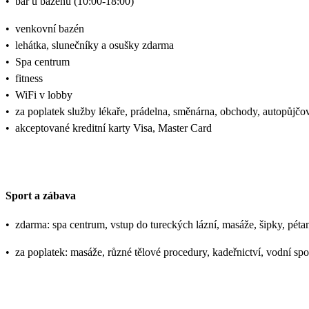
•
bar u bazénu (10:00-18:00)
•
venkovní bazén
•
lehátka, slunečníky a osušky zdarma
•
Spa centrum
•
fitness
•
WiFi v lobby
•
za poplatek služby lékaře, prádelna, směnárna, obchody, autopůjčo
•
akceptované kreditní karty Visa, Master Card
Sport a zábava
•
zdarma: spa centrum, vstup do tureckých lázní, masáže, šipky, péta
•
za poplatek: masáže, různé tělové procedury, kadeřnictví, vodní spo