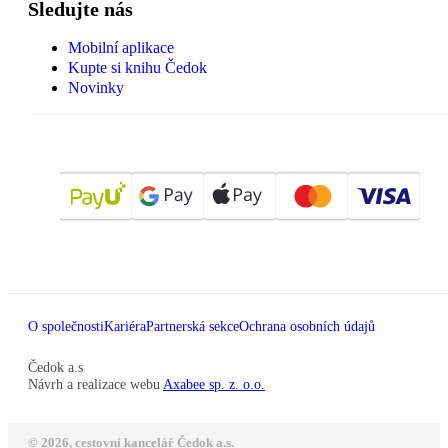
Sledujte nás
Mobilní aplikace
Kupte si knihu Čedok
Novinky
O společnosti
Kariéra
Partnerská sekce
Ochrana osobních údajů
Čedok a.s
Návrh a realizace webu
Axabee sp. z. o.o.
© 2026, cestovní kancelář Čedok a.s.