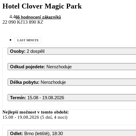
Hotel Clover Magic Park
4.4
66 hodnocení zákazníků
22 090 Kč
13 890 Kč
LAST MINUTE
Osoby
:
2 dospělí
Odkud pojedete
:
Nerozhoduje
Délka pobytu
:
Nerozhoduje
Termín
:
15.08 - 19.08.2026
Nejlepší možnost v tomto období:
15.08
-
19.08.2026
(5 dní, 4 noci)
Odlet
:
Brno (letiště), 18:30