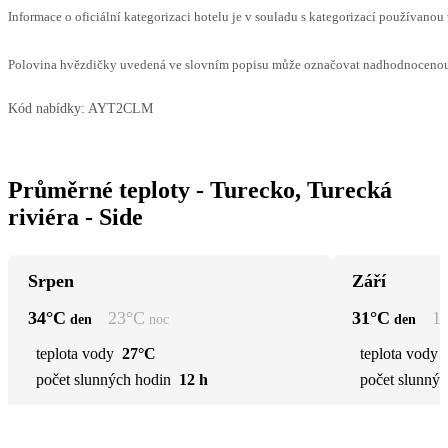
Informace o oficiální kategorizaci hotelu je v souladu s kategorizací používanou 
Polovina hvězdičky uvedená ve slovním popisu může označovat nadhodnocenou n
Kód nabídky:
AYT2CLM
Průměrné teploty - Turecko, Turecká
riviéra - Side
Srpen
Září
34
°C
23
°C
31
°C
1
den
noc
den
teplota vody
27°C
teplota vody
počet slunných hodin
12 h
počet slunnýc