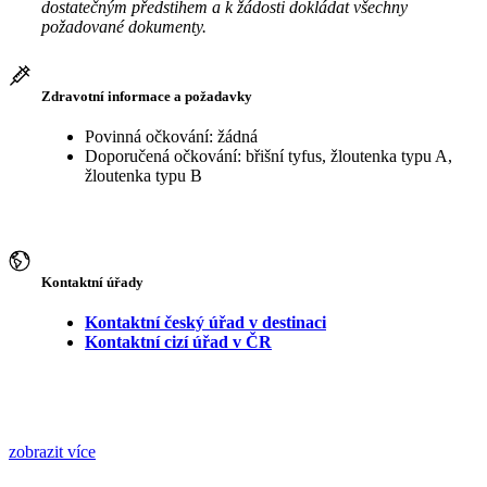
dostatečným předstihem a k žádosti dokládat všechny
požadované dokumenty.
Zdravotní informace a požadavky
Povinná očkování: žádná
Doporučená očkování: břišní tyfus, žloutenka typu A,
žloutenka typu B
Kontaktní úřady
Kontaktní český úřad v destinaci
Kontaktní cizí úřad v ČR
zobrazit více