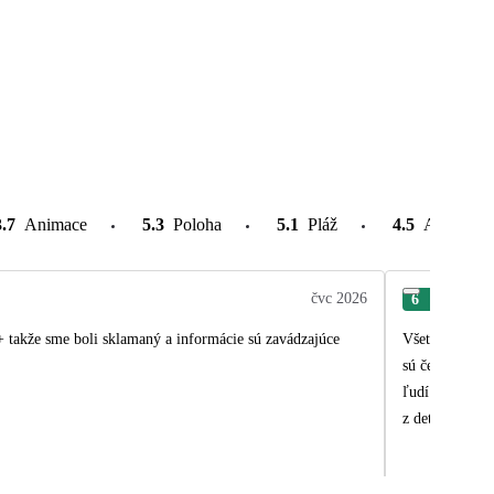
3.7
Animace
5.3
Poloha
5.1
Pláž
4.5
Atrakce v
čvc 2026
6
Patr
Všetko bolo su
sú českosloven
ľudí po Anglic
z deťmi viac m