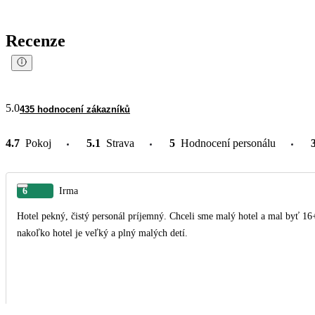
Recenze
5.0
435 hodnocení zákazníků
4.7
Pokoj
5.1
Strava
5
Hodnocení personálu
6
Irma
Hotel pekný, čistý personál príjemný. Chceli sme malý hotel a mal byť 16+ takže sme boli sklamaný a informácie sú zavádzajúce
nakoľko hotel je veľký a plný malých detí.