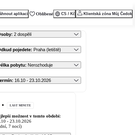
áhnout aplikaci
Oblíbené
CS / Kč
Klientská zóna Můj Čedok
Osoby
:
2 dospělí
dkud pojedete
:
Praha (letiště)
élka pobytu
:
Nerozhoduje
ermín
:
16.10 - 23.10.2026
LAST MINUTE
jlepší možnost v tomto období:
.10
-
23.10.2026
 dní, 7 nocí)