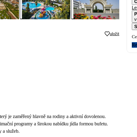
O
Le
P
v
S
uložit
Ce
Re
 který je zaměřený hlavně na rodiny a aktivní dovolenou.
imační programy a širokou nabídku jídla formou bufetu.
 a služeb.