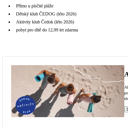
Přímo u písčité pláže
Dětský klub ČEDOG (léto 2026)
Aktivity klub Čedok (léto 2026)
pobyt pro dítě do 12,99 let zdarma
A
Ak
po
tě