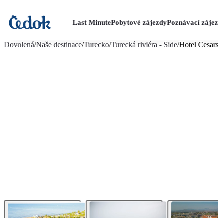
Last Minute
Pobytové zájezdy
Poznávací záje
více fotografií (22)
Dovolená
/
Naše destinace
/
Turecko
/
Turecká riviéra - Side
/
Hotel Cesars