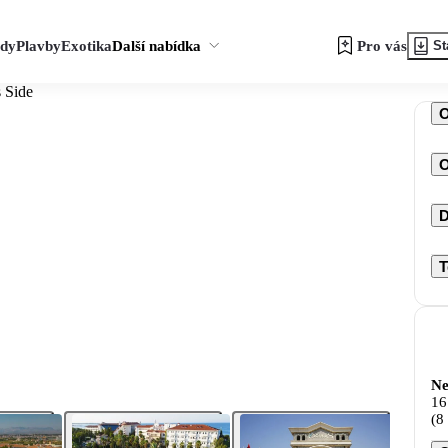
zdy
Plavby
Exotika
Další nabídka
Pro vás
St
 Side
O
D
T
Ne
16
(8