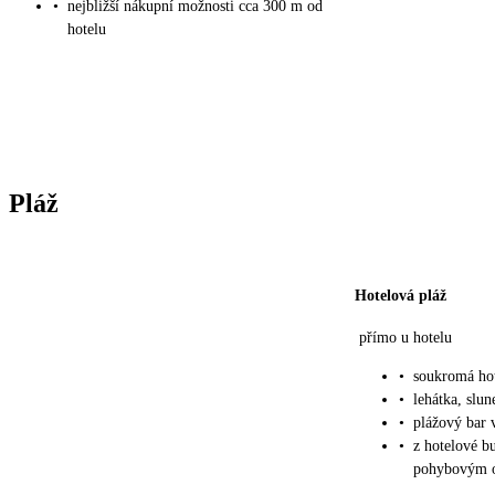
•
nejbližší nákupní možnosti cca 300 m od
hotelu
Pláž
Hotelová pláž
přímo u hotelu
•
soukromá hot
•
lehátka, slu
•
plážový bar v
•
z hotelové b
pohybovým 