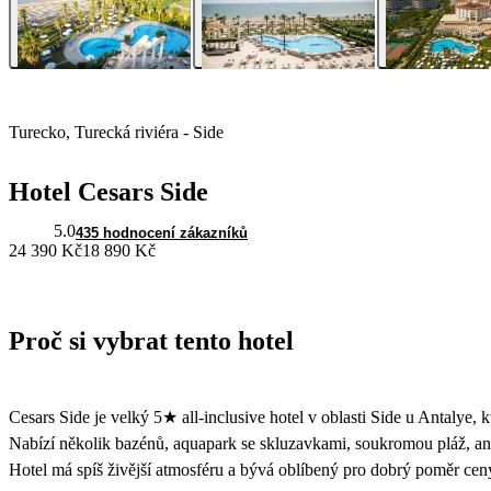
Turecko, Turecká riviéra - Side
Hotel Cesars Side
5.0
435 hodnocení zákazníků
24 390 Kč
18 890 Kč
Proč si vybrat tento hotel
Cesars Side je velký 5★ all-inclusive hotel v oblasti Side u Antalye,
Nabízí několik bazénů, aquapark se skluzavkami, soukromou pláž, an
Hotel má spíš živější atmosféru a bývá oblíbený pro dobrý poměr ceny