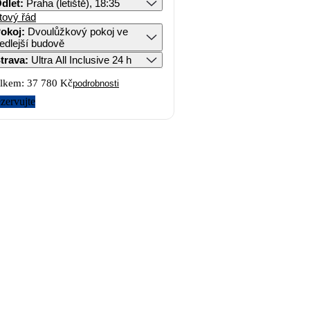
dlet
:
Praha (letiště), 18:35
tový řád
okoj
:
Dvoulůžkový pokoj ve
edlejší budově
trava
:
Ultra All Inclusive 24 h
lkem:
37 780 Kč
podrobnosti
zervujte