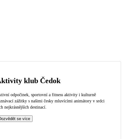
ktivity klub Čedok
tivní odpočinek, sportovní a fitness aktivity i kulturně
znávací zážitky s našimi česky mluvícími animátory v srdci
ch nejkrásnějších destinací.
Dozvědět se více