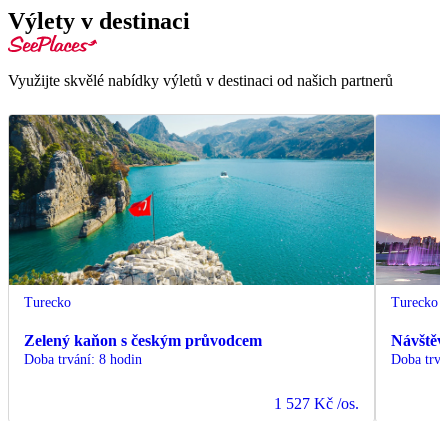
Výlety v destinaci
Využijte skvělé nabídky výletů v destinaci od našich partnerů
Turecko
Turecko
Zelený kaňon s českým průvodcem
Návštěv
Doba trvání
:
8 hodin
Doba trvá
1 527 Kč
/os.