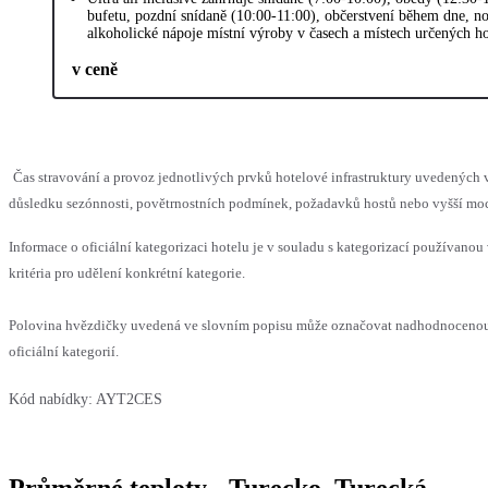
bufetu, pozdní snídaně (10:00-11:00), občerstvení během dne, no
alkoholické nápoje místní výroby v časech a místech určených h
v ceně
Čas stravování a provoz jednotlivých prvků hotelové infrastruktury uvedenýc
důsledku sezónnosti, povětrnostních podmínek, požadavků hostů nebo vyšší moci,
Informace o oficiální kategorizaci hotelu je v souladu s kategorizací používanou
kritéria pro udělení konkrétní kategorie.
Polovina hvězdičky uvedená ve slovním popisu může označovat nadhodnocenou
oficiální kategorií.
Kód nabídky:
AYT2CES