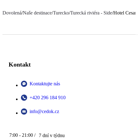
Dovolená
/
Naše destinace
/
Turecko
/
Turecká riviéra - Side
/
Hotel Cesars
Kontakt
Kontaktujte nás
+420 296 184 910
info@cedok.cz
7:00 - 21:00 /
7 dní v týdnu