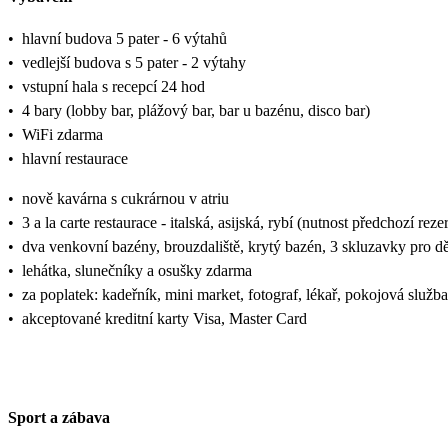
•
hlavní budova 5 pater - 6 výtahů
•
vedlejší budova s 5 pater - 2 výtahy
•
vstupní hala s recepcí 24 hod
•
4 bary (lobby bar, plážový bar, bar u bazénu, disco bar)
•
WiFi zdarma
•
hlavní restaurace
•
nově kavárna s cukrárnou v atriu
•
3 a la carte restaurace - italská, asijská, rybí (nutnost předchozí reze
•
dva venkovní bazény, brouzdaliště, krytý bazén, 3 skluzavky pro dě
•
lehátka, slunečníky a osušky zdarma
•
za poplatek: kadeřník, mini market, fotograf, lékař, pokojová služba
•
akceptované kreditní karty Visa, Master Card
Sport a zábava